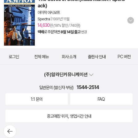
ack)
아이작 아시모프
Spectra
|
1991년 11월
14,630
원 (18% 할인 / 740원)
택배
로 주문하면
8월 14일 출고
변경
로그인
전체 메뉴
회사 소개
출판사 안내
PC 버전
(주)알라딘커뮤니케이션
1544-2514
일반문의 (발신자 부담)
1:1 문의
FAQ
중고매장 위치, 영업시간 안내
뒤로가
기