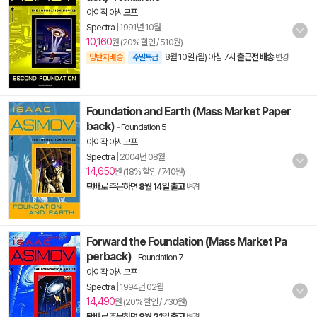
아이작 아시모프
Spectra
|
1991년 10월
10,160
원 (20% 할인 / 510원)
8월 10일 (월) 아침 7시
출근전 배송
양탄자배송
주말특급
변경
Foundation and Earth (Mass Market Paper
back)
-
Foundation 5
아이작 아시모프
Spectra
|
2004년 08월
14,650
원 (18% 할인 / 740원)
택배
로 주문하면
8월 14일 출고
변경
Forward the Foundation (Mass Market Pa
perback)
-
Foundation 7
아이작 아시모프
Spectra
|
1994년 02월
14,490
원 (20% 할인 / 730원)
택배
로 주문하면
8월 21일 출고