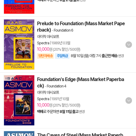
변경
Prelude to Foundation (Mass Market Pape
rback)
-
Foundation 6
아이작 아시모프
Spectra
|
1989년 03월
10,000
원 (20% 할인 / 500원)
8월 10일 (월) 아침 7시
출근전 배송
양탄자배송
주말특급
변경
Foundation's Edge (Mass Market Paperba
ck)
-
Foundation 4
아이작 아시모프
Spectra
|
1991년 10월
10,000
원 (20% 할인 / 500원)
택배
로 주문하면
8월 11일 출고
변경
The Caves of Steel (Mass Market Paperb