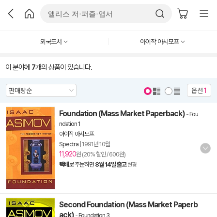
외국도서
아이작 아시모프
이 분야에
7
개의 상품이 있습니다.
옵션
1
Foundation (Mass Market Paperback)
-
Fou
ndation 1
아이작 아시모프
Spectra
|
1991년 10월
11,920
원 (20% 할인 / 600원)
택배
로 주문하면
8월 14일 출고
변경
Second Foundation (Mass Market Paperb
ack)
-
Foundation 3