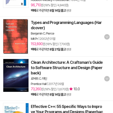
96,710
원 (18% 할인 / 4,840원)
택배
로 주문하면
8월 14일 출고
변경
Types and Programming Languages (Har
dcover)
Benjamin C. Pierce
Mit Pr
|
2002년 01월
153,890
원 (18% 할인 / 7,700원)
택배
로 주문하면
8월 21일 출고
변경
Clean Architecture: A Craftsman's Guide
to Software Structure and Design (Paper
back)
로버트 C. 마틴
Prentice Hall
|
2017년 09월
73,260
10.0
원 (18% 할인 / 3,670원)
택배
로 주문하면
8월 14일 출고
변경
Effective C++: 55 Specific Ways to Impro
ve Your Programs and Designs (Paperbac