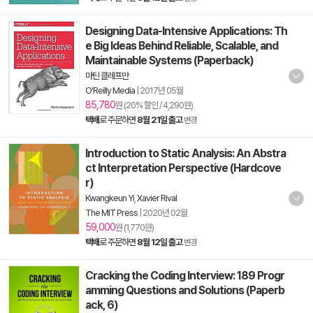
Designing Data-Intensive Applications: Th
e Big Ideas Behind Reliable, Scalable, and
Maintainable Systems (Paperback)
마틴 클레프만
O'Reilly Media
|
2017년 05월
85,780
원 (20% 할인 / 4,290원)
택배
로 주문하면
8월 21일 출고
변경
Introduction to Static Analysis: An Abstra
ct Interpretation Perspective (Hardcove
r)
Kwangkeun Yi
,
Xavier Rival
The MIT Press
|
2020년 02월
59,000
원 (1,770원)
택배
로 주문하면
8월 12일 출고
변경
Cracking the Coding Interview: 189 Progr
amming Questions and Solutions (Paperb
ack, 6)