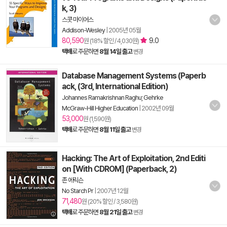
k, 3)
스콧 마이어스
Addison-Wesley
|
2005년 05월
80,590
9.0
원 (18% 할인 / 4,030원)
택배
로 주문하면
8월 14일 출고
변경
Database Management Systems (Paperb
ack, (3rd, International Edition)
Johannes Ramakrishnan Raghu; Gehrke
McGraw-Hill Higher Education
|
2002년 09월
53,000
원 (1,590원)
택배
로 주문하면
8월 11일 출고
변경
Hacking: The Art of Exploitation, 2nd Editi
on [With CDROM] (Paperback, 2)
존 에릭슨
No Starch Pr
|
2007년 12월
71,480
원 (20% 할인 / 3,580원)
택배
로 주문하면
8월 21일 출고
변경