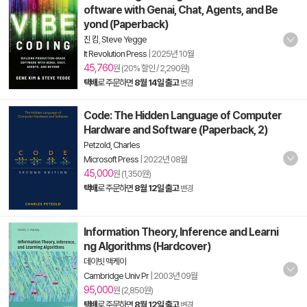
oftware with Genai, Chat, Agents, and Be
yond (Paperback)
진 킴
,
Steve Yegge
It Revolution Press
|
2025년 10월
45,760
원 (20% 할인 / 2,290원)
택배
로 주문하면
8월 14일 출고
변경
Code: The Hidden Language of Computer
Hardware and Software (Paperback, 2)
Petzold, Charles
Microsoft Press
|
2022년 08월
45,000
원 (1,350원)
택배
로 주문하면
8월 12일 출고
변경
Information Theory, Inference and Learni
ng Algorithms (Hardcover)
데이빗 맥케이
Cambridge Univ Pr
|
2003년 09월
95,000
원 (2,850원)
택배
로 주문하면
8월 12일 출고
변경