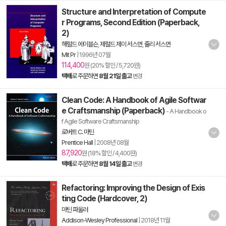
Structure and Interpretation of Compute
r Programs, Second Edition (Paperback,
2)
해럴드 에이블슨
,
제럴드 제이 서스먼
,
줄리 서스먼
Mit Pr
|
1996년 07월
114,400
원 (20% 할인 / 5,720원)
택배
로 주문하면
8월 21일 출고
변경
Clean Code: A Handbook of Agile Softwar
e Craftsmanship (Paperback)
- A Handbook o
f Agile Software Craftsmanship
로버트 C. 마틴
Prentice Hall
|
2008년 08월
87,920
원 (18% 할인 / 4,400원)
택배
로 주문하면
8월 14일 출고
변경
Refactoring: Improving the Design of Exis
ting Code (Hardcover, 2)
마틴 파울러
Addison-Wesley Professional
|
2018년 11월