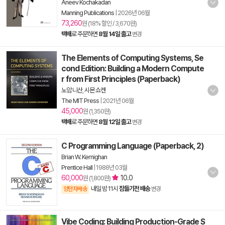
Aneev Kochakadan
Manning Publications
|
2026년 06월
73,260
원 (18% 할인 / 3,670원)
택배
로 주문하면
8월 14일 출고
변경
The Elements of Computing Systems, Se
cond Edition: Building a Modern Compute
r from First Principles (Paperback)
노암 니산
,
시몬 쇼켄
The MIT Press
|
2021년 06월
45,000
원 (1,350원)
택배
로 주문하면
8월 12일 출고
변경
C Programming Language (Paperback, 2)
Brian W. Kernighan
Prentice Hall
|
1988년 03월
60,000
10.0
원 (1,800원)
내일 밤 11시
잠들기전 배송
양탄자배송
변경
Vibe Coding: Building Production-Grade S