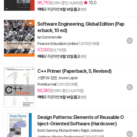
96,710
10.0
원 (18% 할인 / 4,840원)
택배
로 주문하면
8월 14일 출고
변경
Software Engineering, Global Edition (Pap
erback, 10 ed)
Ian Sommerville
Pearson Education Limited
|
2015년 08월
57,000
원 (1,710원)
택배
로 주문하면
8월 12일 출고
변경
C++ Primer (Paperback, 5, Revised)
스탠리 B. 립먼
,
Josee Lajoie
Prentice Hall
|
2012년 08월
89,380
원 (18% 할인 / 4,470원)
택배
로 주문하면
8월 14일 출고
변경
Design Patterns: Elements of Reusable O
bject-Oriented Software (Hardcover)
Erich Gamma
,
Richard Helm
,
Ralph Johnson
Addison-Wesley Professional
|
1994년 10월