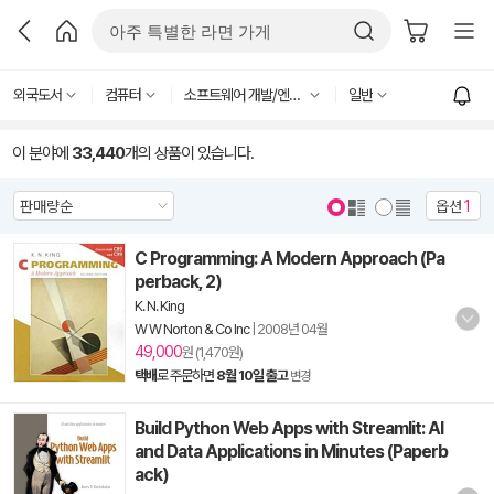
외국도서
컴퓨터
소프트웨어 개발/엔지니어링
일반
이 분야에
33,440
개의 상품이 있습니다.
옵션
1
C Programming: A Modern Approach (Pa
perback, 2)
K. N. King
W W Norton & Co Inc
|
2008년 04월
49,000
원 (1,470원)
택배
로 주문하면
8월 10일 출고
변경
Build Python Web Apps with Streamlit: AI
and Data Applications in Minutes (Paperb
ack)