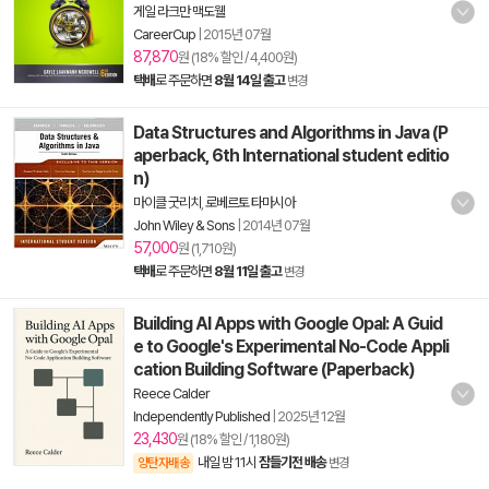
게일 라크만 맥도웰
CareerCup
|
2015년 07월
87,870
원 (18% 할인 / 4,400원)
택배
로 주문하면
8월 14일 출고
변경
Data Structures and Algorithms in Java (P
aperback, 6th International student editio
n)
마이클 굿리치
,
로베르토 타마시아
John Wiley & Sons
|
2014년 07월
57,000
원 (1,710원)
택배
로 주문하면
8월 11일 출고
변경
Building AI Apps with Google Opal: A Guid
e to Google's Experimental No-Code Appli
cation Building Software (Paperback)
Reece Calder
Independently Published
|
2025년 12월
23,430
원 (18% 할인 / 1,180원)
내일 밤 11시
잠들기전 배송
양탄자배송
변경