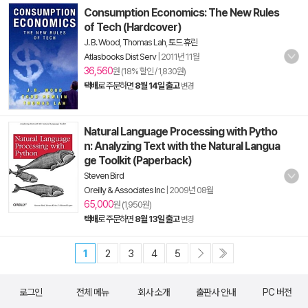
Consumption Economics: The New Rules
of Tech (Hardcover)
J. B. Wood
,
Thomas Lah
,
토드 휴린
Atlasbooks Dist Serv
|
2011년 11월
36,560
원 (18% 할인 / 1,830원)
택배
로 주문하면
8월 14일 출고
변경
Natural Language Processing with Pytho
n: Analyzing Text with the Natural Langua
ge Toolkit (Paperback)
Steven Bird
Oreilly & Associates Inc
|
2009년 08월
65,000
원 (1,950원)
택배
로 주문하면
8월 13일 출고
변경
1
2
3
4
5
로그인
전체 메뉴
회사 소개
출판사 안내
PC 버전