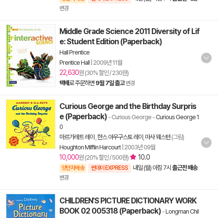
변경
Middle Grade Science 2011 Diversity of Lif
e: Student Edition (Paperback)
Hall Prentice
Prentice Hall
|
2009년 11월
22,630
원 (30% 할인 / 230원)
택배
로 주문하면
9월 7일 출고
변경
Curious George and the Birthday Surpris
e (Paperback)
- Curious George
-
Curious George 1
0
마르가레트 레이
,
한스 아우구스토 레이
,
마사 웨스턴
(그림)
Houghton Mifflin Harcourt
|
2003년 09월
10,000
10.0
원 (20% 할인 / 500원)
내일 (월) 아침 7시
출근전 배송
양탄자배송
썬데이 EXPRESS
변경
CHILDREN'S PICTURE DICTIONARY WORK
BOOK 02 005318 (Paperback)
-
Longman Chil