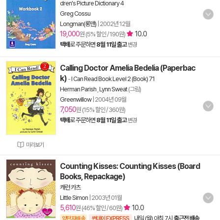
dren's Picture Dictionary 4
Greg Cossu
Longman(롱맨)
|
2002년 12월
19,000
10.0
원 (5% 할인 / 190원)
택배
로 주문하면
8월 11일 출고
변경
Calling Doctor Amelia Bedelia (Paperbac
k)
-
I Can Read Book Level 2 (Book) 71
Herman Parish
,
Lynn Sweat
(그림)
Greenwillow
|
2004년 09월
7,050
원 (15% 할인 / 360원)
택배
로 주문하면
8월 11일 출고
변경
미리보기
Counting Kisses: Counting Kisses (Board
Books, Repackage)
캐런 카츠
Little Simon
|
2003년 01월
5,610
10.0
원 (46% 할인 / 60원)
내일 (월) 아침 7시
출근전 배송
양탄자배송
썬데이 EXPRESS