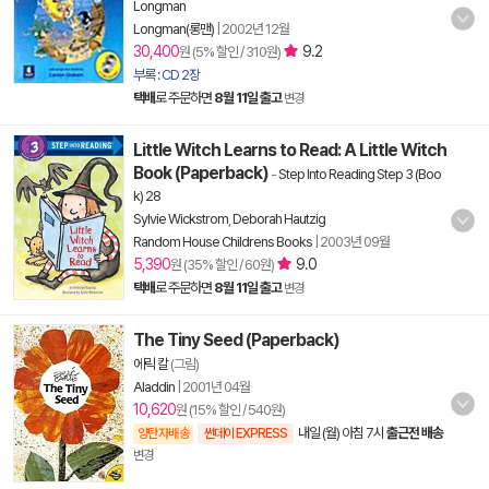
Longman
Longman(롱맨)
|
2002년 12월
30,400
9.2
원 (5% 할인 / 310원)
부록 : CD 2장
택배
로 주문하면
8월 11일 출고
변경
Little Witch Learns to Read: A Little Witch
Book (Paperback)
-
Step Into Reading Step 3 (Boo
k) 28
Sylvie Wickstrom
,
Deborah Hautzig
Random House Childrens Books
|
2003년 09월
5,390
9.0
원 (35% 할인 / 60원)
택배
로 주문하면
8월 11일 출고
변경
The Tiny Seed (Paperback)
에릭 칼
(그림)
Aladdin
|
2001년 04월
10,620
원 (15% 할인 / 540원)
내일 (월) 아침 7시
출근전 배송
양탄자배송
썬데이 EXPRESS
변경