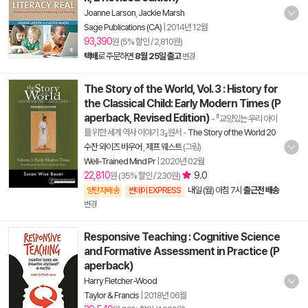
Joanne Larson
,
Jackie Marsh
Sage Publications (CA)
|
2014년 12월
93,390
원 (5% 할인 / 2,810원)
택배
로 주문하면
8월 25일 출고
변경
The Story of the World, Vol. 3 : History for
the Classical Child: Early Modern Times (P
aperback, Revised Edition)
- 『교양있는 우리 아이
를 위한 세계 역사 이야기 3』원서
-
The Story of the World 20
수잔 와이즈 바우어
,
제프 웨스트
(그림)
Well-Trained Mind Pr
|
2020년 02월
22,810
9.0
원 (35% 할인 / 230원)
내일 (월) 아침 7시
출근전 배송
양탄자배송
썬데이 EXPRESS
변경
Responsive Teaching : Cognitive Science
and Formative Assessment in Practice (P
aperback)
Harry Fletcher-Wood
Taylor & Francis
|
2018년 06월