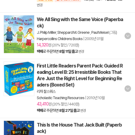
변경
We All Sing with the Same Voice (Paperba
ck)
J. Philip Miller
,
Sheppard M. Greene
,
Paul Meisel
(그림)
Harpercollins Childrens Books
|
2005년 01월
14,320
원 (20% 할인 / 720원)
택배
로 주문하면
8월 11일 출고
변경
First Little Readers Parent Pack: Guided R
eading Level B: 25 Irresistible Books That
Are Just the Right Level for Beginning Re
aders (Boxed Set)
리자 찰스워스
Scholastic Teaching Resources
|
2010년 10월
43,410
원 (20% 할인 / 440원)
택배
로 주문하면
8월 27일 출고
변경
This Is the House That Jack Built (Paperb
ack)