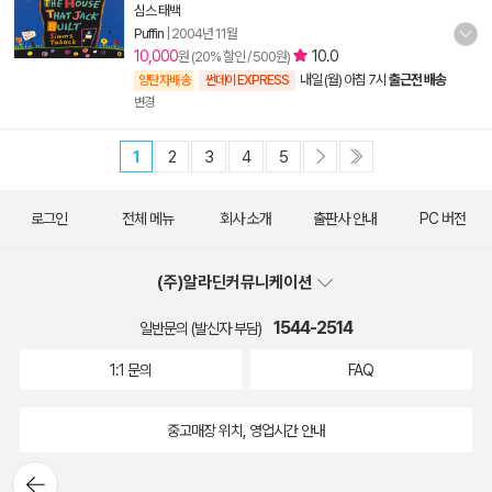
심스 태백
Puffin
|
2004년 11월
10,000
10.0
원 (20% 할인 / 500원)
내일 (월) 아침 7시
출근전 배송
양탄자배송
썬데이 EXPRESS
변경
1
2
3
4
5
로그인
전체 메뉴
회사 소개
출판사 안내
PC 버전
(주)알라딘커뮤니케이션
1544-2514
일반문의 (발신자 부담)
1:1 문의
FAQ
중고매장 위치, 영업시간 안내
뒤로가