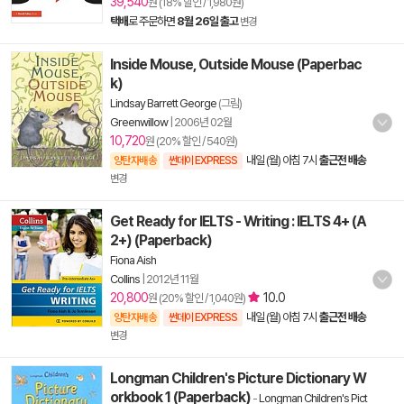
39,540
원 (18% 할인 / 1,980원)
택배
로 주문하면
8월 26일 출고
변경
Inside Mouse, Outside Mouse (Paperbac
k)
Lindsay Barrett George
(그림)
Greenwillow
|
2006년 02월
10,720
원 (20% 할인 / 540원)
내일 (월) 아침 7시
출근전 배송
양탄자배송
썬데이 EXPRESS
변경
Get Ready for IELTS - Writing : IELTS 4+ (A
2+) (Paperback)
Fiona Aish
Collins
|
2012년 11월
20,800
10.0
원 (20% 할인 / 1,040원)
내일 (월) 아침 7시
출근전 배송
양탄자배송
썬데이 EXPRESS
변경
Longman Children's Picture Dictionary W
orkbook 1 (Paperback)
-
Longman Children's Pict