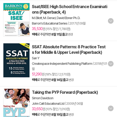
Ssat/ISEE: High School Entrance Examinati
ons (Paperback, 4)
M. Elliott
,
M. Geraci
,
David Ebner Ph. D.
Barron's Educational Series
|
2017년 09월
35,530
원 (15% 할인 / 1,780원)
택배
로 주문하면
8월 11일 출고
변경
SSAT Absolute Patterns: 8 Practice Test
s for Middle & Upper Level (Paperback)
San Y
Createspace Independent Publishing Platform
|
2018년 01
월
51,290
원 (18% 할인 / 2,570원)
택배
로 주문하면
8월 14일 출고
변경
Taking the PYP Forward (Paperback)
Simon Davidson
John Catt Educational Ltd
|
2009년 06월
33,650
원 (10% 할인 / 1,010원)
택배
로 주문하면
8월 19일 출고
변경