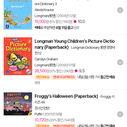
ure Dictionary 3
Aleda Krause
Longman(롱맨)
|
2004년 02월
19,000
10.0
원 (5% 할인 / 190원)
택배
로 주문하면
8월 11일 출고
변경
Longman Young Children's Picture Dictio
nary (Paperback)
-
Longman Dictionary 롱맨 영영사
전 12
Carolyn Graham
Longman(롱맨)
|
2009년 01월
28,500
9.5
원 (5% 할인 / 290원)
내일 (월) 아침 7시
출근전 배송
양탄자배송
썬데이 EXPRESS
변경
Froggy's Halloween (Paperback)
-
Froggy 시
리즈 49
조너선 런던
Puffin
|
2001년 08월
10,720
원 (20% 할인 / 540원)
내일 (월) 아침 7시
출근전 배송
양탄자배송
썬데이 EXPRESS