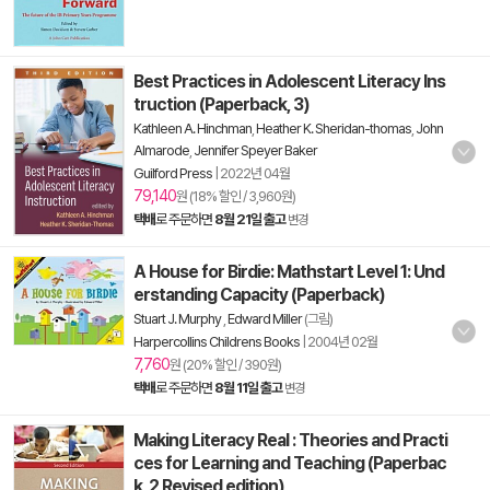
Best Practices in Adolescent Literacy Ins
truction (Paperback, 3)
Kathleen A. Hinchman
,
Heather K. Sheridan-thomas
,
John
Almarode
,
Jennifer Speyer Baker
Guilford Press
|
2022년 04월
79,140
원 (18% 할인 / 3,960원)
택배
로 주문하면
8월 21일 출고
변경
A House for Birdie: Mathstart Level 1: Und
erstanding Capacity (Paperback)
Stuart J. Murphy
,
Edward Miller
(그림)
Harpercollins Childrens Books
|
2004년 02월
7,760
원 (20% 할인 / 390원)
택배
로 주문하면
8월 11일 출고
변경
Making Literacy Real : Theories and Practi
ces for Learning and Teaching (Paperbac
k, 2 Revised edition)