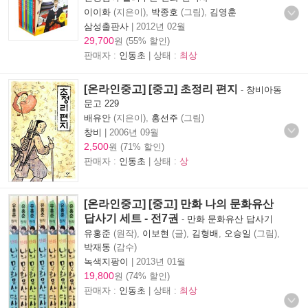
이이화
(지은이),
박종호
(그림),
김영훈
삼성출판사
|
2012년 02월
29,700
원 (55% 할인)
판매자 :
인동초
| 상태 :
최상
[온라인중고] [중고] 초정리 편지
-
창비아동
문고 229
배유안
(지은이),
홍선주
(그림)
창비
|
2006년 09월
2,500
원 (71% 할인)
판매자 :
인동초
| 상태 :
상
[온라인중고] [중고] 만화 나의 문화유산
답사기 세트 - 전7권
-
만화 문화유산 답사기
유홍준
(원작),
이보현
(글),
김형배
,
오승일
(그림),
박재동
(감수)
녹색지팡이
|
2013년 01월
19,800
원 (74% 할인)
판매자 :
인동초
| 상태 :
최상