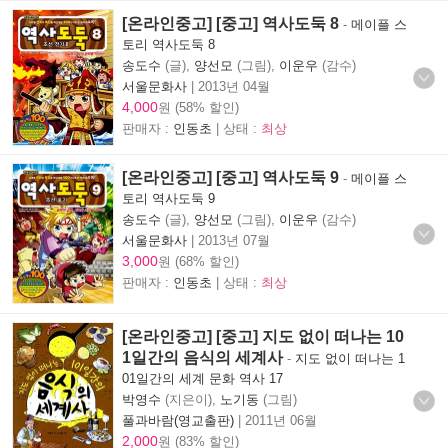
[온라인중고] [중고] 역사도둑 8
-
메이플 스
토리 역사도둑 8
송도수
(글),
양선모
(그림),
이운우
(감수)
서울문화사
|
2013년 04월
4,000
원 (58% 할인)
판매자 :
인동초
| 상태 :
최상
[온라인중고] [중고] 역사도둑 9
-
메이플 스
토리 역사도둑 9
송도수
(글),
양선모
(그림),
이운우
(감수)
서울문화사
|
2013년 07월
3,000
원 (68% 할인)
판매자 :
인동초
| 상태 :
최상
[온라인중고] [중고] 지도 없이 떠나는 10
1일간의 음식의 세계사
-
지도 없이 떠나는 1
01일간의 세계 문화 역사 17
박영수
(지은이),
노기동
(그림)
풀과바람(영교출판)
|
2011년 06월
2,000
원 (83% 할인)