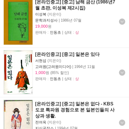
[온라인중고] [중고] 남해 금산 (1986년7
월 초판, 이성복 제2시집)
이성복
(지은이)
문학과지성사
|
1986년 07월
19,000
원
판매자 :
인동초
| 상태 :
상
[온라인중고] [중고] 일본은 있다
서현섭
(지은이)
고려원(고려원미디어)
|
1994년 11월
1,000
원 (85% 할인)
판매자 :
인동초
| 상태 :
상
[온라인중고] [중고] 일본은 없다 - KBS
도쿄 특파원 경험으로 본 일본인들의 사
상과 생활.
전여옥
(지은이)
지식공작소
|
1994년 07월