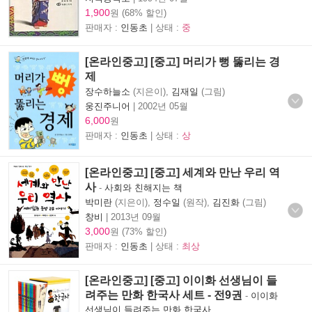
1,900
원 (68% 할인)
판매자 :
인동초
| 상태 :
중
[온라인중고] [중고] 머리가 뻥 뚫리는 경
제
장수하늘소
(지은이),
김재일
(그림)
웅진주니어
|
2002년 05월
6,000
원
판매자 :
인동초
| 상태 :
상
[온라인중고] [중고] 세계와 만난 우리 역
사
-
사회와 친해지는 책
박미란
(지은이),
정수일
(원작),
김진화
(그림)
창비
|
2013년 09월
3,000
원 (73% 할인)
판매자 :
인동초
| 상태 :
최상
[온라인중고] [중고] 이이화 선생님이 들
려주는 만화 한국사 세트 - 전9권
-
이이화
선생님이 들려주는 만화 한국사