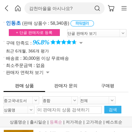
인동초
(판매 상품수 : 58,340종)
+ 단골 판매자로 등록
96.8%
구매 만족도 :
최근 6개월, 366개 평가
배송료 : 30,000원 이상 무료배송
최소주문금액 : 없음
판매자 연락처 보기
판매 상품
판매자 문의
구매평
검색
상품명순
|
출시일순
|
등록순
|
저가격순
|
고가격순
|
베스트순