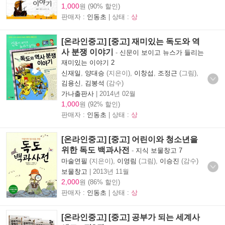
1,000
원 (90% 할인)
판매자 :
인동초
| 상태 :
상
[온라인중고] [중고] 재미있는 독도와 역
사 분쟁 이야기
-
신문이 보이고 뉴스가 들리는
재미있는 이야기 2
신재일
,
양대승
(지은이),
이창섭
,
조정근
(그림),
김용신
,
김봉석
(감수)
가나출판사
|
2014년 02월
1,000
원 (92% 할인)
판매자 :
인동초
| 상태 :
상
[온라인중고] [중고] 어린이와 청소년을
위한 독도 백과사전
-
지식 보물창고 7
마술연필
(지은이),
이영림
(그림),
이승진
(감수)
보물창고
|
2013년 11월
2,000
원 (86% 할인)
판매자 :
인동초
| 상태 :
상
[온라인중고] [중고] 공부가 되는 세계사