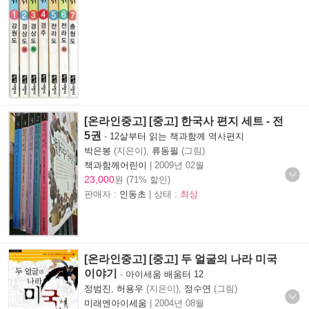
[온라인중고] [중고] 한국사 편지 세트 - 전
5권
-
12살부터 읽는 책과함께 역사편지
박은봉
(지은이),
류동필
(그림)
책과함께어린이
|
2009년 02월
23,000
원 (71% 할인)
판매자 :
인동초
| 상태 :
최상
[온라인중고] [중고] 두 얼굴의 나라 미국
이야기
-
아이세움 배움터 12
정범진
,
허용우
(지은이),
정수연
(그림)
미래엔아이세움
|
2004년 08월