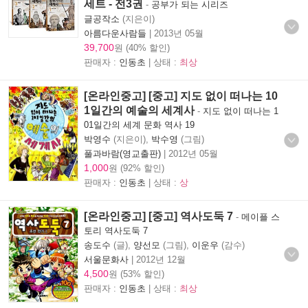
세트 - 전3권
-
공부가 되는 시리즈
글공작소
(지은이)
아름다운사람들
|
2013년 05월
39,700
원 (40% 할인)
판매자 :
인동초
| 상태 :
최상
[온라인중고] [중고] 지도 없이 떠나는 10
1일간의 예술의 세계사
-
지도 없이 떠나는 1
01일간의 세계 문화 역사 19
박영수
(지은이),
박수영
(그림)
풀과바람(영교출판)
|
2012년 05월
1,000
원 (92% 할인)
판매자 :
인동초
| 상태 :
상
[온라인중고] [중고] 역사도둑 7
-
메이플 스
토리 역사도둑 7
송도수
(글),
양선모
(그림),
이운우
(감수)
서울문화사
|
2012년 12월
4,500
원 (53% 할인)
판매자 :
인동초
| 상태 :
최상