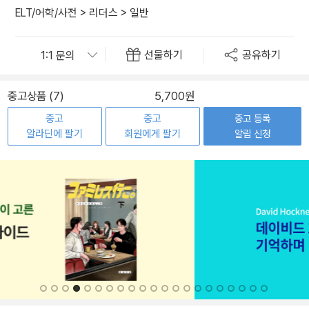
ELT/어학/사전
>
리더스
>
일반
선물하기
공유하기
중고상품 (7)
5,700원
중고
중고
중고 등록
알라딘에 팔기
회원에게 팔기
알림 신청