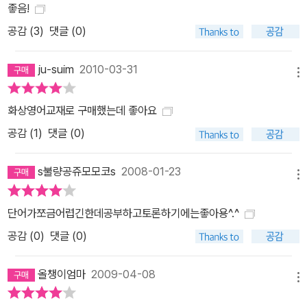
좋음!
공감 (
3
)
댓글 (0)
ju-suim
2010-03-31
메뉴
화상영어교재로 구매했는데 좋아요
공감 (
1
)
댓글 (0)
s불량공쥬모모코s
2008-01-23
메뉴
단어가쪼금어렵긴한데공부하고토론하기에는좋아용^.^
공감 (
0
)
댓글 (0)
올챙이엄마
2009-04-08
메뉴