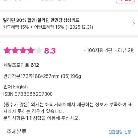
알라딘 30% 할인! 알라딘 만권당 삼성카드
카드혜택 15% + 이벤트혜택 15% (~2025.12.31)
8.3
100자평 4편
리뷰 2편
세일즈포인트
612
반양장본
172쪽
188*257mm (B5)
196g
언어 English
ISBN 9788986297300
(종수가 많은) 외서는 해외거래처에서 제공하는 정보가 부족하여 표
시하지 못하는 경우가 있습니다.
문의사항은
1:1 상담
을 이용해 주십시오.
주제분류
신간알림 신청