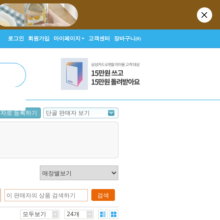
로그인
회원가입
마이페이지
고객센터
장바구니
(0)
단골 판매자 보기
매자로 등록하기
검색
모두보기
24개