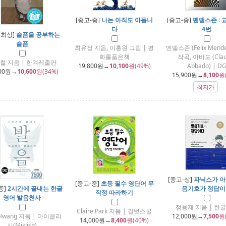
[중고-중]
나는 아직도 아픕니
[중고-중]
멘델스존 : 교
다
4번
-최상]
슬픔을 공부하는
슬픔
최유정 지음, 이홍원 그림 | 평
멘델스존 (Felix Mende
화를품은책
작곡, 아바도 (Clau
철 지음 | 한겨레출판
19,800
원→
10,100
원(49%)
Abbado) | D
00
원→
10,600
원(34%)
15,900
원→
8,100
원
최저가
[중고-상]
파닉스가 아
[중고-중]
초등 필수 영단어 무
중]
2시간에 끝내는 한글
음기호가 정답이
작정 따라하기
영어 발음천사
정용재 지음 | 한
Claire Park 지음 | 길벗스쿨
 Hwang 지음 | 마이클리
12,000
원→
7,500
원
14,000
원→
8,400
원(40%)
시(Miklish)