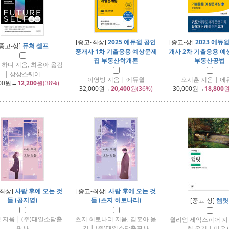
[중고-최상]
2025 에듀윌 공인
[중고-상]
2023 에듀
[중고-상]
퓨처 셀프
중개사 1차 기출응용 예상문제
개사 2차 기출응용 
집 부동산학개론
부동산공법
 하디 지음, 최은아 옮김
| 상상스퀘어
이영방 지음 | 에듀윌
오시훈 지음 | 에
00
원→
12,200
원(38%)
32,000
원→
20,400
원(36%)
30,000
원→
18,800
원
-최상]
사랑 후에 오는 것
[중고-최상]
사랑 후에 오는 것
들 (공지영)
들 (츠지 히토나리)
[중고-상]
햄릿
 지음 | (주)태일소담출
츠지 히토나리 지음, 김훈아 옮
윌리엄 세익스피어 지
판사
김 | (주)태일소담출판사
철 옮김 | 민음