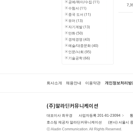
공예/취미/수집 (11)
7,3
수험서 (11)
중국 도서 (11)
유머 (13)
자기계발 (13)
만화 (50)
경제경영 (43)
예술/대중문화 (40)
인문/사회 (95)
기술공학 (66)
회사소개
채용안내
이용약관
개인정보처리방
(주)알라딘커뮤니케이션
대표이사 최우경
사업자등록 201-81-23094
통
호스팅 제공자 알라딘커뮤니케이션
(본사) 서울시 중
ⓒ Aladin Communication. All Rights Reserved.