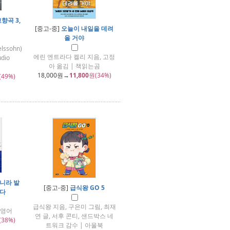
향곡 3,
[중고-중]
오늘이 내일을 데려
올 거야
lssohn)
에린 엔트라다 켈리 지음, 고정
dio
아 옮김 | 책읽는곰
G
18,000
원→
11,800
원(34%)
(49%)
니라 발
[중고-중]
급식왕 GO 5
다
급식왕 지음, 구은미 그림, 최재
글영어
연 글, 서후 콘티, 샌드박스 네
(38%)
트워크 감수 | 아울북