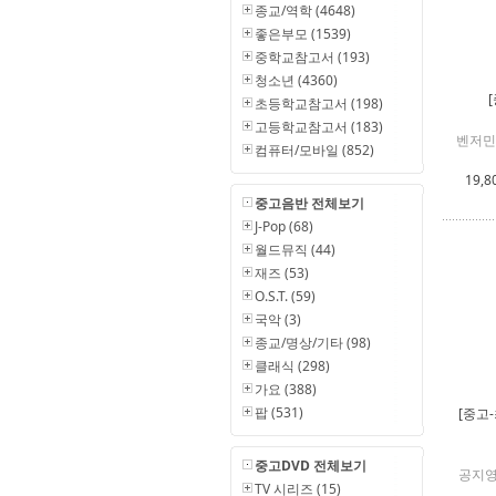
종교/역학 (4648)
좋은부모 (1539)
중학교참고서 (193)
청소년 (4360)
초등학교참고서 (198)
고등학교참고서 (183)
벤저민
컴퓨터/모바일 (852)
19,8
중고음반 전체보기
J-Pop (68)
월드뮤직 (44)
재즈 (53)
O.S.T. (59)
국악 (3)
종교/명상/기타 (98)
클래식 (298)
가요 (388)
팝 (531)
[중고
중고DVD 전체보기
공지영
TV 시리즈 (15)