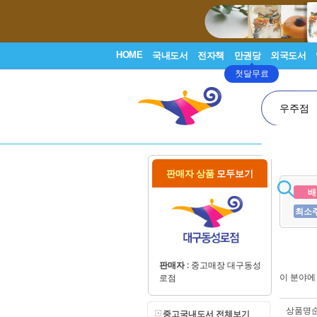
HOME
국내도서
전자책
만권당
외국도서
첫달무료
우주점
판매자 상품
모두보기
배
최소
판매자
:
중고매장 대구동성
이 분야
로점
상품명
중고국내도서 전체보기