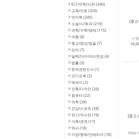
ELT/어학/사전 (340)
교육/자료 (326)
언어학 (245)
[중고
소설/시/희곡 (219)
과학/수학/생태 (115)
여행 (8)
신형
종교/명상/점술 (7)
16,0
요리 (7)
달력/다이어리/연감 (4)
법률 (3)
한국관련도서 (1)
오디오북 (2)
에세이 (2)
건축/디자인 (26)
컴퓨터 (22)
의학 (28)
건강/스포츠 (28)
전기/자서전 (19)
[중고-
가족/관계 (17)
역사 (18)
Mike
가정/원예/인테리어 (18)