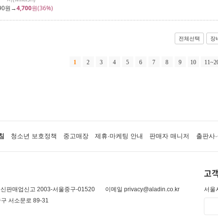
90
원→
4,700
원(36%)
전체선택
장
1
2
3
4
5
6
7
8
9
10
11~2
침
청소년 보호정책
중고매장
제휴·마케팅 안내
판매자 매니저
출판사·
고객
신판매업신고 2003-서울중구-01520
이메일 privacy@aladin.co.kr
서울시
구 서소문로 89-31