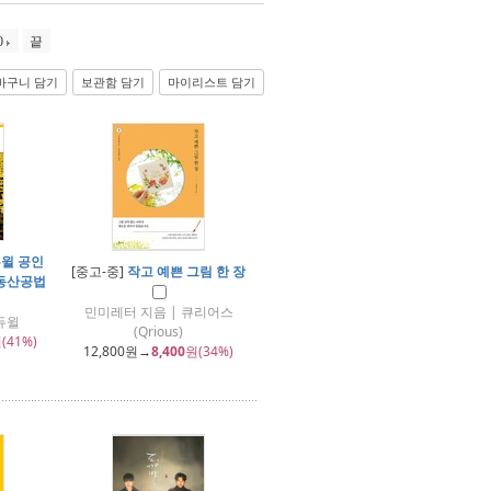
0
끝
바구니 담기
보관함 담기
마이리스트 담기
듀윌 공인
[중고-중]
작고 예쁜 그림 한 장
부동산공법
민미레터 지음 | 큐리어스
듀윌
(Qrious)
(41%)
12,800
원→
8,400
원(34%)