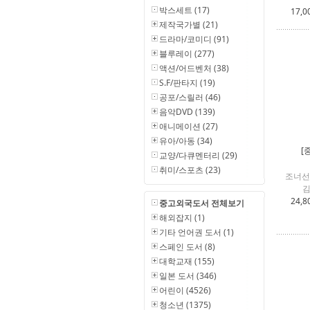
박스세트 (17)
17,0
제작국가별 (21)
드라마/코미디 (91)
블루레이 (277)
액션/어드벤처 (38)
S.F/판타지 (19)
공포/스릴러 (46)
음악DVD (139)
애니메이션 (27)
유아/아동 (34)
[
교양/다큐멘터리 (29)
취미/스포츠 (23)
조너선
김
24,8
중고외국도서 전체보기
해외잡지 (1)
기타 언어권 도서 (1)
스페인 도서 (8)
대학교재 (155)
일본 도서 (346)
어린이 (4526)
청소년 (1375)