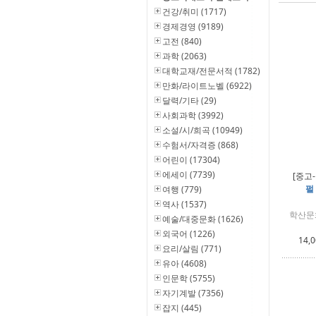
건강/취미 (1717)
경제경영 (9189)
고전 (840)
과학 (2063)
대학교재/전문서적 (1782)
만화/라이트노벨 (6922)
달력/기타 (29)
사회과학 (3992)
소설/시/희곡 (10949)
수험서/자격증 (868)
어린이 (17304)
에세이 (7739)
[중고
펄
여행 (779)
역사 (1537)
학산문
예술/대중문화 (1626)
외국어 (1226)
14,
요리/살림 (771)
유아 (4608)
인문학 (5755)
자기계발 (7356)
잡지 (445)