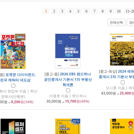
1
2
3
4
5
6
7
8
9
10
11~2
전체선택
장
[중고-최상]
2024 에
[중고-중]
2026 EBS 랜드하나
-중]
포켓몬 다이아몬드.
중개사 2차 기본서 
공인중개사 기본서 1차 부동산
 전국 캐릭터 대도감
학개론
오시훈 지음 | 에
화사 편집부 지음 | 학산
43,000
원→
25,400
원
이종호 지음 | 랜드하나
문화사(단행본)
30,000
원→
15,700
원(48%)
000
원→
9,200
원(34%)