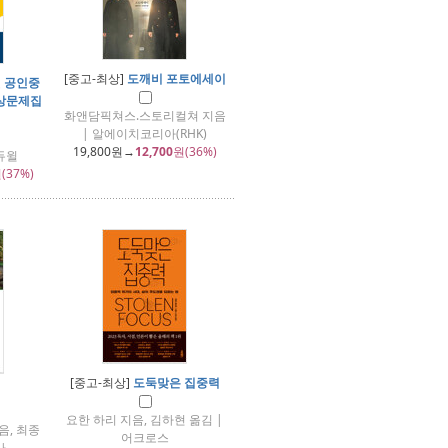
[중고-최상]
도깨비 포토에세이
윌 공인중
예상문제집
화앤담픽쳐스.스토리컬쳐 지음
| 알에이치코리아(RHK)
19,800
원→
12,700
원(36%)
듀윌
(37%)
[중고-최상]
도둑맞은 집중력
요한 하리 지음, 김하현 옮김 |
음, 최종
어크로스
사