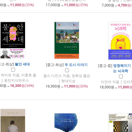
00
원→
11,000
원(35%)
17,000
원→
11,000
원(35%)
7,000
원→
4,700
원(
중고-최상]
불안 세대
[중고-최상]
두 도시 이야기
[중고-중]
멍청해지기 
는 뇌과학
 하이트 지음, 이충호 옮
찰스 디킨스 지음, 정회성 옮김
 | 웅진지식하우스
| 현대지성
이인아 지음 | 오
00
원→
16,300
원(34%)
16,900
원→
11,900
원(30%)
18,000
원→
11,800
원