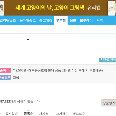
알라딘굿즈
온라인중고
중고매장
음반
블루레이
커피
우주점
단골 판
송비
* 2,500원 (대구동성로점 판매 상품 2만 원 이상 구매 시 무료배송)
주문금액
없음
에
87,322
개의 상품이 있습니다.
순
출시일순
등록순
저가격순
고가격순
베스트순