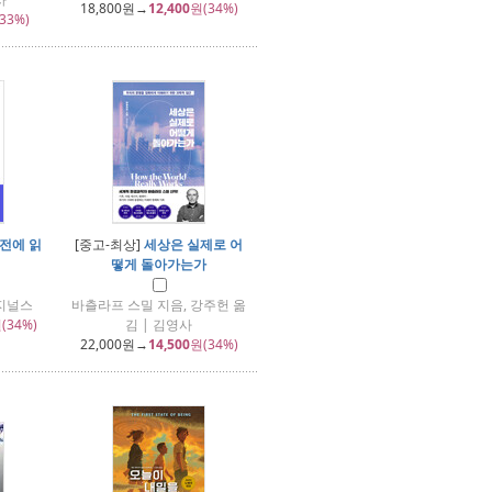
18,800
원→
12,400
원(34%)
33%)
전에 읽
[중고-최상]
세상은 실제로 어
떻게 돌아가는가
리지널스
바츨라프 스밀 지음, 강주헌 옮
(34%)
김 | 김영사
22,000
원→
14,500
원(34%)