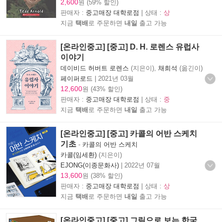
2,600
원 (59% 할인)
판매자 :
중고매장 대학로점
| 상태 :
상
지금
택배
로 주문하면
내일
출고 가능
[온라인중고] [중고] D. H. 로렌스 유럽사
이야기
데이비드 허버트 로렌스
(지은이),
채희석
(옮긴이)
페이퍼로드
|
2021년 03월
12,600
원 (43% 할인)
판매자 :
중고매장 대학로점
| 상태 :
중
지금
택배
로 주문하면
내일
출고 가능
[온라인중고] [중고] 카콜의 어반 스케치
기초
-
카콜의 어반 스케치
카콜(임세환)
(지은이)
EJONG(이종문화사)
|
2022년 07월
13,600
원 (38% 할인)
판매자 :
중고매장 대학로점
| 상태 :
상
지금
택배
로 주문하면
내일
출고 가능
[온라인중고] [중고] 그림으로 보는 한국