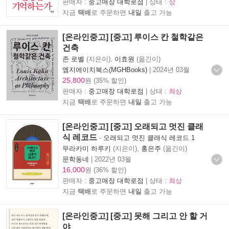
판매자 :
중고매장 대학로점
| 상태 :
상
지금
택배
로 주문하면
내일
출고 가능
[온라인중고] [중고] 루이스 칸 철학같은
건축
존 로벨
(지은이),
이효원
(옮긴이)
엠지에이치북스(MGHBooks)
|
2024년 03월
25,800
원 (35% 할인)
판매자 :
중고매장 대학로점
| 상태 :
최상
지금
택배
로 주문하면
내일
출고 가능
[온라인중고] [중고] 오래되고 멋진 클래
식 레코드
-
오래되고 멋진 클래식 레코드 1
무라카미 하루키
(지은이),
홍은주
(옮긴이)
문학동네
|
2022년 03월
16,000
원 (36% 할인)
판매자 :
중고매장 대학로점
| 상태 :
최상
지금
택배
로 주문하면
내일
출고 가능
[온라인중고] [중고] 못해 그리고 안 할 거
야