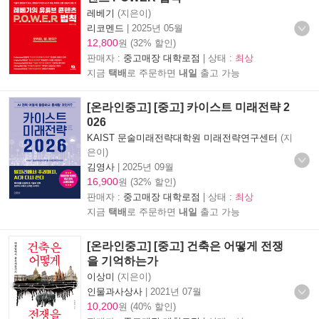
레베기
(지은이)
리코멘드
|
2025년 05월
12,800
원 (32% 할인)
판매자 :
중고매장 대학로점
| 상태 :
최상
지금
택배
로 주문하면
내일
출고 가능
[온라인중고] [중고] 카이스트 미래전략 2
026
KAIST 문술미래전략대학원 미래전략연구센터
(지
은이)
김영사
|
2025년 09월
16,900
원 (32% 할인)
판매자 :
중고매장 대학로점
| 상태 :
최상
지금
택배
로 주문하면
내일
출고 가능
[온라인중고] [중고] 건축은 어떻게 전쟁
을 기억하는가
이상미
(지은이)
인물과사상사
|
2021년 07월
10,200
원 (40% 할인)