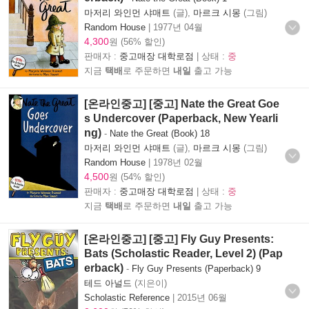
마저리 와인먼 샤매트
(글),
마르크 시몽
(그림)
Random House
|
1977년 04월
4,300
원 (56% 할인)
판매자 :
중고매장 대학로점
| 상태 :
중
지금
택배
로 주문하면
내일
출고 가능
[온라인중고] [중고] Nate the Great Goe
s Undercover (Paperback, New Yearli
ng)
-
Nate the Great (Book) 18
마저리 와인먼 샤매트
(글),
마르크 시몽
(그림)
Random House
|
1978년 02월
4,500
원 (54% 할인)
판매자 :
중고매장 대학로점
| 상태 :
중
지금
택배
로 주문하면
내일
출고 가능
[온라인중고] [중고] Fly Guy Presents:
Bats (Scholastic Reader, Level 2) (Pap
erback)
-
Fly Guy Presents (Paperback) 9
테드 아널드
(지은이)
Scholastic Reference
|
2015년 06월