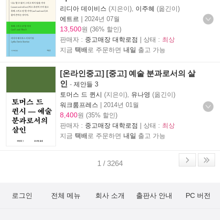
리디아 데이비스
(지은이),
이주혜
(옮긴이)
에트르
|
2024년 07월
13,500
원 (36% 할인)
판매자 :
중고매장 대학로점
| 상태 :
최상
지금
택배
로 주문하면
내일
출고 가능
[온라인중고] [중고] 예술 분과로서의 살
인
-
제안들 3
토머스 드 퀸시
(지은이),
유나영
(옮긴이)
워크룸프레스
|
2014년 01월
8,400
원 (35% 할인)
판매자 :
중고매장 대학로점
| 상태 :
최상
지금
택배
로 주문하면
내일
출고 가능
1 / 3264
로그인
전체 메뉴
회사 소개
출판사 안내
PC 버전