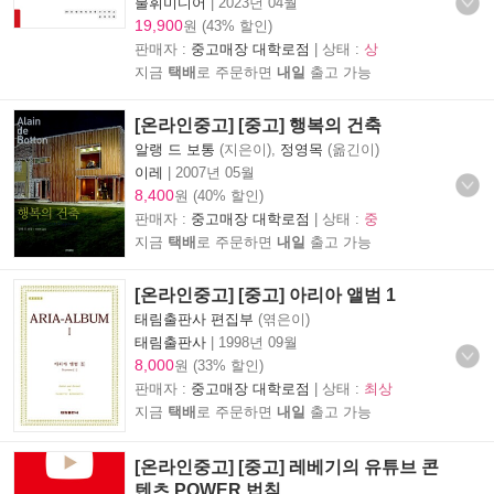
불휘미디어
|
2023년 04월
19,900
원 (43% 할인)
판매자 :
중고매장 대학로점
| 상태 :
상
지금
택배
로 주문하면
내일
출고 가능
[온라인중고] [중고] 행복의 건축
알랭 드 보통
(지은이),
정영목
(옮긴이)
이레
|
2007년 05월
8,400
원 (40% 할인)
판매자 :
중고매장 대학로점
| 상태 :
중
지금
택배
로 주문하면
내일
출고 가능
[온라인중고] [중고] 아리아 앨범 1
태림출판사 편집부
(엮은이)
태림출판사
|
1998년 09월
8,000
원 (33% 할인)
판매자 :
중고매장 대학로점
| 상태 :
최상
지금
택배
로 주문하면
내일
출고 가능
[온라인중고] [중고] 레베기의 유튜브 콘
텐츠 POWER 법칙