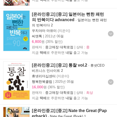
[온라인중고] [중고] 일본어는 뻔한 패턴
의 반복이다 advanced
-
일본어는 뻔한 패턴
의 반복이다 2
우치야마 마유미
(지은이)
씨앤톡
|
2011년 06월
6,800
원 (35% 할인)
판매자 :
중고매장 대학로점
| 상태 :
중
지금
택배
로 주문하면
내일
출고 가능
[온라인중고] [중고] 통찰 vol.2
-
휴넷CEO
비즈니스 인사이트 2
휴넷리더십센터
(지은이)
행복한북클럽
|
2025년 05월
16,000
원 (36% 할인)
판매자 :
중고매장 대학로점
| 상태 :
최상
지금
택배
로 주문하면
내일
출고 가능
[온라인중고] [중고] Nate the Great (Pap
erback)
-
Nate the Great (Book) 1