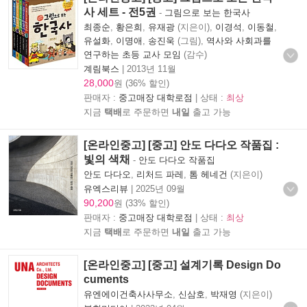
사 세트 - 전5권
-
그림으로 보는 한국사
최종순
,
황은희
,
유재광
(지은이),
이경석
,
이동철
,
유설화
,
이명애
,
송진욱
(그림),
역사와 사회과를
연구하는 초등 교사 모임
(감수)
계림북스
|
2013년 11월
28,000
원 (36% 할인)
판매자 :
중고매장 대학로점
| 상태 :
최상
지금
택배
로 주문하면
내일
출고 가능
[온라인중고] [중고] 안도 다다오 작품집 :
빛의 색채
-
안도 다다오 작품집
안도 다다오
,
리처드 파레
,
톰 헤네건
(지은이)
유엑스리뷰
|
2025년 09월
90,200
원 (33% 할인)
판매자 :
중고매장 대학로점
| 상태 :
최상
지금
택배
로 주문하면
내일
출고 가능
[온라인중고] [중고] 설계기록 Design Do
cuments
유엔에이건축사사무소
,
신삼호
,
박재영
(지은이)