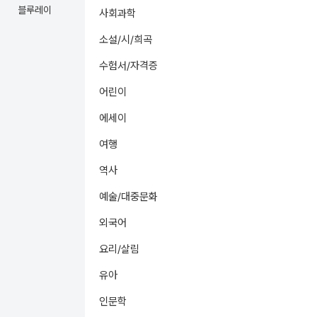
블루레이
사회과학
소설/시/희곡
수험서/자격증
어린이
에세이
여행
역사
예술/대중문화
외국어
요리/살림
유아
인문학