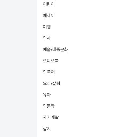
어린이
에세이
여행
역사
예술/대중문화
오디오북
외국어
요리/살림
유아
인문학
자기계발
잡지