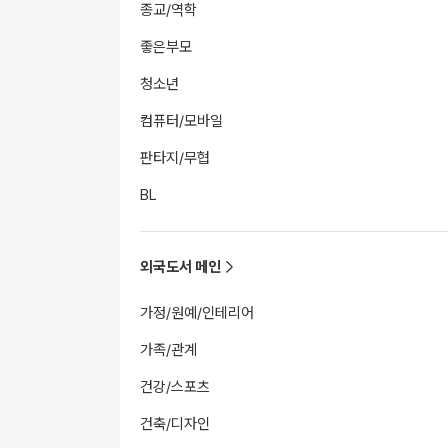
종교/역학
좋은부모
청소년
컴퓨터/모바일
판타지/무협
BL
외국도서 메인
가정/원예/인테리어
가족/관계
건강/스포츠
건축/디자인