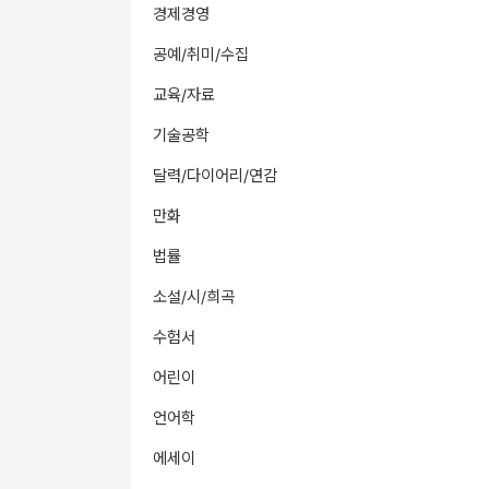
경제경영
공예/취미/수집
교육/자료
기술공학
달력/다이어리/연감
만화
법률
소설/시/희곡
수험서
어린이
언어학
에세이