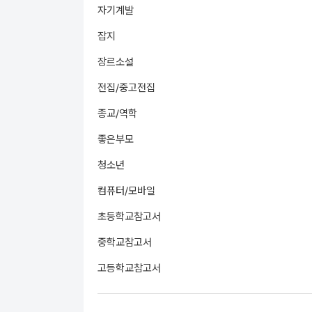
자기계발
잡지
장르소설
전집/중고전집
종교/역학
좋은부모
청소년
컴퓨터/모바일
초등학교참고서
중학교참고서
고등학교참고서