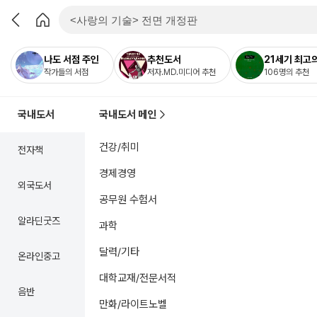
나도 서점 주인
추천도서
21세기 최고
작가들의 서점
저자.MD.미디어 추천
106명의 추천
국내도서
국내도서 메인
건강/취미
전자책
경제경영
외국도서
공무원 수험서
알라딘굿즈
과학
달력/기타
온라인중고
대학교재/전문서적
음반
만화/라이트노벨