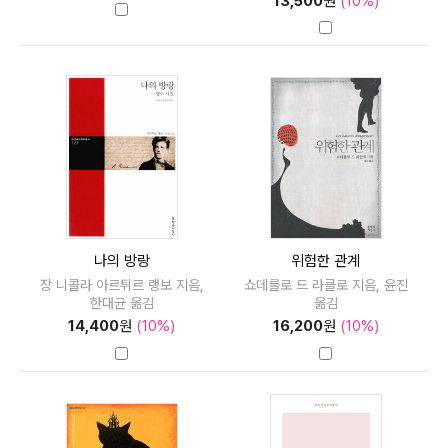
13,500
원
(10%)
나의 방랑
위험한 관계
장 니콜라 아르튀르 랭보 지음,
쇼데를로 드 라클로 지음, 윤진
한대균 옮김
옮김
14,400
원
(10%)
16,200
원
(10%)