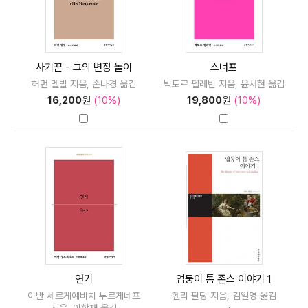
사기꾼 - 그의 변장 놀이
스너프
허먼 멜빌 지음, 손나경 옮김
빅토르 펠레빈 지음, 윤서현 옮김
16,200
원
(10%)
19,800
원
(10%)
연기
업둥이 톰 존스 이야기 1
이반 세르게예비치 투르게네프
헨리 필딩 지음, 김일영 옮김