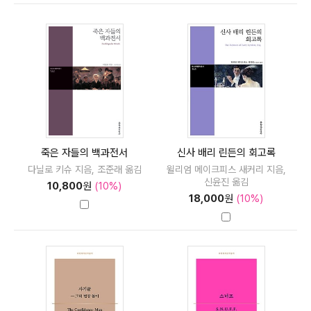
죽은 자들의 백과전서
신사 배리 린든의 회고록
다닐로 키슈 지음, 조준래 옮김
윌리엄 메이크피스 새커리 지음,
신윤진 옮김
10,800
원
(10%)
18,000
원
(10%)