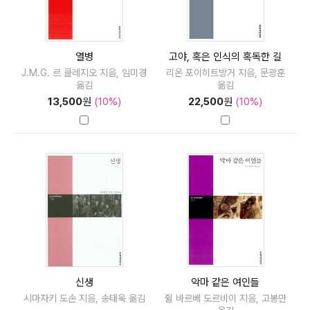
열병
고야, 혹은 인식의 혹독한 길
J.M.G. 르 클레지오 지음, 임미경
리온 포이히트방거 지음, 문광훈
옮김
옮김
13,500
원
(10%)
22,500
원
(10%)
신생
악마 같은 여인들
시마자키 도손 지음, 송태욱 옮김
쥘 바르베 도르비이 지음, 고봉만