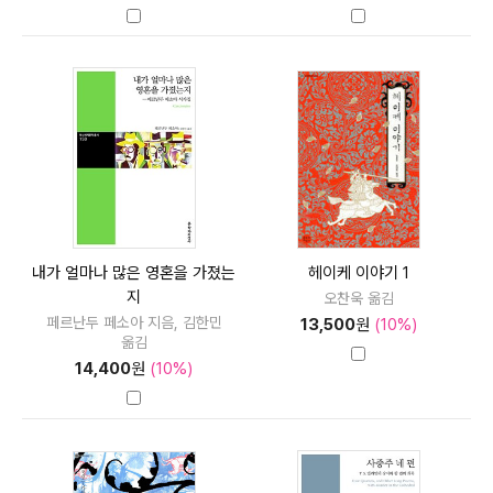
내가 얼마나 많은 영혼을 가졌는
헤이케 이야기 1
지
오찬욱 옮김
페르난두 페소아 지음, 김한민
13,500
원
(10%)
옮김
14,400
원
(10%)