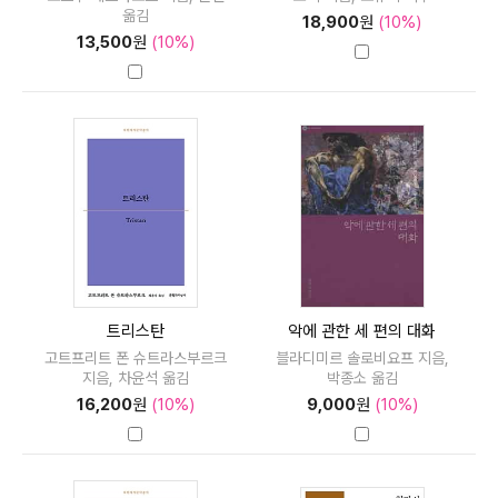
옮김
18,900
원
(10%)
13,500
원
(10%)
트리스탄
악에 관한 세 편의 대화
고트프리트 폰 슈트라스부르크
블라디미르 솔로비요프 지음,
지음, 차윤석 옮김
박종소 옮김
16,200
원
(10%)
9,000
원
(10%)