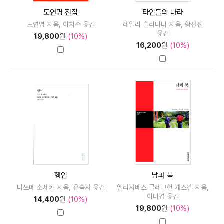
도연명 전집
타인들의 나라
도연명 지음, 이치수 옮김
레일라 슬리마니 지음, 황선진
옮김
19,800
원
(10%)
16,200
원
(10%)
행인
남과 북
나쓰메 소세키 지음, 유숙자 옮김
엘리자베스 클레그헌 개스켈 지음,
이미경 옮김
14,400
원
(10%)
19,800
원
(10%)