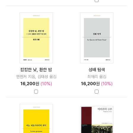
캄캄한 낮, 환한 밤
성배 탐색
옌롄커 지음, 김태성 옮김
최애리 옮김
16,200
원
(10%)
16,200
원
(10%)