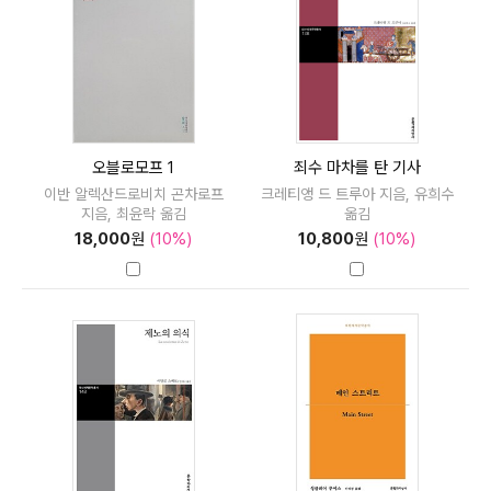
오블로모프 1
죄수 마차를 탄 기사
이반 알렉산드로비치 곤차로프
크레티앵 드 트루아 지음, 유희수
지음, 최윤락 옮김
옮김
18,000
원
(10%)
10,800
원
(10%)