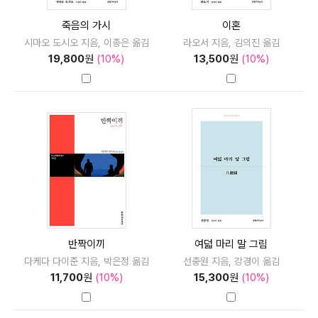
죽음의 가시
이혼
시마오 도시오 지음, 이종은 옮김
라오서 지음, 김의진 옮김
19,800
원
(10%)
13,500
원
(10%)
반짝이끼
여덟 마리 말 그림
다케다 다이준 지음, 박은정 옮김
선충원 지음, 강경이 옮김
11,700
원
(10%)
15,300
원
(10%)