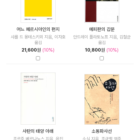
어느 페르시아인의 편지
예피판의 갑문
샤를 드 몽테스키외 지음, 이자호
안드레이 플라토노프 지음, 김철균
옮김
옮김
21,600
원
(10%)
10,800
원
(10%)
사탄의 태양 아래
소동파사선
조르주 베르나노스 지음, 윤진
소식 지음, 조규백 역주