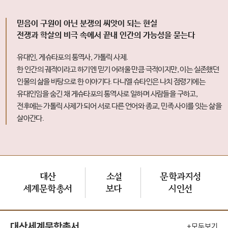
믿음이 구원이 아닌 분쟁의 씨앗이 되는 현실
전쟁과 학살의 비극 속에서 끝내 인간의 가능성을 묻는다
유대인, 게슈타포의 통역사, 가톨릭 사제.
한 인간의 궤적이라고 하기엔 믿기 어려울 만큼 극적이지만, 이는 실존했던
인물의 삶을 바탕으로 한 이야기다. 다니엘 슈타인은 나치 점령기에는
유대인임을 숨긴 채 게슈타포의 통역사로 일하며 사람들을 구하고,
전후에는 가톨릭 사제가 되어 서로 다른 언어와 종교, 민족 사이를 잇는 삶을
살아간다.
대산
소설
문학과지성
세계문학총서
보다
시인선
대산세계문학총서
+모두보기