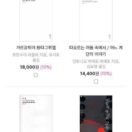
가르강튀아.팡타그뤼엘
타오르는 어둠 속에서 / 어느 계
단의 이야기
프랑수아 라블레 지음, 유석호
옮김
안토니오 부에로 바예호 지음,
김보영 옮김
18,000
원
(10%)
14,400
원
(10%)