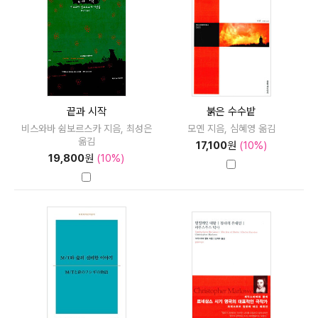
끝과 시작
붉은 수수밭
비스와바 쉼보르스카 지음, 최성은
모옌 지음, 심혜영 옮김
옮김
17,100
원
(10%)
19,800
원
(10%)