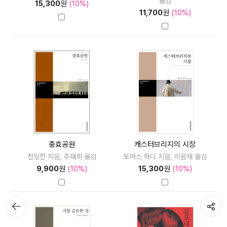
옮김
15,300
원
(10%)
11,700
원
(10%)
충효공원
캐스터브리지의 시장
천잉전 지음, 주재희 옮김
토머스 하디 지음, 이윤재 옮김
9,900
원
(10%)
15,300
원
(10%)
뒤로가
공유하기
기