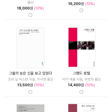
옮김
16,200
원
(10%)
18,000
원
(10%)
그들의 눈은 신을 보고 있었다
그랜드 호텔
조라 닐 허스턴 지음, 이시영 옮김
비키 바움 지음, 박광자 옮김
13,500
원
(10%)
14,400
원
(10%)