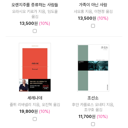
오렌지주를 증류하는 사람들
가족이 아닌 사람
오라시오 키로가 지음, 임도울
샤오홍 지음, 이현정 옮김
옮김
13,500
원
(10%)
13,500
원
(10%)
세레나데
조선소
쥴퓌 리바넬리 지음, 오진혁 옮김
후안 카를로스 오네티 지음,
조구호 옮김
19,800
원
(10%)
11,700
원
(10%)