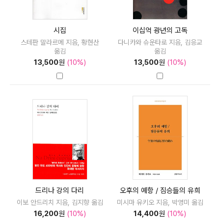
시집
이십억 광년의 고독
스테판 말라르메 지음, 황현산
다니카와 슈운타로 지음, 김응교
옮김
옮김
13,500
원
(10%)
13,500
원
(10%)
드리나 강의 다리
오후의 예항 / 짐승들의 유희
이보 안드리치 지음, 김지향 옮김
미시마 유키오 지음, 박영미 옮김
16,200
원
(10%)
14,400
원
(10%)