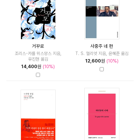
거꾸로
사중주 네 편
조리스-카를 위스망스 지음,
T. S. 엘리엇 지음, 윤혜준 옮김
유진현 옮김
12,600
원
(10%)
14,400
원
(10%)