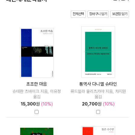
전체선택
장바구니 담기
보관함 담기
초조한 마음
통역사 다니엘 슈타인
슈테판 츠바이크 지음, 이유정
류드밀라 울리츠카야 지음, 차지원
옮김
옮김
15,300
원
(10%)
20,700
원
(10%)