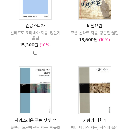
순응주의자
비밀요원
알베르토 모라비아 지음, 정란기
조셉 콘라드 지음, 왕은철 옮김
옮김
13,500
원
(10%)
15,300
원
(10%)
사랑스러운 푸른 잿빛 밤
저항의 미학 1
볼프강 보르헤르트 지음, 박규호
페터 바이스 지음, 탁선미 옮김