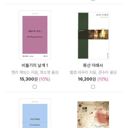
비둘기의 날개 1
화산 아래서
헨리 제임스 지음, 정소영 옮김
맬컴 라우리 지음, 권수미 옮김
15,300
원
(10%)
16,200
원
(10%)