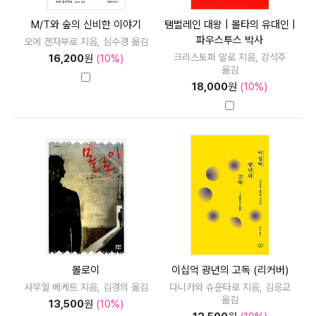
M/T와 숲의 신비한 이야기
탬벌레인 대왕 | 몰타의 유대인 |
파우스투스 박사
오에 겐자부로 지음, 심수경 옮김
크리스토퍼 말로 지음, 강석주
16,200
원
(10%)
옮김
18,000
원
(10%)
몰로이
이십억 광년의 고독 (리커버)
사무엘 베케트 지음, 김경의 옮김
다니카와 슈운타로 지음, 김응교
옮김
13,500
원
(10%)