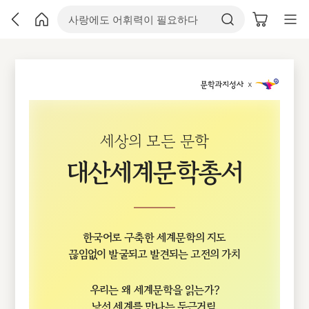
대
산
세
계
문
세상의 모든 문학
학
총
대산세계문학총서
서
한국어로 구축한 세계문학의 지도
끊임없이 발굴되고 발견되는 고전의 가치
우리는 왜 세계문학을 읽는가?
낯선 세계를 만나는 두근거림,