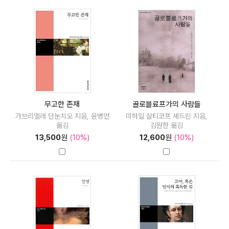
무고한 존재
골로블료프가의 사람들
가브리엘레 단눈치오 지음, 윤병언
미하일 살티코프 셰드린 지음,
옮김
김원한 옮김
13,500
원
(10%)
12,600
원
(10%)