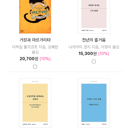
거장과 마르가리타
천년의 즐거움
미하일 불가코프 지음, 김혜란
나카가미 겐지 지음, 이정미 옮김
옮김
15,300
원
(10%)
20,700
원
(10%)