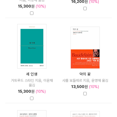
지음, 이항재 옮김
16,200
원
(10%)
15,300
원
(10%)
세 인생
악의 꽃
거트루드 스타인 지음, 이윤재
샤를 보들레르 지음, 윤영애 옮김
옮김
13,500
원
(10%)
15,300
원
(10%)