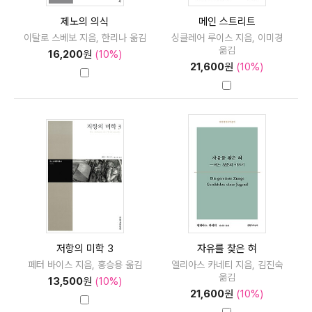
제노의 의식
메인 스트리트
이탈로 스베보 지음, 한리나 옮김
싱클레어 루이스 지음, 이미경
옮김
16,200
원
(10%)
21,600
원
(10%)
저항의 미학 3
자유를 찾은 혀
페터 바이스 지음, 홍승용 옮김
엘리아스 카네티 지음, 김진숙
옮김
13,500
원
(10%)
21,600
원
(10%)