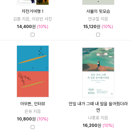
자전거여행 1
사물의 뒷모습
김훈 지음, 이강빈 사진
안규철 지음
14,400
원
(10%)
15,120
원
(10%)
아무튼, 인터뷰
만일 내가 그때 내 말을 들어줬더라
면
은유 지음
나종호 지음
10,800
원
(10%)
16,200
원
(10%)