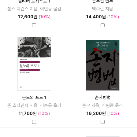
올리버 트위스트 1
눈부신 안부
찰스 디킨스 지음, 이인규 옮김
백수린 지음
12,600
원
(10%)
14,400
원
(10%)
분노의 포도 1
손자병법
존 스타인벡 지음, 김승욱 옮김
손무 지음, 김원중 옮김
11,700
원
(10%)
16,200
원
(10%)