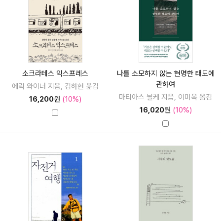
소크라테스 익스프레스
나를 소모하지 않는 현명한 태도에
관하여
에릭 와이너 지음, 김하현 옮김
마티아스 뇔케 지음, 이미옥 옮김
16,200
원
(10%)
16,020
원
(10%)