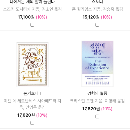
나에게는 새의 말이 들린다
스토너
스즈키 도시타카 지음, 김소연 옮김
존 윌리엄스 지음, 김승욱 옮김
17,100
원
(10%)
15,120
원
(10%)
돈키호테 1
경험의 멸종
미겔 데 세르반테스 사아베드라 지
크리스틴 로젠 지음, 이영래 옮김
음, 안영옥 옮김
17,820
원
(10%)
17,820
원
(10%)