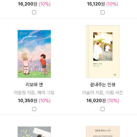
16,200
원
(10%)
15,120
원
(10%)
리보와 앤
끝내주는 인생
어윤정 지음, 해마 그림
이슬아 지음, 이훤 사진
10,350
원
(10%)
16,020
원
(10%)