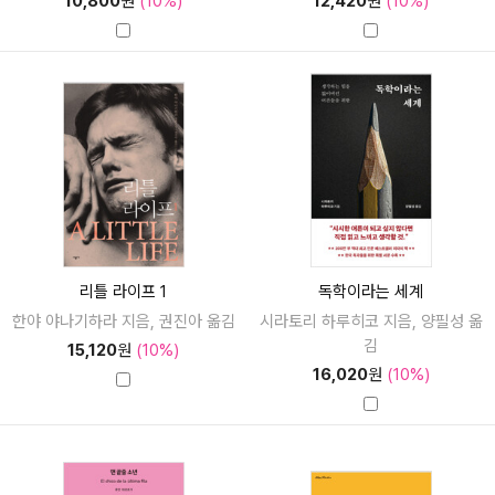
10,800
원
(10%)
12,420
원
(10%)
리틀 라이프 1
독학이라는 세계
한야 야나기하라 지음, 권진아 옮김
시라토리 하루히코 지음, 양필성 옮
김
15,120
원
(10%)
16,020
원
(10%)