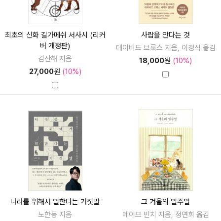
최초의 신화 길가메쉬 서사시 (리커
사람을 안다는 것
버 개정판)
데이비드 브룩스 지음, 이경식 옮김
김산해 지음
18,000
원
(10%)
27,000
원
(10%)
나라를 위해서 일한다는 거짓말
그 겨울의 일주일
노한동 지음
메이브 빈치 지음, 정연희 옮김