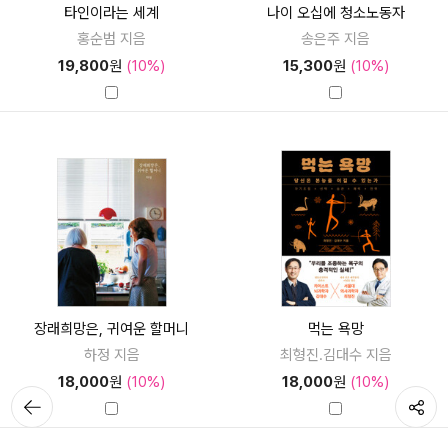
타인이라는 세계
나이 오십에 청소노동자
홍순범 지음
송은주 지음
19,800
원
(10%)
15,300
원
(10%)
장래희망은, 귀여운 할머니
먹는 욕망
하정 지음
최형진.김대수 지음
18,000
원
(10%)
18,000
원
(10%)
뒤로가
공유하기
기