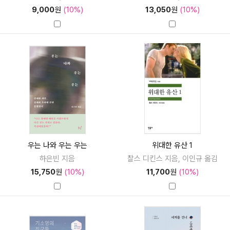
9,000
원
(10%)
13,050
원
(10%)
우는 나와 우는 우는
위대한 유산 1
하은빈 지음
찰스 디킨스 지음, 이인규 옮김
15,750
원
(10%)
11,700
원
(10%)