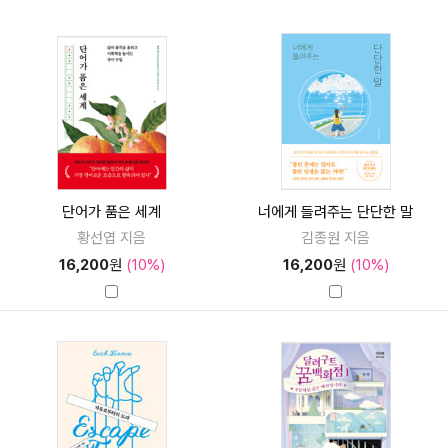
단어가 품은 세계
너에게 들려주는 단단한 말
황선엽 지음
김종원 지음
16,200
원
(10%)
16,200
원
(10%)