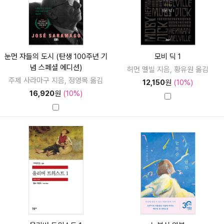
눈먼 자들의 도시 (탄생 100주년 기
모비 딕 1
념 스페셜 에디션)
허먼 멜빌 지음, 황유원 옮김
주제 사라마구 지음, 정영목 옮김
12,150
원
(10%)
16,920
원
(10%)