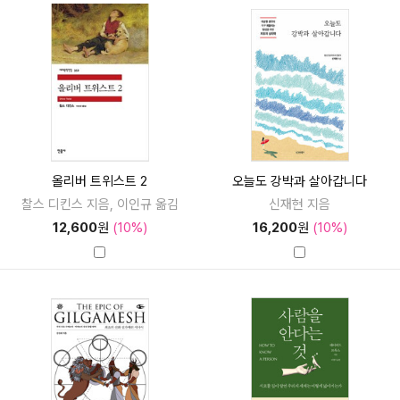
올리버 트위스트 2
오늘도 강박과 살아갑니다
찰스 디킨스 지음, 이인규 옮김
신재현 지음
12,600
원
(10%)
16,200
원
(10%)