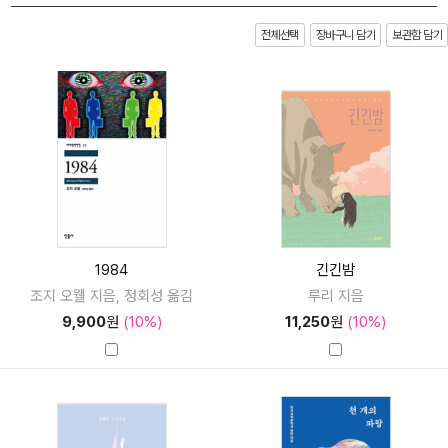
전체선택
장바구니 담기
보관함 담기
1984
긴긴밤
조지 오웰 지음, 정회성 옮김
루리 지음
9,900
원
(10%)
11,250
원
(10%)