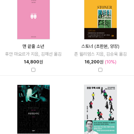
맨 끝줄 소년
스토너 (초판본, 양장)
후안 마요르가 지음, 김재선 옮김
존 윌리엄스 지음, 김승욱 옮김
14,800
원
16,200
원
(10%)