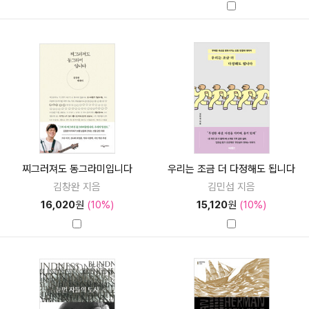
찌그러져도 동그라미입니다
우리는 조금 더 다정해도 됩니다
김창완 지음
김민섭 지음
16,020
원
(10%)
15,120
원
(10%)