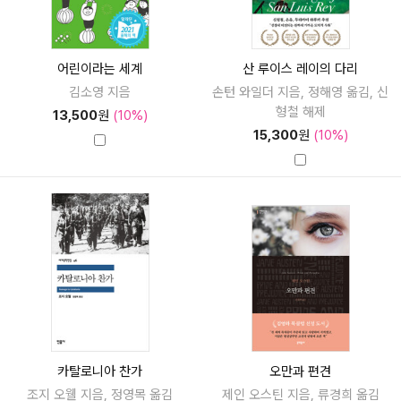
어린이라는 세계
산 루이스 레이의 다리
김소영 지음
손턴 와일더 지음, 정해영 옮김, 신
형철 해제
13,500
원
(10%)
15,300
원
(10%)
카탈로니아 찬가
오만과 편견
조지 오웰 지음, 정영목 옮김
제인 오스틴 지음, 류경희 옮김