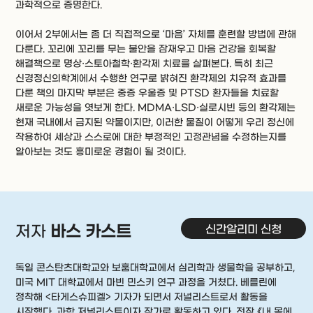
과학적으로 증명한다.
이어서 2부에서는 좀 더 직접적으로 ‘마음’ 자체를 훈련할 방법에 관해
다룬다. 꼬리에 꼬리를 무는 불안을 잠재우고 마음 건강을 회복할
해결책으로 명상·스토아철학·환각제 치료를 살펴본다. 특히 최근
신경정신의학계에서 수행한 연구로 밝혀진 환각제의 치유적 효과를
다룬 책의 마지막 부분은 중증 우울증 및 PTSD 환자들을 치료할
새로운 가능성을 엿보게 한다. MDMA·LSD·실로시빈 등의 환각제는
현재 국내에서 금지된 약물이지만, 이러한 물질이 어떻게 우리 정신에
작용하여 세상과 스스로에 대한 부정적인 고정관념을 수정하는지를
알아보는 것도 흥미로운 경험이 될 것이다.
신간알리미 신청
저자
바스 카스트
독일 콘스탄츠대학교와 보훔대학교에서 심리학과 생물학을 공부하고,
미국 MIT 대학교에서 마빈 민스키 연구 과정을 거쳤다. 베를린에
정착해 <타게스슈피겔> 기자가 되면서 저널리스트로서 활동을
시작했다. 과학 저널리스트이자 작가로 활동하고 있다. 전작 《내 몸에