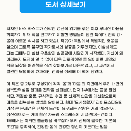
도서 상세보기
저자인 바스 카스트가 심각한 정신적 위기를 겪은 이후 무너진 마음을
회복하기 위해 직접 연구하고 체험한 방법들이 담긴 책이다. 전작 《내
몸에 이로운 식사를 하고 있습니까?》가 독일에서 폭발적인 호응을
얻으며 그토록 꿈꾸던 작가로서의 성공을 거두었지만, 이상하게도
그는 그때부터 심한 우울함과 실망감에 시달리기 시작했다. 자신이 왜
이러는지 도저히 알 수 없어 더욱 괴로워하던 중 잃어버린 내면의
힘을 되찾을 해결책을 직접 찾아보기로 마음먹었고, 그 과정에서
발견한 탁월하게 효과적인 전략을 정리해 이 책에 담았다.
이 책은 총 2부로 구성되어 각각 ‘몸’과 ‘마음’의 측면에서 우리 내면의
회복탄력성을 일깨울 전략을 살펴본다. 먼저 1부에서는 균형 잡힌
식단, 적절한 운동, 규칙적인 수면 등 신체적 습관을 개선함으로써
마음을 회복하는 방법을 알아본다. 현대 ‘도시생활자’ 라이프스타일의
가장 큰 문제점은 신체적 도전이 요구되는 상황은 거의 없으면서,
정신적으로는 거의 항상 자극과 스트레스에 시달린다는 점이다.
1부에서는 이러한 불균형을 바로잡아 우리 신체에 필요한 ‘기본적
조건’을 충족하여, 건강한 몸에 건강한 정신이 깃든다는 말을