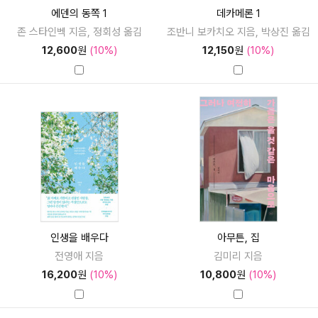
에덴의 동쪽 1
데카메론 1
존 스타인벡 지음, 정회성 옮김
조반니 보카치오 지음, 박상진 옮김
12,600
원
(10%)
12,150
원
(10%)
인생을 배우다
아무튼, 집
전영애 지음
김미리 지음
16,200
원
(10%)
10,800
원
(10%)