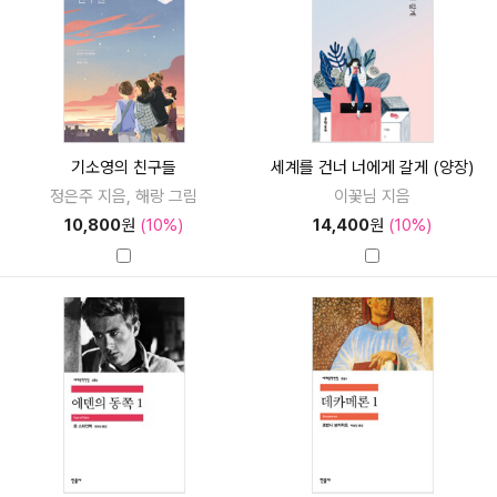
기소영의 친구들
세계를 건너 너에게 갈게 (양장)
정은주 지음, 해랑 그림
이꽃님 지음
10,800
원
(10%)
14,400
원
(10%)