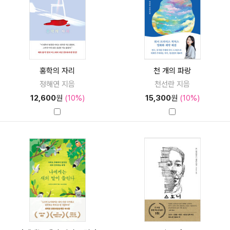
홍학의 자리
천 개의 파랑
정해연 지음
천선란 지음
12,600
원
(10%)
15,300
원
(10%)