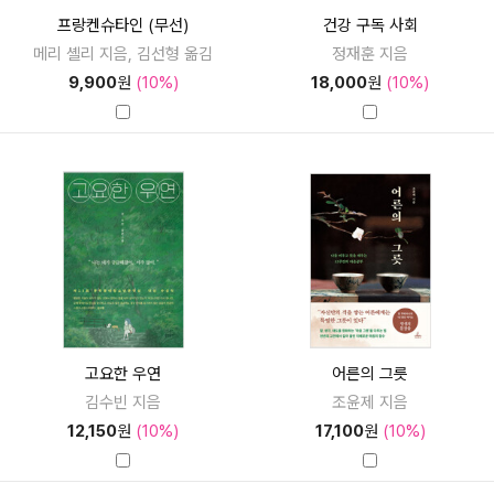
프랑켄슈타인 (무선)
건강 구독 사회
메리 셸리 지음, 김선형 옮김
정재훈 지음
9,900
원
(10%)
18,000
원
(10%)
고요한 우연
어른의 그릇
김수빈 지음
조윤제 지음
12,150
원
(10%)
17,100
원
(10%)