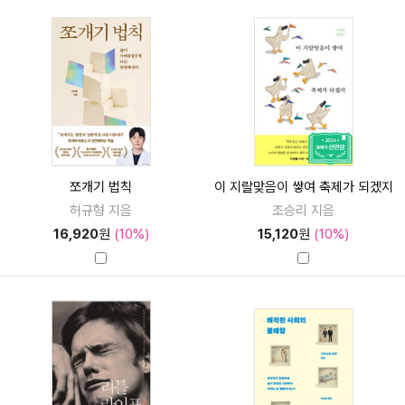
쪼개기 법칙
이 지랄맞음이 쌓여 축제가 되겠지
허규형 지음
조승리 지음
16,920
원
(10%)
15,120
원
(10%)