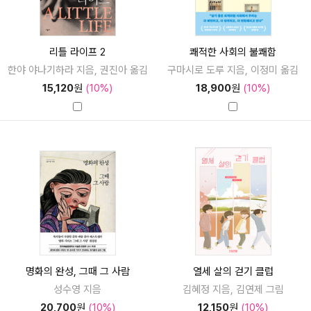
리틀 라이프 2
쾌적한 사회의 불쾌함
한야 야나기하라 지음, 권진아 옮김
구마시로 도루 지음, 이정미 옮김
15,120
원
(10%)
18,900
원
(10%)
명화의 완성, 그때 그 사람
열세 살의 걷기 클럽
성수영 지음
김혜정 지음, 김연제 그림
20,700
원
(10%)
12,150
원
(10%)