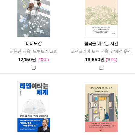
나비도감
침묵을 배우는 시간
최현진 지음, 모루토리 그림
코르넬리아 토프 지음, 장혜경 옮김
12,150
원
(10%)
16,650
원
(10%)