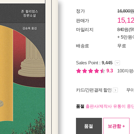
정가
16,800
15,1
판매가
마일리지
840원(5
+ 5만원
배송료
무료
Sales Point :
9,445
9.3
100자평(
카드/간편결제 할인
무이
품절
출판사/제작사 유통이 중단
품절
보관함 +