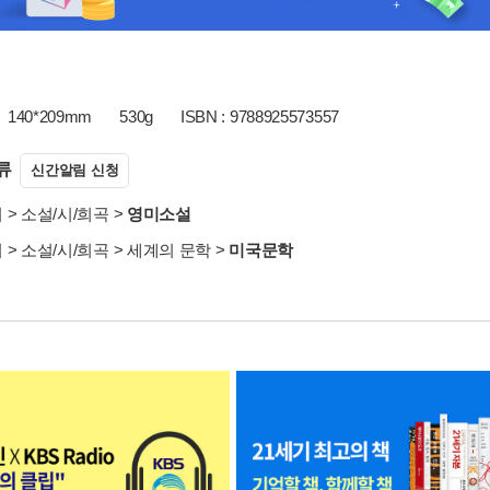
140*209mm
530g
ISBN : 9788925573557
류
신간알림 신청
서
>
소설/시/희곡
>
영미소설
서
>
소설/시/희곡
>
세계의 문학
>
미국문학