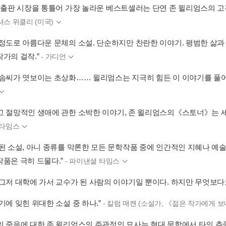
계 출판 시장을 통틀어 가장 놀라운 베스트셀러는 단연 존 윌리엄스의 
셔스 위클리 (미국)
 정도로 아름다운 문체의 소설. 단순하지만 찬란한 이야기. 평범한 삶과
작가의 걸작.”
- 가디언
 솜씨가 엿보이는 초상화…… 윌리엄스는 지극히 힘든 이 이야기를 풀어
고 절망적인 생애에 관한 소박한 이야기, 존 윌리엄스의《스토너》는 세
 타임스
 된 소설, 아니 종류를 막론한 모든 문학작품 중에 인간적인 지혜나 
작품은 극히 드물다.”
- 파이낸셜 타임스
 그저 대학에 가서 교수가 된 사람의 이야기일 뿐이다. 하지만 무엇보다
기에 잊힌 위대한 소설 중 하나.”
- 칼럼 매캔 (소설가, 《젊은 작가에게 
의 죽음에 대한 존 윌리엄스의 주관적인 묘사는 현대 문학에서 타의 추