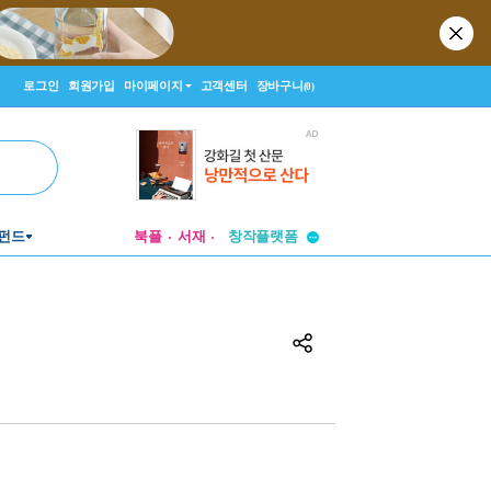
로그인
회원가입
마이페이지
고객센터
장바구니
(0)
투비컨티뉴드
펀드
북플
서재
창작플랫폼
투비컨티뉴드