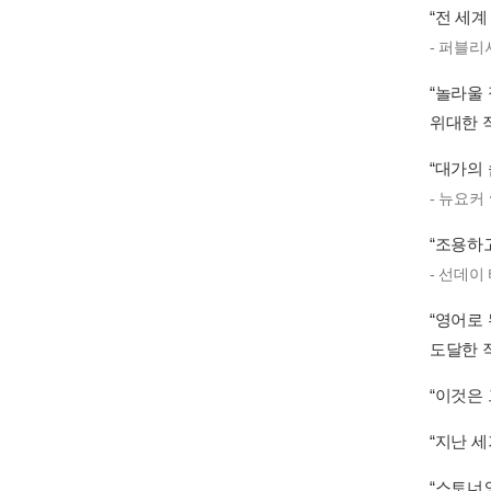
“전 세
- 퍼블리
“놀라울
위대한 
“대가의
- 뉴요커
“조용하
- 선데이
“영어로
도달한 
“이것은
“지난 세
“스토너