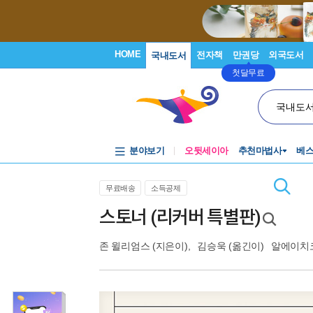
HOME
전자책
만권당
외국도서
국내도서
첫달무료
국내도
분야보기
오뒷세이아
추천마법사
베
무료배송
소득공제
스토너 (리커버 특별판)
존 윌리엄스
(지은이),
김승욱
(옮긴이)
알에이치코