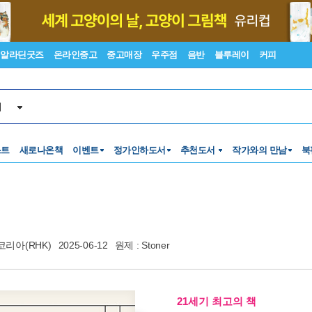
알라딘굿즈
온라인중고
중고매장
우주점
음반
블루레이
커피
서
스트
새로나온책
이벤트
정가인하도서
추천도서
작가와의 만남
북
리아(RHK)
2025-06-12
원제 : Stoner
21세기 최고의 책