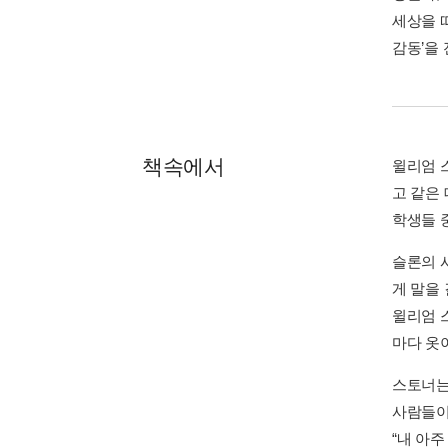
세상을 떠
감동’을
책속에서
윌리엄 스
고 같은
학생들 
슬론의 
게 말을 
윌리엄 
마다 옷이
스토너는
사람들이
“내 아