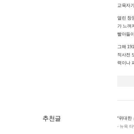
교육자가 
열린 창
가 느껴
빨아들이
그해 1
적사전 
력이나 
추천글
“위대한
- 뉴욕 