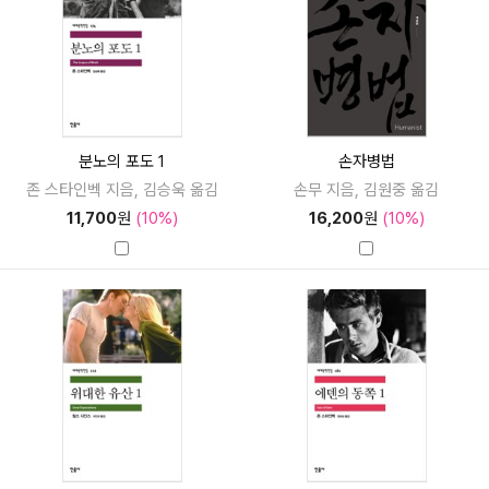
분노의 포도 1
손자병법
존 스타인벡 지음, 김승욱 옮김
손무 지음, 김원중 옮김
11,700
원
(10%)
16,200
원
(10%)