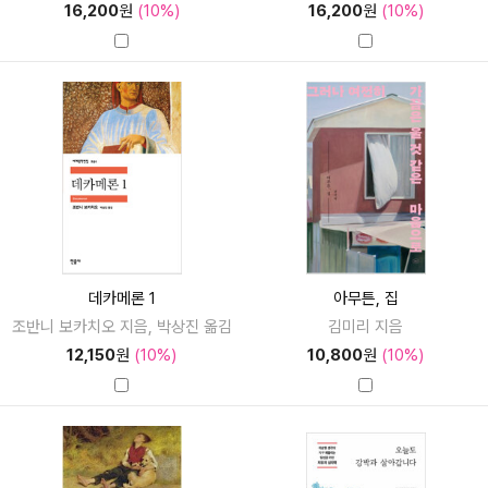
16,200
원
(10%)
16,200
원
(10%)
데카메론 1
아무튼, 집
조반니 보카치오 지음, 박상진 옮김
김미리 지음
12,150
원
(10%)
10,800
원
(10%)