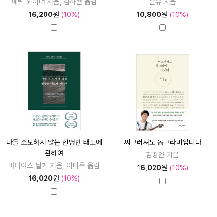
에릭 와이너 지음, 김하현 옮김
은유 지음
16,200
원
(10%)
10,800
원
(10%)
나를 소모하지 않는 현명한 태도에
찌그러져도 동그라미입니다
관하여
김창완 지음
마티아스 뇔케 지음, 이미옥 옮김
16,020
원
(10%)
16,020
원
(10%)