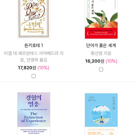
돈키호테 1
단어가 품은 세계
미겔 데 세르반테스 사아베드라 지
황선엽 지음
음, 안영옥 옮김
16,200
원
(10%)
17,820
원
(10%)