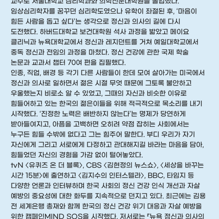
교수로 서울대학교 심리학과와 의학전문대학원을 졸업했다.
임상심리학자를 꿈꾸던 심리학도였으나 유학이 좌절된 후, ‘마음이
힘든 사람을 돕고 싶다’는 생각으로 정신과 의사의 길에 다시
도전했다. 하버드대학교 보건대학원 석사 과정을 밟았고 메이요
클리닉과 뉴욕대학교에서 정신과 레지던트를 거쳐 예일대학교에서
중독 정신과 전임의 과정을 마쳤다. 정신 건강에 관한 국제 학술
논문과 교과서 챕터 70여 편을 집필했다.
인종, 직업, 배경 등 각기 다른 사람들이 한데 모여 살아가는 미국에서
정신과 의사로 일하면서 젊은 시절 무엇 때문에 그토록 불안하고
우울했는지 비로소 알 수 있었고, 그때의 자신과 비슷한 이유로
힘들어하고 있는 한국의 젊은이들을 위해 적극적으로 목소리를 내기
시작했다. ‘진정한 노력은 배반하지 않는다’는 명제가 당연하게
받아들여지고, 아픔을 고백하면 오히려 약점 잡히는 사회에서는
누구든 힘들 수밖에 없다고 그는 힘주어 말한다. 부디 우리가 자기
자신에게 그리고 서로에게 다정하고 관대해지길 바라는 마음을 담아,
힘들었던 자신의 경험을 가감 없이 털어놓았다.
tvN 〈유퀴즈 온 더 블록〉, CBS 〈김현정의 뉴스쇼〉, 〈세상을 바꾸는
시간 15분〉에 출연하고 〈김지수의 인터스텔라〉, BBC, 타임지 등
다양한 언론과 인터뷰하며 한국 사회의 정신 건강 인식 개선과 자살
예방의 중요성에 대한 화두를 지속적으로 던지고 있다. 최근에는 김용
전 세계은행 총재와 함께 한국의 정신 건강 위기 대응과 자살 예방을
위한 캠페인MIND SOS을 시작했다. 저서로는 『뉴욕 정신과 의사의