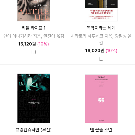
리틀 라이프 1
독학이라는 세계
한야 야나기하라 지음, 권진아 옮김
시라토리 하루히코 지음, 양필성 옮
김
15,120
원
(10%)
16,020
원
(10%)
프랑켄슈타인 (무선)
맨 끝줄 소년