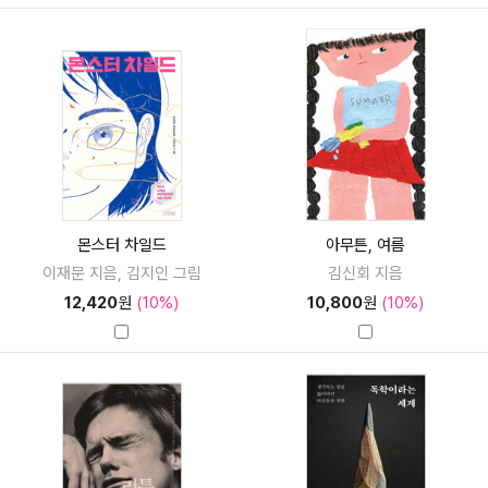
몬스터 차일드
아무튼, 여름
이재문 지음, 김지인 그림
김신회 지음
12,420
원
(10%)
10,800
원
(10%)