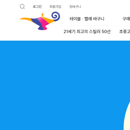
로그인
회원가입
장바구니
검색 열기
알라딘
테이블 · 빨래 바구니
구매
21세기 최고의 스릴러 50선
초중고