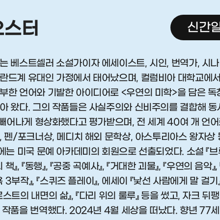
오스터
신간알
는 베스트셀러 소설가이자 에세이스트, 시인, 번역가, 시나리
란드계 유대인 가정에서 태어났으며, 컬럼비아 대학교에서
부한 언어와 기발한 아이디어로 <우연의 미학>을 담은 독
아 왔다. 그의 작품들은 사실주의와 신비주의를 결합해 동시
 빼어나게 형상화했다고 평가받으며, 전 세계 40여 개 언
, 펜/포크너상, 메디치 해외 문학상, 아스투리아스 왕자상
년에는 미국 문예 아카데미의 회원으로 선출되었다. 소설 『브
 책』, 『동행』, 『공중 곡예사』, 『거대한 괴물』, 『우연의 음악』,
욕 3부작』, 『스퀴즈 플레이』, 에세이 『낯선 사람에게 말 걸기』
스트의 내면의 삶』, 『다리 위의 룰루』 등을 썼고, 자크 뒤팽
작품을 번역했다. 2024년 4월 세상을 떠났다. 향년 77세