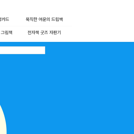
성카드
묵직한 여운의 드립백
 그림책
전자책 굿즈 자판기