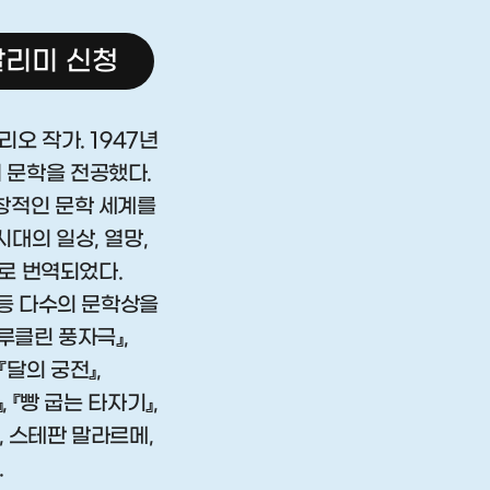
리미 신청
오 작가. 1947년
 문학을 전공했다.
창적인 문학 세계를
대의 일상, 열망,
어로 번역되었다.
 등 다수의 문학상을
루클린 풍자극』,
 『달의 궁전』,
, 『빵 굽는 타자기』,
, 스테판 말라르메,
.