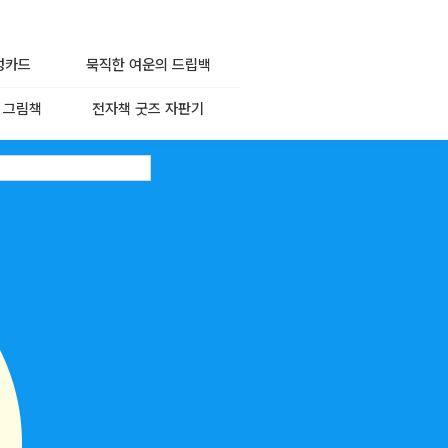
성카드
묵직한 여운의 드립백
 그림책
전자책 굿즈 자판기