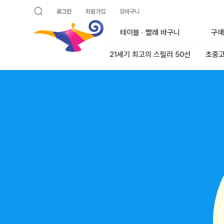
로그인
회원가입
장바구니
검색 열기
알라딘
테이블 · 빨래 바구니
구매
21세기 최고의 스릴러 50선
초중고