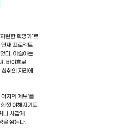
부지런한 혁명가”로
프 연재 프로젝트
되었다. 이슬아는
며, 바야흐로
는 성취의 자리에
 여자의 계보’를
고 한껏 야해지기도
거나 차갑게
정을 쌓는다.