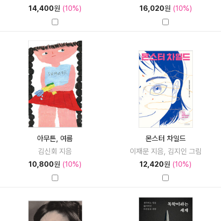
14,400
원
(10%)
16,020
원
(10%)
아무튼, 여름
몬스터 차일드
김신회 지음
이재문 지음, 김지인 그림
10,800
원
(10%)
12,420
원
(10%)