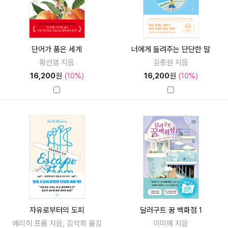
단어가 품은 세계
너에게 들려주는 단단한 말
황선엽 지음
김종원 지음
16,200
원
(10%)
16,200
원
(10%)
자유로부터의 도피
달러구트 꿈 백화점 1
에리히 프롬 지음, 김석희 옮김
이미예 지음