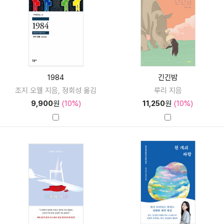
1984
긴긴밤
조지 오웰 지음, 정회성 옮김
루리 지음
9,900
원
(10%)
11,250
원
(10%)