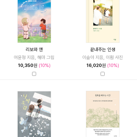
리보와 앤
끝내주는 인생
어윤정 지음, 해마 그림
이슬아 지음, 이훤 사진
10,350
원
(10%)
16,020
원
(10%)