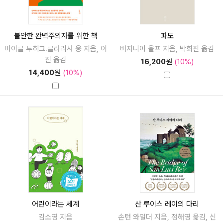
불안한 완벽주의자를 위한 책
파도
마이클 투히그.클라리사 옹 지음, 이
버지니아 울프 지음, 박희진 옮김
진 옮김
16,200
원
(10%)
14,400
원
(10%)
어린이라는 세계
산 루이스 레이의 다리
김소영 지음
손턴 와일더 지음, 정해영 옮김, 신