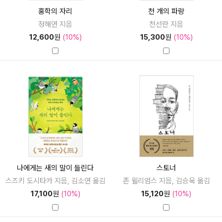
홍학의 자리
천 개의 파랑
정해연 지음
천선란 지음
12,600
원
(10%)
15,300
원
(10%)
나에게는 새의 말이 들린다
스토너
스즈키 도시타카 지음, 김소연 옮김
존 윌리엄스 지음, 김승욱 옮김
17,100
원
(10%)
15,120
원
(10%)