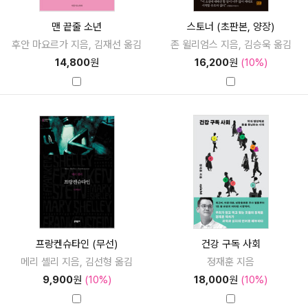
맨 끝줄 소년
스토너 (초판본, 양장)
후안 마요르가 지음, 김재선 옮김
존 윌리엄스 지음, 김승욱 옮김
14,800
원
16,200
원
(10%)
프랑켄슈타인 (무선)
건강 구독 사회
메리 셸리 지음, 김선형 옮김
정재훈 지음
9,900
원
(10%)
18,000
원
(10%)