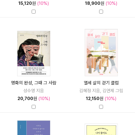
15,120
원
(10%)
18,900
원
(10%)
명화의 완성, 그때 그 사람
열세 살의 걷기 클럽
성수영 지음
김혜정 지음, 김연제 그림
20,700
원
(10%)
12,150
원
(10%)