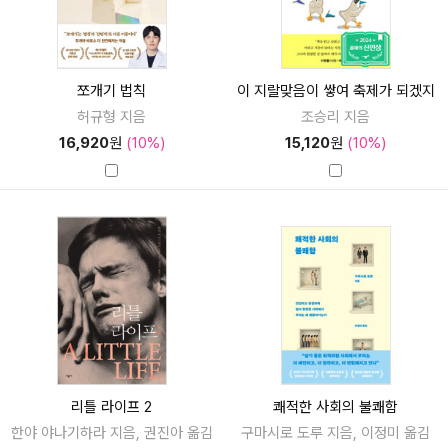
쪼개기 법칙
이 지랄맞음이 쌓여 축제가 되겠지
허규형 지음
조승리 지음
16,920
원
(10%)
15,120
원
(10%)
리틀 라이프 2
쾌적한 사회의 불쾌함
한야 야나기하라 지음, 권진아 옮김
구마시로 도루 지음, 이정미 옮김