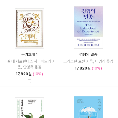
돈키호테 1
경험의 멸종
미겔 데 세르반테스 사아베드라 지
크리스틴 로젠 지음, 이영래 옮김
음, 안영옥 옮김
17,820
원
(10%)
17,820
원
(10%)