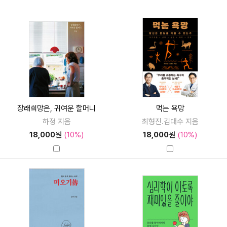
장래희망은, 귀여운 할머니
먹는 욕망
하정 지음
최형진.김대수 지음
18,000
원
(10%)
18,000
원
(10%)