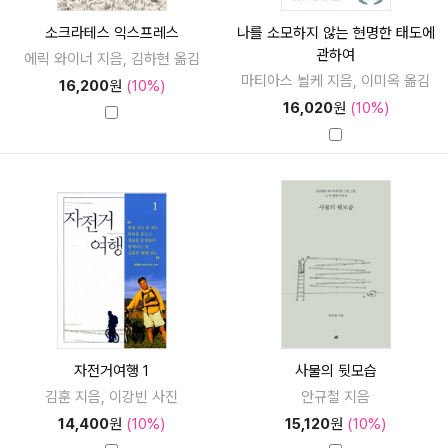
소크라테스 익스프레스
나를 소모하지 않는 현명한 태도에
관하여
에릭 와이너 지음, 김하현 옮김
마티아스 뇔케 지음, 이미옥 옮김
16,200
원
(10%)
16,020
원
(10%)
자전거여행 1
사물의 뒷모습
김훈 지음, 이강빈 사진
안규철 지음
14,400
원
(10%)
15,120
원
(10%)