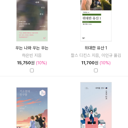
우는 나와 우는 우는
위대한 유산 1
하은빈 지음
찰스 디킨스 지음, 이인규 옮김
15,750
원
(10%)
11,700
원
(10%)