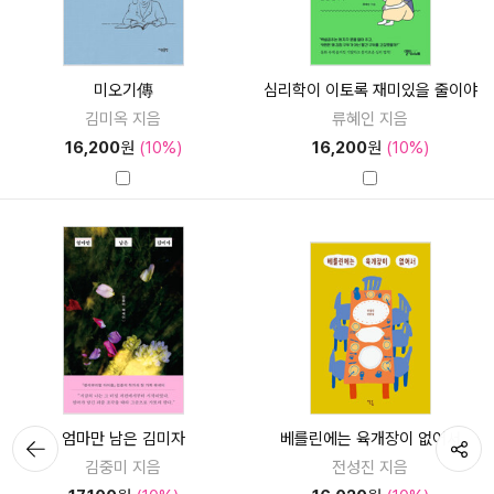
미오기傳
심리학이 이토록 재미있을 줄이야
김미옥 지음
류혜인 지음
16,200
원
(10%)
16,200
원
(10%)
엄마만 남은 김미자
베를린에는 육개장이 없어서
뒤로가
공유하기
기
김중미 지음
전성진 지음