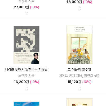
김산해 지음
18,000
원
(10%)
27,000
원
(10%)
나라를 위해서 일한다는 거짓말
그 겨울의 일주일
노한동 지음
메이브 빈치 지음, 정연희 옮김
16,200
원
(10%)
15,120
원
(10%)