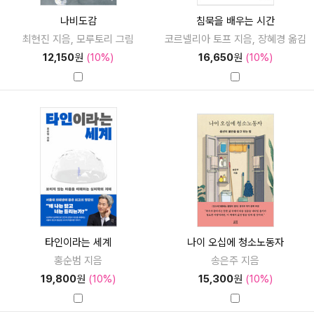
나비도감
침묵을 배우는 시간
최현진 지음, 모루토리 그림
코르넬리아 토프 지음, 장혜경 옮김
12,150
원
(10%)
16,650
원
(10%)
타인이라는 세계
나이 오십에 청소노동자
홍순범 지음
송은주 지음
19,800
원
(10%)
15,300
원
(10%)