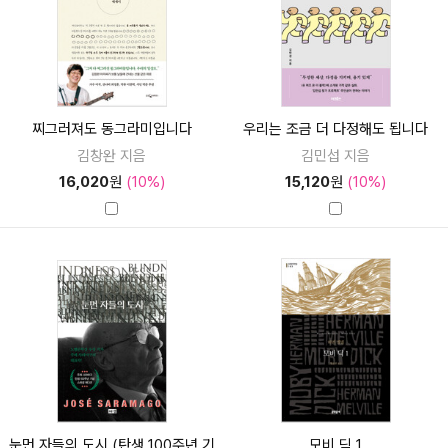
찌그러져도 동그라미입니다
우리는 조금 더 다정해도 됩니다
김창완 지음
김민섭 지음
16,020
원
(10%)
15,120
원
(10%)
눈먼 자들의 도시 (탄생 100주년 기
모비 딕 1