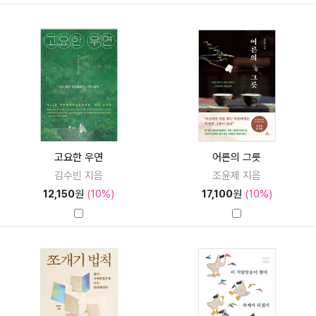
고요한 우연
어른의 그릇
김수빈 지음
조윤제 지음
12,150
원
(10%)
17,100
원
(10%)