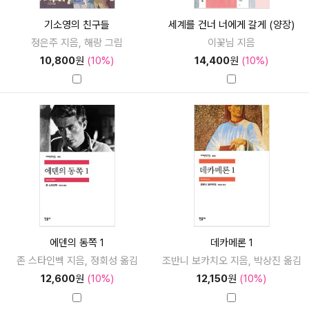
기소영의 친구들
세계를 건너 너에게 갈게 (양장)
정은주 지음, 해랑 그림
이꽃님 지음
10,800
원
(10%)
14,400
원
(10%)
에덴의 동쪽 1
데카메론 1
존 스타인벡 지음, 정회성 옮김
조반니 보카치오 지음, 박상진 옮김
12,600
원
(10%)
12,150
원
(10%)