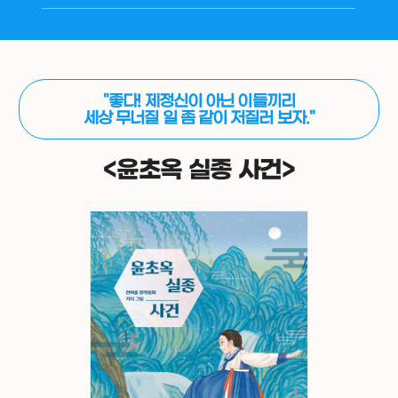
"좋다! 제정신이 아닌 이들끼리
세상 무너질 일 좀 같이 저질러 보자."
<윤초옥 실종 사건>