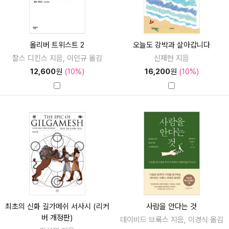
올리버 트위스트 2
오늘도 강박과 살아갑니다
찰스 디킨스 지음, 이인규 옮김
신재현 지음
12,600
원
(10%)
16,200
원
(10%)
최초의 신화 길가메쉬 서사시 (리커
사람을 안다는 것
버 개정판)
데이비드 브룩스 지음, 이경식 옮김