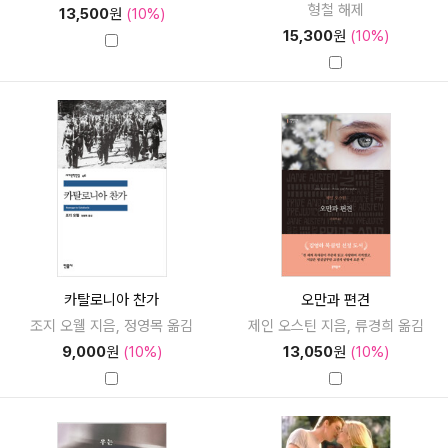
형철 해제
13,500
원
(10%)
15,300
원
(10%)
카탈로니아 찬가
오만과 편견
조지 오웰 지음, 정영목 옮김
제인 오스틴 지음, 류경희 옮김
9,000
원
(10%)
13,050
원
(10%)