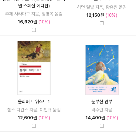
념 스페셜 에디션)
허먼 멜빌 지음, 황유원 옮김
주제 사라마구 지음, 정영목 옮김
12,150
원
(10%)
16,920
원
(10%)
올리버 트위스트 1
눈부신 안부
찰스 디킨스 지음, 이인규 옮김
백수린 지음
12,600
원
(10%)
14,400
원
(10%)