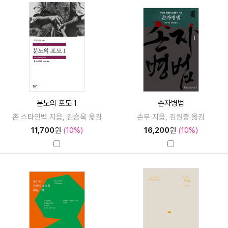
분노의 포도 1
손자병법
존 스타인벡 지음, 김승욱 옮김
손무 지음, 김원중 옮김
11,700
원
(10%)
16,200
원
(10%)