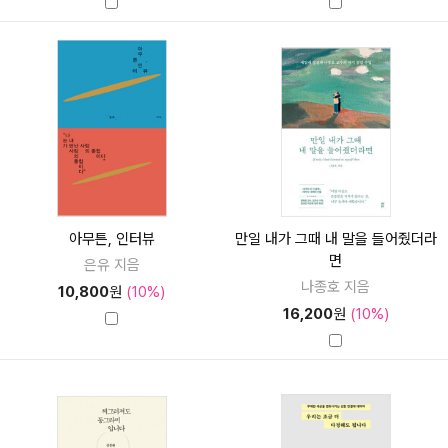
아무튼, 인터뷰
만일 내가 그때 내 말을 들어줬더라
면
은유 지음
나종호 지음
10,800
원
(10%)
16,200
원
(10%)