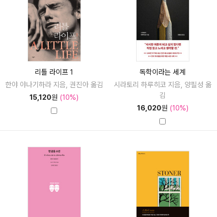
리틀 라이프 1
독학이라는 세계
한야 야나기하라 지음, 권진아 옮김
시라토리 하루히코 지음, 양필성 옮
김
15,120
원
(10%)
16,020
원
(10%)