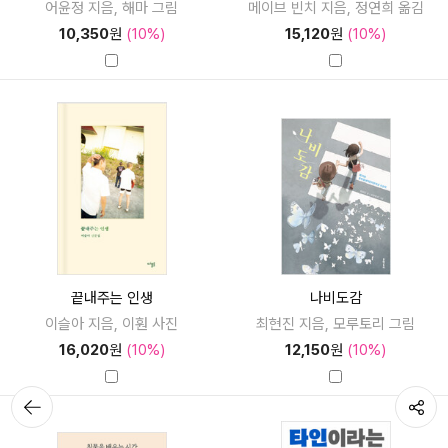
어윤정 지음, 해마 그림
메이브 빈치 지음, 정연희 옮김
10,350
원
(10%)
15,120
원
(10%)
끝내주는 인생
나비도감
이슬아 지음, 이훤 사진
최현진 지음, 모루토리 그림
16,020
원
(10%)
12,150
원
(10%)
뒤로가
공유하기
기