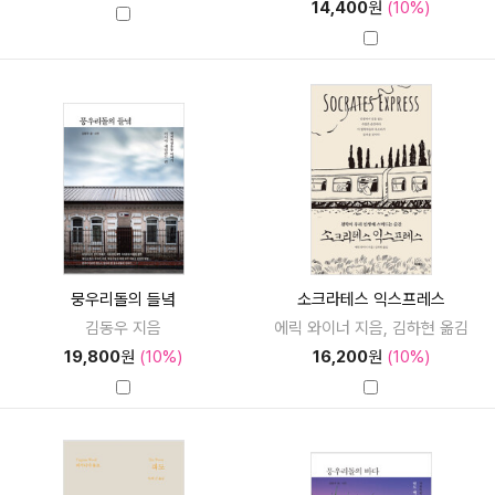
14,400
원
(10%)
뭉우리돌의 들녘
소크라테스 익스프레스
김동우 지음
에릭 와이너 지음, 김하현 옮김
19,800
원
(10%)
16,200
원
(10%)