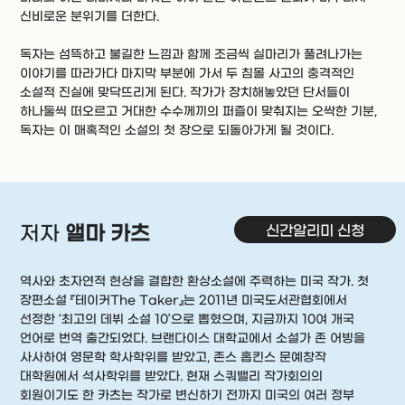
신비로운 분위기를 더한다.
독자는 섬뜩하고 불길한 느낌과 함께 조금씩 실마리가 풀려나가는
이야기를 따라가다 마지막 부분에 가서 두 침몰 사고의 충격적인
소설적 진실에 맞닥뜨리게 된다. 작가가 장치해놓았던 단서들이
하나둘씩 떠오르고 거대한 수수께끼의 퍼즐이 맞춰지는 오싹한 기분,
독자는 이 매혹적인 소설의 첫 장으로 되돌아가게 될 것이다.
신간알리미 신청
저자
앨마 카츠
역사와 초자연적 현상을 결합한 환상소설에 주력하는 미국 작가. 첫
장편소설 『테이커The Taker』는 2011년 미국도서관협회에서
선정한 ‘최고의 데뷔 소설 10’으로 뽑혔으며, 지금까지 10여 개국
언어로 번역 출간되었다. 브랜다이스 대학교에서 소설가 존 어빙을
사사하여 영문학 학사학위를 받았고, 존스 홉킨스 문예창작
대학원에서 석사학위를 받았다. 현재 스쿼밸리 작가회의의
회원이기도 한 카츠는 작가로 변신하기 전까지 미국의 여러 정부