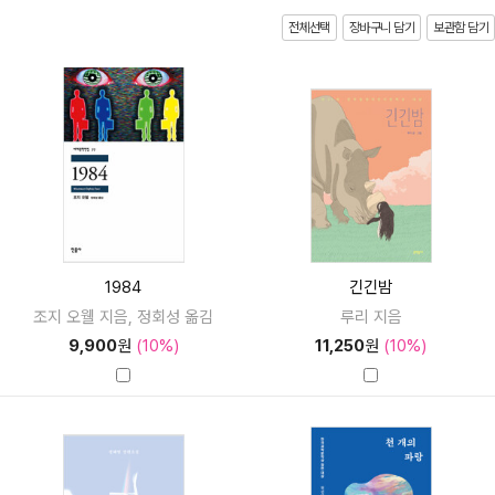
전체선택
장바구니 담기
보관함 담기
1984
긴긴밤
조지 오웰 지음, 정회성 옮김
루리 지음
9,900
원
(10%)
11,250
원
(10%)