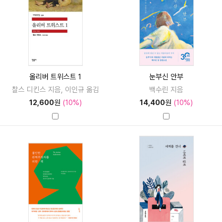
올리버 트위스트 1
눈부신 안부
찰스 디킨스 지음, 이인규 옮김
백수린 지음
12,600
원
(10%)
14,400
원
(10%)