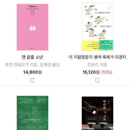
맨 끝줄 소년
이 지랄맞음이 쌓여 축제가 되겠지
후안 마요르가 지음, 김재선 옮김
조승리 지음
14,800
원
15,120
원
(10%)