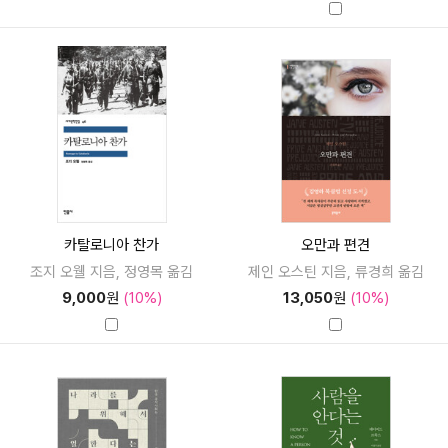
카탈로니아 찬가
오만과 편견
조지 오웰 지음, 정영목 옮김
제인 오스틴 지음, 류경희 옮김
9,000
원
(10%)
13,050
원
(10%)