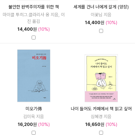
불안한 완벽주의자를 위한 책
세계를 건너 너에게 갈게 (양장)
마이클 투히그.클라리사 옹 지음, 이
이꽃님 지음
진 옮김
14,400
원
(10%)
14,400
원
(10%)
미오기傳
나이 들어도 카페에서 책 읽고 싶어
김미옥 지음
심혜경 지음
16,200
원
(10%)
16,650
원
(10%)