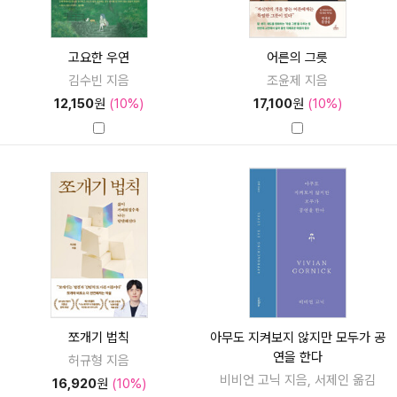
고요한 우연
어른의 그릇
김수빈 지음
조윤제 지음
12,150
원
(10%)
17,100
원
(10%)
쪼개기 법칙
아무도 지켜보지 않지만 모두가 공
연을 한다
허규형 지음
비비언 고닉 지음, 서제인 옮김
16,920
원
(10%)