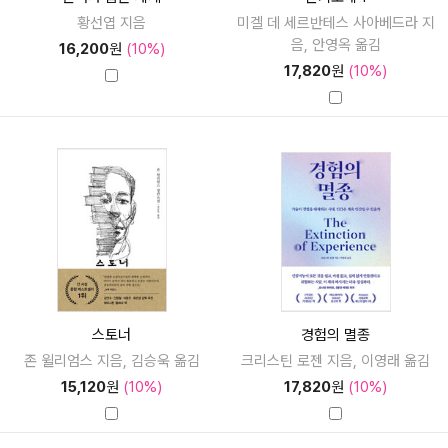
황선엽 지음
미겔 데 세르반테스 사아베드라 지
음, 안영옥 옮김
16,200
원
(10%)
17,820
원
(10%)
스토너
경험의 멸종
존 윌리엄스 지음, 김승욱 옮김
크리스틴 로젠 지음, 이영래 옮김
15,120
원
(10%)
17,820
원
(10%)