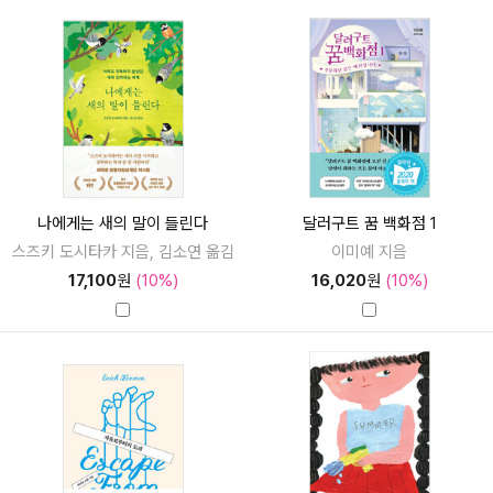
나에게는 새의 말이 들린다
달러구트 꿈 백화점 1
스즈키 도시타카 지음, 김소연 옮김
이미예 지음
17,100
원
(10%)
16,020
원
(10%)