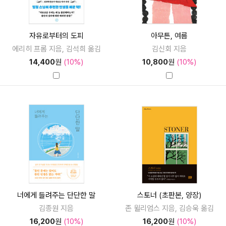
자유로부터의 도피
아무튼, 여름
에리히 프롬 지음, 김석희 옮김
김신회 지음
14,400
원
(10%)
10,800
원
(10%)
너에게 들려주는 단단한 말
스토너 (초판본, 양장)
김종원 지음
존 윌리엄스 지음, 김승욱 옮김
16,200
원
(10%)
16,200
원
(10%)