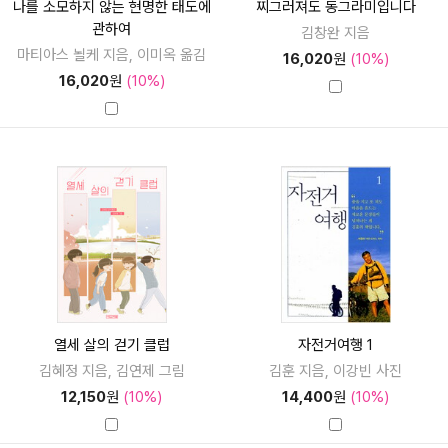
나를 소모하지 않는 현명한 태도에
찌그러져도 동그라미입니다
관하여
김창완 지음
마티아스 뇔케 지음, 이미옥 옮김
16,020
원
(10%)
16,020
원
(10%)
열세 살의 걷기 클럽
자전거여행 1
김혜정 지음, 김연제 그림
김훈 지음, 이강빈 사진
12,150
원
(10%)
14,400
원
(10%)