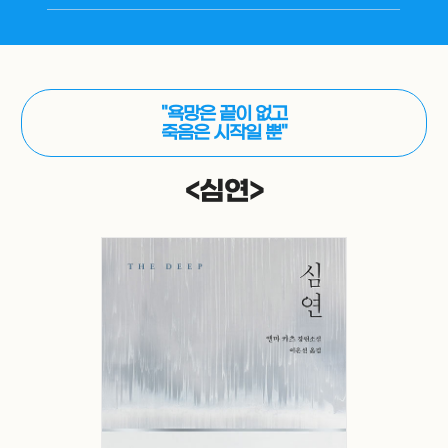
"욕망은 끝이 없고
죽음은 시작일 뿐"
<심연>