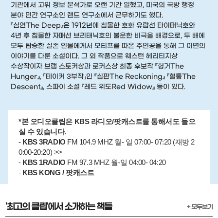
기관에서 고위 정보 분석가로 오랜 기간 일했고, 미국의 국방 행정
분야 민간 연구소인 랜드 연구소에서 근무하기도 했다.
『심연The Deep』은 1912년에 침몰한 호화 유람선 타이태닉호와
4년 후 침몰한 자매선 브리태닉호의 불운한 비극을 배경으로, 두 배에
모두 탑승한 실존 인물에게서 모티프를 따온 주인공을 통해 그 이면의
이야기를 다룬 소설이다. 그 외 작품으로 웨스턴 헤리티지상
수상작이자 브램 스토커상과 로커스상 최종 후보작 『헝거The
Hunger』, 「테이커 3부작」인 『심판The Reckoning』 『혈통The
Descent』, 스파이 소설 『레드 위도Red Widow』 등이 있다.
*본 오디오클립은 KBS 라디오/팟캐스트를 통해서도 들으
실 수 있습니다.
-
KBS 3RADIO
FM 104.9 MHZ 월- 일 07:00- 07:20 (재방 2
0:00-20:20) >>
-
KBS 1RADIO
FM 97.3 MHZ 월-일 04:00- 04:20
-
KBS KONG / 팟캐스트
'최고의 클립'에서 소개하는 책들
+ 모두보기