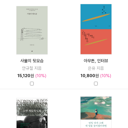
사물의 뒷모습
아무튼, 인터뷰
안규철 지음
은유 지음
15,120
원
(10%)
10,800
원
(10%)