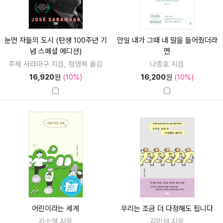
눈먼 자들의 도시 (탄생 100주년 기
만일 내가 그때 내 말을 들어줬더라
념 스페셜 에디션)
면
주제 사라마구 지음, 정영목 옮김
나종호 지음
16,920
원
(10%)
16,200
원
(10%)
어린이라는 세계
우리는 조금 더 다정해도 됩니다
김소영 지음
김민섭 지음