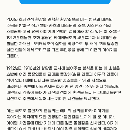
역사와 초자연적 현상을 결합한 환상소설로 미국 평단과 대중의
주목을 받아온 작가 앨마 카츠의 미스터리 소설. 서스펜스 심리
스릴러와 고딕 유령 이야기의 완벽한 결합이라 할 수 있는 이 소설은
1912년 침몰한 호화 유람선 타이태닉호와 4년 후 1차 세계대전 중
침몰한 자매선 브리태닉호의 실화를 바탕으로, 두 배에 모두 탑승한
실존 인물에게서 모티프를 따온 주인공을 통해 그 이면의 이야기를
다룬다.
1912년과 1916년의 상황을 교차해 보여주는 형식을 띠는 이 소설은
초반에 여러 등장인물이 교대로 등장해(실존 인물과 허구적 인물이
섞여 있다) 배에 나타나는 불길한 징조들을 각자의 시점으로
바라본다. 중반에 이르면서는 화자 중 한 명인 주인공 애니 헤블리의
내면으로 깊숙이 들어가 자신의 정체에 혼란을 느끼는 그녀의 불안한
시선으로 주변에서 일어나는 기이한 사건들을 묘사한다.
이는 극도로 불안하게 흔들리는 애니의 심리를 따라 이야기를
쫓아가는 독자에게 묘한 긴장감과 불안감을 느끼게 할 뿐 아니라,
이어질 사건들에 대한 기대에 따른 깊은 몰입감을 선사한다. 여기에
바다의 여신 더바사나 바꿔친 아이 같은 아일랜드 설화가 버무려져