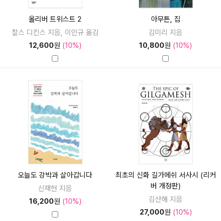
올리버 트위스트 2
아무튼, 집
찰스 디킨스 지음, 이인규 옮김
김미리 지음
12,600
원
(10%)
10,800
원
(10%)
오늘도 강박과 살아갑니다
최초의 신화 길가메쉬 서사시 (리커
버 개정판)
신재현 지음
김산해 지음
16,200
원
(10%)
27,000
원
(10%)