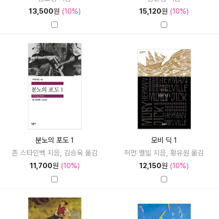
13,500
원
(10%)
15,120
원
(10%)
분노의 포도 1
모비 딕 1
존 스타인벡 지음, 김승욱 옮김
허먼 멜빌 지음, 황유원 옮김
11,700
원
(10%)
12,150
원
(10%)