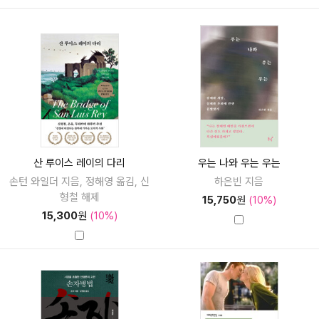
산 루이스 레이의 다리
우는 나와 우는 우는
손턴 와일더 지음, 정해영 옮김, 신
하은빈 지음
형철 해제
15,750
원
(10%)
15,300
원
(10%)