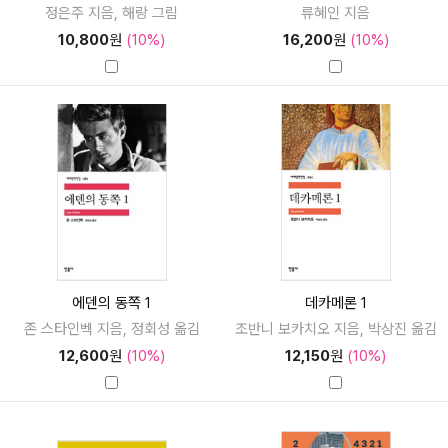
정은주 지음, 해랑 그림
류혜인 지음
10,800
원
(10%)
16,200
원
(10%)
에덴의 동쪽 1
데카메론 1
존 스타인벡 지음, 정회성 옮김
조반니 보카치오 지음, 박상진 옮김
12,600
원
(10%)
12,150
원
(10%)