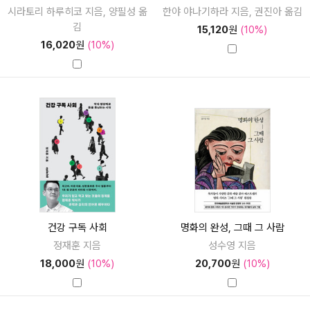
시라토리 하루히코 지음, 양필성 옮
한야 야나기하라 지음, 권진아 옮김
김
15,120
원
(10%)
16,020
원
(10%)
건강 구독 사회
명화의 완성, 그때 그 사람
정재훈 지음
성수영 지음
18,000
원
(10%)
20,700
원
(10%)