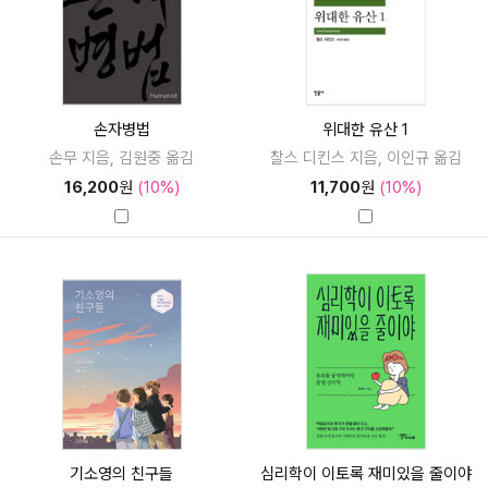
손자병법
위대한 유산 1
손무 지음, 김원중 옮김
찰스 디킨스 지음, 이인규 옮김
16,200
원
(10%)
11,700
원
(10%)
기소영의 친구들
심리학이 이토록 재미있을 줄이야