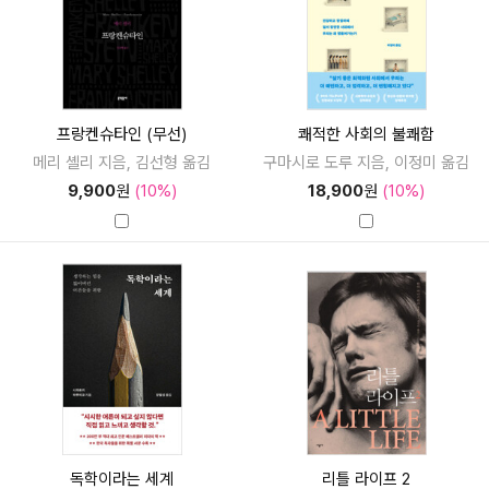
프랑켄슈타인 (무선)
쾌적한 사회의 불쾌함
메리 셸리 지음, 김선형 옮김
구마시로 도루 지음, 이정미 옮김
9,900
원
(10%)
18,900
원
(10%)
독학이라는 세계
리틀 라이프 2