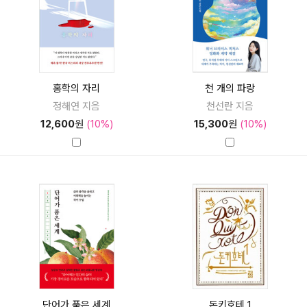
홍학의 자리
천 개의 파랑
정해연 지음
천선란 지음
12,600
원
(10%)
15,300
원
(10%)
단어가 품은 세계
돈키호테 1