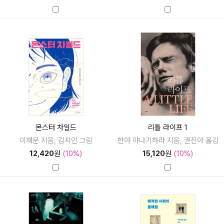
몬스터 차일드
리틀 라이프 1
이재문 지음, 김지인 그림
한야 야나기하라 지음, 권진아 옮김
12,420
원
(10%)
15,120
원
(10%)