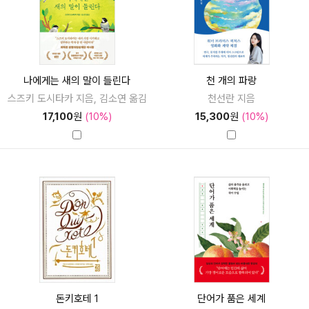
나에게는 새의 말이 들린다
천 개의 파랑
스즈키 도시타카 지음, 김소연 옮김
천선란 지음
17,100
원
(10%)
15,300
원
(10%)
돈키호테 1
단어가 품은 세계