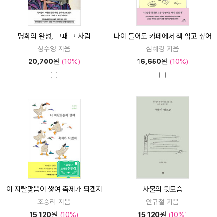
명화의 완성, 그때 그 사람
나이 들어도 카페에서 책 읽고 싶어
성수영 지음
심혜경 지음
20,700
원
(10%)
16,650
원
(10%)
이 지랄맞음이 쌓여 축제가 되겠지
사물의 뒷모습
조승리 지음
안규철 지음
15,120
원
(10%)
15,120
원
(10%)