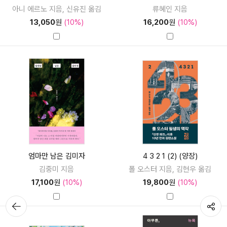
아니 에르노 지음, 신유진 옮김
류혜인 지음
13,050
원
(10%)
16,200
원
(10%)
엄마만 남은 김미자
4 3 2 1 (2) (양장)
김중미 지음
폴 오스터 지음, 김현우 옮김
17,100
원
(10%)
19,800
원
(10%)
뒤로가
공유하기
기