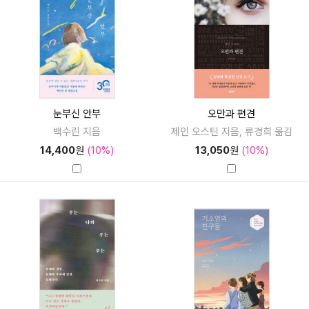
눈부신 안부
오만과 편견
백수린 지음
제인 오스틴 지음, 류경희 옮김
14,400
원
(10%)
13,050
원
(10%)