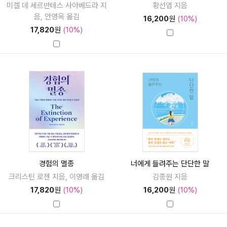
미겔 데 세르반테스 사아베드라 지
황선엽 지음
음, 안영옥 옮김
16,200
원
(10%)
17,820
원
(10%)
경험의 멸종
너에게 들려주는 단단한 말
크리스틴 로젠 지음, 이영래 옮김
김종원 지음
17,820
원
(10%)
16,200
원
(10%)