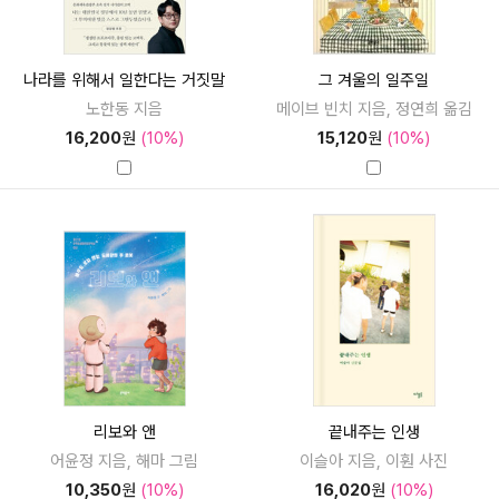
나라를 위해서 일한다는 거짓말
그 겨울의 일주일
노한동 지음
메이브 빈치 지음, 정연희 옮김
16,200
원
(10%)
15,120
원
(10%)
리보와 앤
끝내주는 인생
어윤정 지음, 해마 그림
이슬아 지음, 이훤 사진
10,350
원
(10%)
16,020
원
(10%)