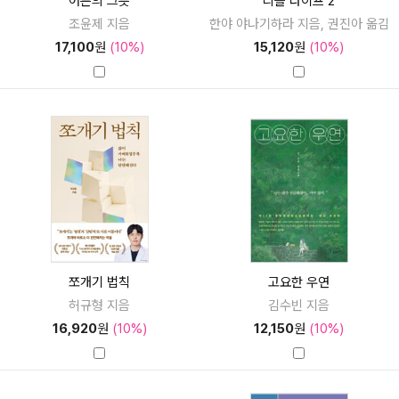
어른의 그릇
리틀 라이프 2
조윤제 지음
한야 야나기하라 지음, 권진아 옮김
17,100
원
(10%)
15,120
원
(10%)
쪼개기 법칙
고요한 우연
허규형 지음
김수빈 지음
16,920
원
(10%)
12,150
원
(10%)