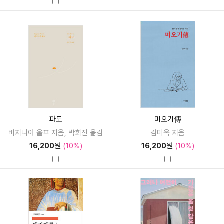
파도
미오기傳
버지니아 울프 지음, 박희진 옮김
김미옥 지음
16,200
원
(10%)
16,200
원
(10%)