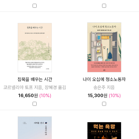
침묵을 배우는 시간
나이 오십에 청소노동자
코르넬리아 토프 지음, 장혜경 옮김
송은주 지음
16,650
원
(10%)
15,300
원
(10%)