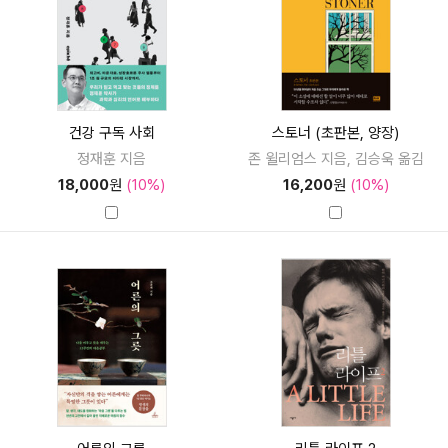
건강 구독 사회
스토너 (초판본, 양장)
정재훈 지음
존 윌리엄스 지음, 김승욱 옮김
18,000
원
(10%)
16,200
원
(10%)