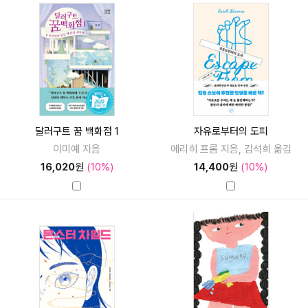
달러구트 꿈 백화점 1
자유로부터의 도피
이미예 지음
에리히 프롬 지음, 김석희 옮김
16,020
원
(10%)
14,400
원
(10%)