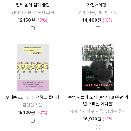
열세 살의 걷기 클럽
자전거여행 1
김혜정 지음, 김연제 그림
김훈 지음, 이강빈 사진
12,150
원
(10%)
14,400
원
(10%)
우리는 조금 더 다정해도 됩니다
눈먼 자들의 도시 (탄생 100주년 기
념 스페셜 에디션)
김민섭 지음
주제 사라마구 지음, 정영목 옮김
15,120
원
(10%)
16,920
원
(10%)