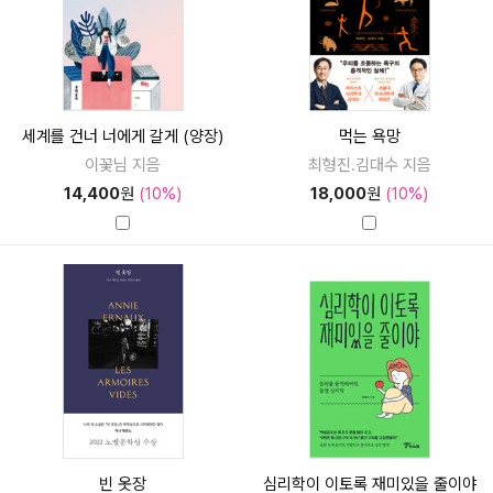
세계를 건너 너에게 갈게 (양장)
먹는 욕망
이꽃님 지음
최형진.김대수 지음
14,400
원
(10%)
18,000
원
(10%)
빈 옷장
심리학이 이토록 재미있을 줄이야