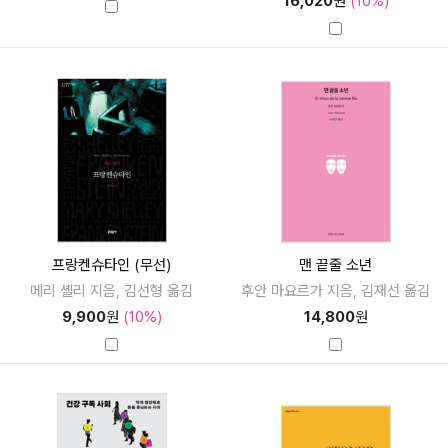
16,020
원
(10%)
프랑켄슈타인 (무선)
맨 끝줄 소년
메리 셸리 지음, 김선형 옮김
후안 마요르가 지음, 김재선 옮김
9,900
원
(10%)
14,800
원