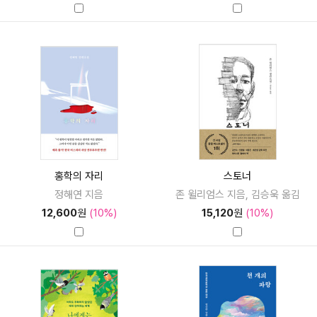
홍학의 자리
스토너
정해연 지음
존 윌리엄스 지음, 김승욱 옮김
12,600
원
(10%)
15,120
원
(10%)