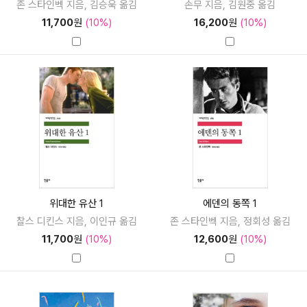
존 스타인벡 지음, 김승욱 옮김
손무 지음, 김원중 옮김
11,700
원
(10%)
16,200
원
(10%)
위대한 유산 1
에덴의 동쪽 1
찰스 디킨스 지음, 이인규 옮김
존 스타인벡 지음, 정회성 옮김
11,700
원
(10%)
12,600
원
(10%)