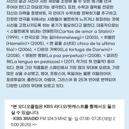
자신의 삶과 자신이 사는 세상을 조명해 볼 수 있는 뭔가를 던져
주어야 한다고 마요르가는 생각한다. 또한, 수학과 철학을 전공한
자신의 이력을 증명하듯, 극 언어가 수학처럼 정확하기를 추구하고,
진정한 연극을 위해서는 사람들이 불편하게 느끼거나 회피하는 것에
시선을 고정시키도록 하는 용기가 필요하다고 말한다. 대표작으로는
＜스탈린에게 보내는 연애편지(Cartas de amor a Stalin)＞
(1999), ＜천국으로 가는 길(Himmelweg)＞(2003), ＜하멜린
(Hamelin)＞(2005), ＜맨 끝줄 소년(El chico de la ultima
fila)＞(2006), ＜다윈의 거북이(La tortuga de Darwin)＞
(2008), ＜영원한 평화(La paz perpetua)＞(2008), ＜갈라진
혀(La lengua en pedazos)＞(2011, 작가의 첫 연출작) 등이
있다. 현재 그의 작품들은 스페인에서 가장 많이 무대에 오르며, 가장
많은 상을 수상했고, 영어, 프랑스어, 독일어는 물론 이탈리아어,
포르투갈어, 폴란드어, 아랍어, 그리스어 등 25개 언어로 번역되어
다양한 나라의 무대에 오르고 있다.
*본 오디오클립은 KBS 라디오/팟캐스트를 통해서도 들으
실 수 있습니다.
-
KBS 3RADIO
FM 104.9 MHZ 월- 일 07:00- 07:20 (재방 2
0:00-20:20) >>