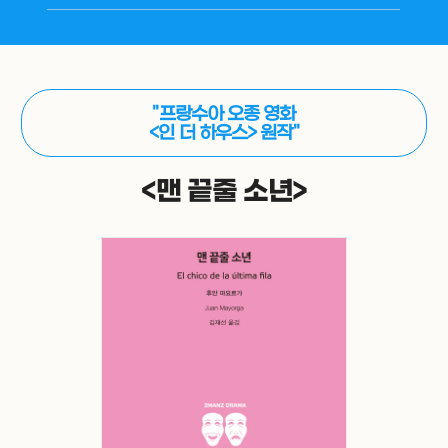
"프랑수아 오종 영화
<인 더 하우스> 원작"
<맨 끝줄 소년>