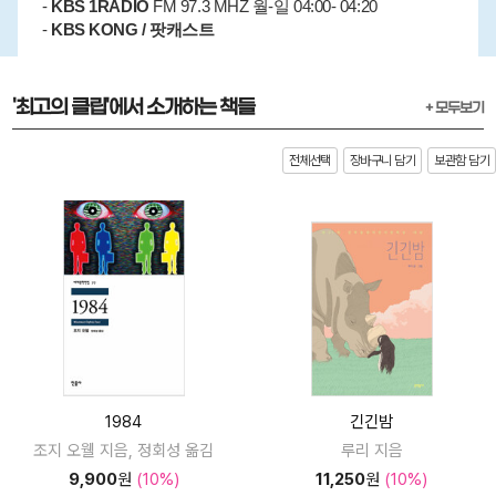
-
KBS 1RADIO
FM 97.3 MHZ 월-일 04:00- 04:20
-
KBS KONG / 팟캐스트
'최고의 클립'에서 소개하는 책들
+ 모두보기
전체선택
장바구니 담기
보관함 담기
1984
긴긴밤
조지 오웰 지음, 정회성 옮김
루리 지음
9,900
원
(10%)
11,250
원
(10%)