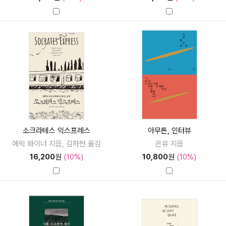
소크라테스 익스프레스
아무튼, 인터뷰
에릭 와이너 지음, 김하현 옮김
은유 지음
16,200
원
(10%)
10,800
원
(10%)