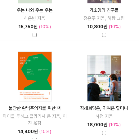
우는 나와 우는 우는
기소영의 친구들
하은빈 지음
정은주 지음, 해랑 그림
15,750
원
(10%)
10,800
원
(10%)
불안한 완벽주의자를 위한 책
장래희망은, 귀여운 할머니
마이클 투히그.클라리사 옹 지음, 이
하정 지음
진 옮김
18,000
원
(10%)
14,400
원
(10%)