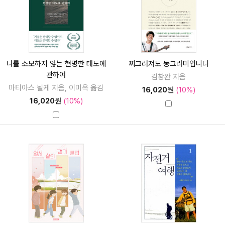
나를 소모하지 않는 현명한 태도에
찌그러져도 동그라미입니다
관하여
김창완 지음
마티아스 뇔케 지음, 이미옥 옮김
16,020
원
(10%)
16,020
원
(10%)