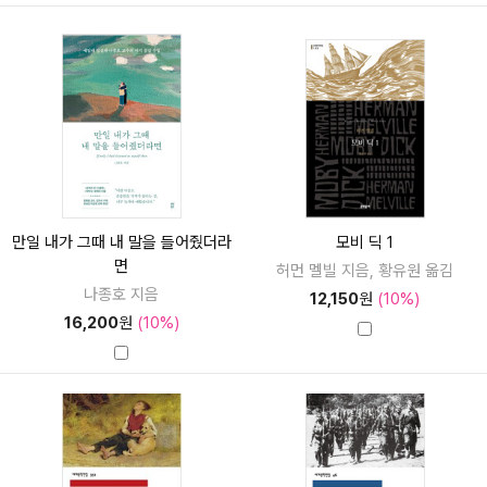
만일 내가 그때 내 말을 들어줬더라
모비 딕 1
면
허먼 멜빌 지음, 황유원 옮김
나종호 지음
12,150
원
(10%)
16,200
원
(10%)