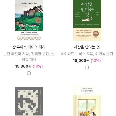
산 루이스 레이의 다리
사람을 안다는 것
손턴 와일더 지음, 정해영 옮김, 신
데이비드 브룩스 지음, 이경식 옮김
형철 해제
18,000
원
(10%)
15,300
원
(10%)