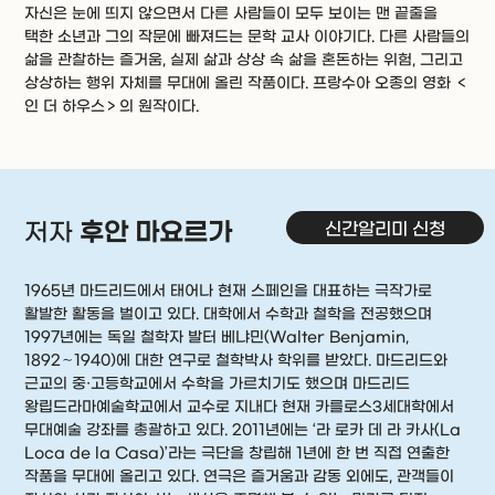
자신은 눈에 띄지 않으면서 다른 사람들이 모두 보이는 맨 끝줄을
택한 소년과 그의 작문에 빠져드는 문학 교사 이야기다. 다른 사람들의
삶을 관찰하는 즐거움, 실제 삶과 상상 속 삶을 혼돈하는 위험, 그리고
상상하는 행위 자체를 무대에 올린 작품이다. 프랑수아 오종의 영화 ＜
인 더 하우스＞의 원작이다.
신간알리미 신청
저자
후안 마요르가
1965년 마드리드에서 태어나 현재 스페인을 대표하는 극작가로
활발한 활동을 벌이고 있다. 대학에서 수학과 철학을 전공했으며
1997년에는 독일 철학자 발터 베냐민(Walter Benjamin,
1892∼1940)에 대한 연구로 철학박사 학위를 받았다. 마드리드와
근교의 중·고등학교에서 수학을 가르치기도 했으며 마드리드
왕립드라마예술학교에서 교수로 지내다 현재 카를로스3세대학에서
무대예술 강좌를 총괄하고 있다. 2011년에는 ‘라 로카 데 라 카사(La
Loca de la Casa)’라는 극단을 창립해 1년에 한 번 직접 연출한
작품을 무대에 올리고 있다. 연극은 즐거움과 감동 외에도, 관객들이