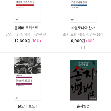
올리버 트위스트 1
카탈로니아 찬가
찰스 디킨스 지음, 이인규 옮김
조지 오웰 지음, 정영목 옮김
12,600
원
(10%)
9,000
원
(10%)
분노의 포도 1
손자병법