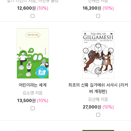
찰스 디킨스 지음, 이인규 옮김
신재현 지음
12,600
원
(10%)
16,200
원
(10%)
어린이라는 세계
최초의 신화 길가메쉬 서사시 (리커
버 개정판)
김소영 지음
김산해 지음
13,500
원
(10%)
27,000
원
(10%)