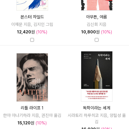
몬스터 차일드
아무튼, 여름
이재문 지음, 김지인 그림
김신회 지음
12,420
원
(10%)
10,800
원
(10%)
리틀 라이프 1
독학이라는 세계
한야 야나기하라 지음, 권진아 옮김
시라토리 하루히코 지음, 양필성 옮
김
15,120
원
(10%)