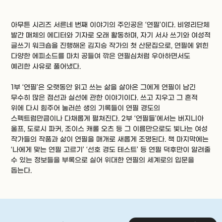
아무튼 시리즈 서른네 번째 이야기의 주인공은 ‘연필’이다. 비영리단체
발간 매체의 에디터와 기자로 오래 활동하며, 자기 서사 쓰기와 여성적
글쓰기 워크숍을 진행해온 김지승 작가의 첫 산문집으로, 연필에 얽힌
다양한 에피소드를 마치 공들여 깎은 연필심처럼 우아하면서도
예리한 사유로 풀어냈다.
1부 ‘연필’은 오랫동안 읽고 쓰는 삶을 살아온 그에게 연필이 남긴
무수히 많은 점선과 실선에 관한 이야기이다. 쓰고 지우고 그 흔적
위에 다시 힘주어 눌러쓴 생의 기록들이 연필 경도의
스펙트럼만큼이나 다채롭게 펼쳐진다. 2부 ‘연필들’에서는 버지니아
울프, 도로시 파커, 조이스 캐롤 오츠 등 그 이름만으로도 빛나는 여성
작가들의 작품과 삶이 연필을 매개로 새롭게 조명된다. 책 마지막에는
‘나에게 맞는 연필 고르기’ ‘선호 경도 테스트’ 등 연필 덕후만이 알려줄
수 있는 정보들을 부록으로 실어 위대한 연필의 세계로의 입문을
돕는다.