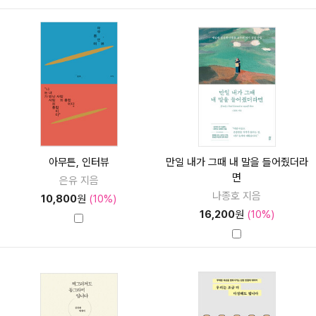
아무튼, 인터뷰
만일 내가 그때 내 말을 들어줬더라
면
은유 지음
나종호 지음
10,800
원
(10%)
16,200
원
(10%)