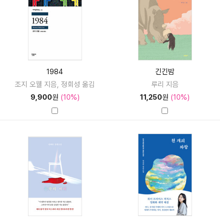
1984
긴긴밤
조지 오웰 지음, 정회성 옮김
루리 지음
9,900
원
(10%)
11,250
원
(10%)