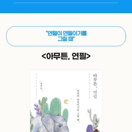
"연필이 연필이기를
그칠 때"
<아무튼, 연필>