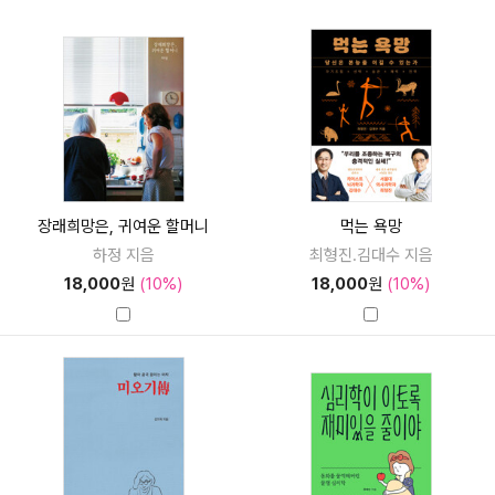
장래희망은, 귀여운 할머니
먹는 욕망
하정 지음
최형진.김대수 지음
18,000
원
(10%)
18,000
원
(10%)