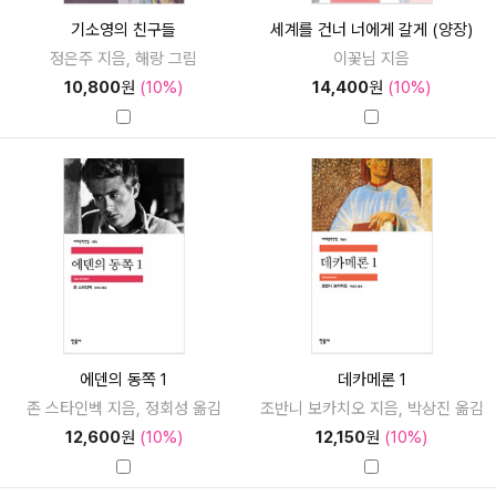
기소영의 친구들
세계를 건너 너에게 갈게 (양장)
정은주 지음, 해랑 그림
이꽃님 지음
10,800
원
(10%)
14,400
원
(10%)
에덴의 동쪽 1
데카메론 1
존 스타인벡 지음, 정회성 옮김
조반니 보카치오 지음, 박상진 옮김
12,600
원
(10%)
12,150
원
(10%)