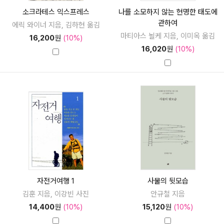
소크라테스 익스프레스
나를 소모하지 않는 현명한 태도에
관하여
에릭 와이너 지음, 김하현 옮김
마티아스 뇔케 지음, 이미옥 옮김
16,200
원
(10%)
16,020
원
(10%)
자전거여행 1
사물의 뒷모습
김훈 지음, 이강빈 사진
안규철 지음
14,400
원
(10%)
15,120
원
(10%)