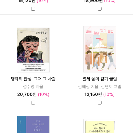
15,120
원
(10%)
18,900
원
(10%)
명화의 완성, 그때 그 사람
열세 살의 걷기 클럽
성수영 지음
김혜정 지음, 김연제 그림
20,700
원
(10%)
12,150
원
(10%)