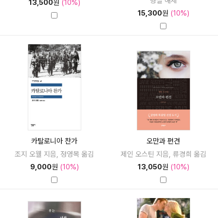
형철 해제
13,500
원
(10%)
15,300
원
(10%)
카탈로니아 찬가
오만과 편견
조지 오웰 지음, 정영목 옮김
제인 오스틴 지음, 류경희 옮김
9,000
원
(10%)
13,050
원
(10%)