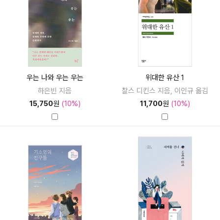
우는 나와 우는 우는
위대한 유산 1
하은빈 지음
찰스 디킨스 지음, 이인규 옮김
15,750
원
(10%)
11,700
원
(10%)