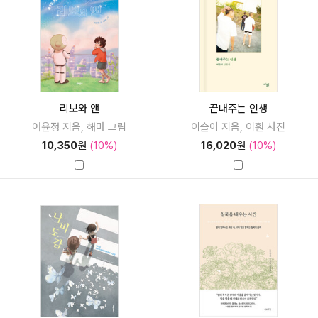
리보와 앤
끝내주는 인생
어윤정 지음, 해마 그림
이슬아 지음, 이훤 사진
10,350
원
(10%)
16,020
원
(10%)