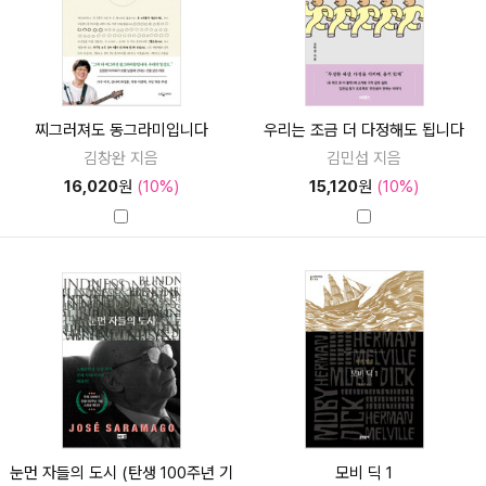
찌그러져도 동그라미입니다
우리는 조금 더 다정해도 됩니다
김창완 지음
김민섭 지음
16,020
원
(10%)
15,120
원
(10%)
눈먼 자들의 도시 (탄생 100주년 기
모비 딕 1