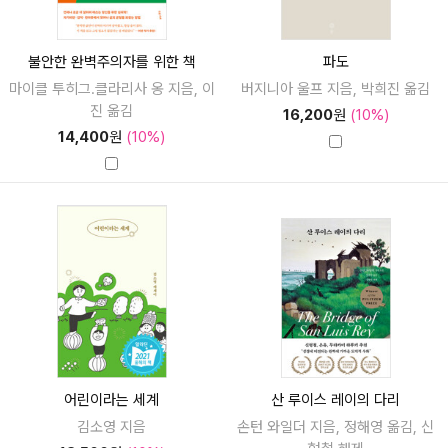
불안한 완벽주의자를 위한 책
파도
마이클 투히그.클라리사 옹 지음, 이
버지니아 울프 지음, 박희진 옮김
진 옮김
16,200
원
(10%)
14,400
원
(10%)
어린이라는 세계
산 루이스 레이의 다리
김소영 지음
손턴 와일더 지음, 정해영 옮김, 신