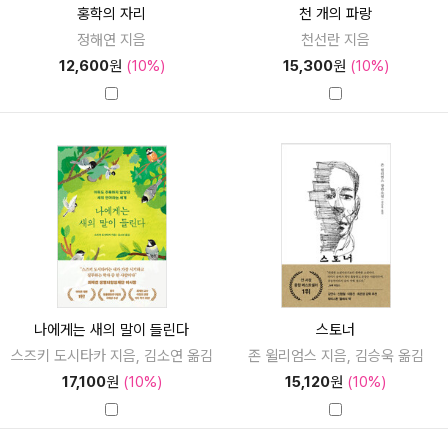
홍학의 자리
천 개의 파랑
정해연 지음
천선란 지음
12,600
원
(10%)
15,300
원
(10%)
나에게는 새의 말이 들린다
스토너
스즈키 도시타카 지음, 김소연 옮김
존 윌리엄스 지음, 김승욱 옮김
17,100
원
(10%)
15,120
원
(10%)