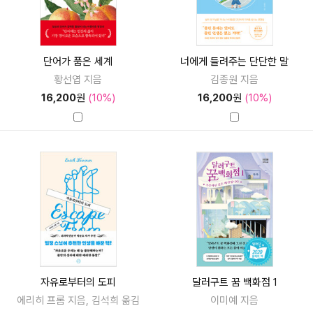
단어가 품은 세계
너에게 들려주는 단단한 말
황선엽 지음
김종원 지음
16,200
원
(10%)
16,200
원
(10%)
자유로부터의 도피
달러구트 꿈 백화점 1
에리히 프롬 지음, 김석희 옮김
이미예 지음