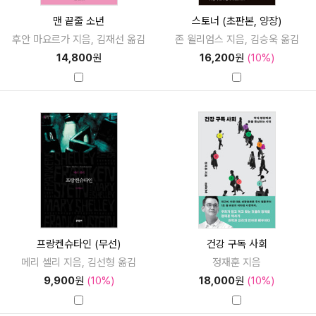
맨 끝줄 소년
스토너 (초판본, 양장)
후안 마요르가 지음, 김재선 옮김
존 윌리엄스 지음, 김승욱 옮김
14,800
원
16,200
원
(10%)
프랑켄슈타인 (무선)
건강 구독 사회
메리 셸리 지음, 김선형 옮김
정재훈 지음
9,900
원
(10%)
18,000
원
(10%)