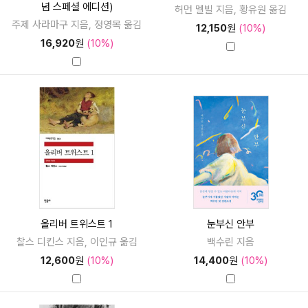
념 스페셜 에디션)
허먼 멜빌 지음, 황유원 옮김
주제 사라마구 지음, 정영목 옮김
12,150
원
(10%)
16,920
원
(10%)
올리버 트위스트 1
눈부신 안부
찰스 디킨스 지음, 이인규 옮김
백수린 지음
12,600
원
(10%)
14,400
원
(10%)