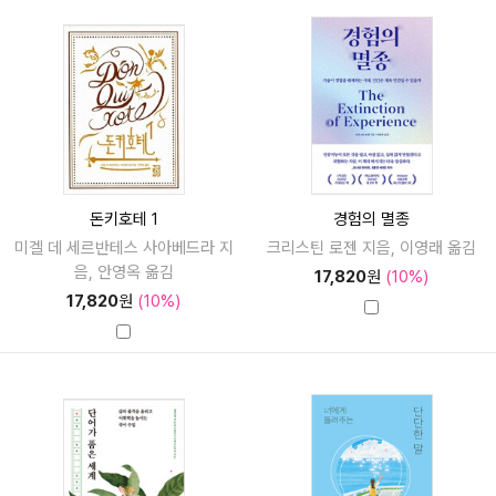
돈키호테 1
경험의 멸종
미겔 데 세르반테스 사아베드라 지
크리스틴 로젠 지음, 이영래 옮김
음, 안영옥 옮김
17,820
원
(10%)
17,820
원
(10%)