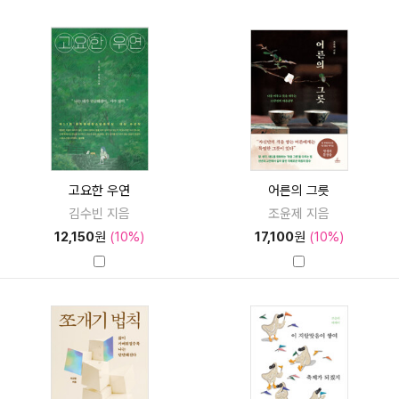
고요한 우연
어른의 그릇
김수빈 지음
조윤제 지음
12,150
원
(10%)
17,100
원
(10%)