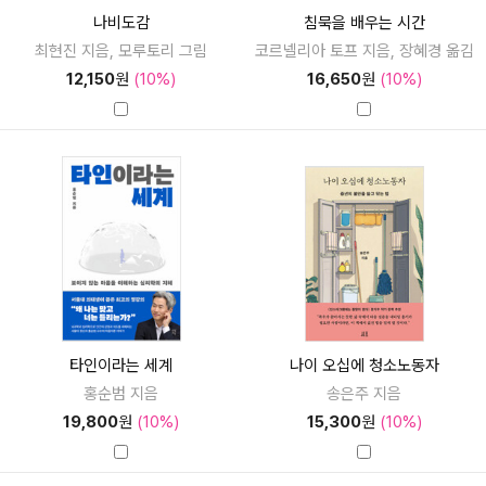
나비도감
침묵을 배우는 시간
최현진 지음, 모루토리 그림
코르넬리아 토프 지음, 장혜경 옮김
12,150
원
(10%)
16,650
원
(10%)
타인이라는 세계
나이 오십에 청소노동자
홍순범 지음
송은주 지음
19,800
원
(10%)
15,300
원
(10%)