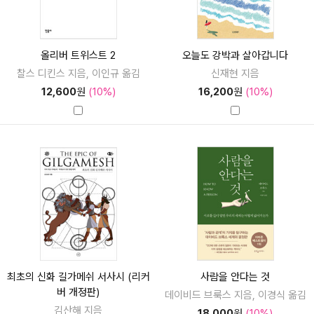
올리버 트위스트 2
오늘도 강박과 살아갑니다
찰스 디킨스 지음, 이인규 옮김
신재현 지음
12,600
원
(10%)
16,200
원
(10%)
최초의 신화 길가메쉬 서사시 (리커
사람을 안다는 것
버 개정판)
데이비드 브룩스 지음, 이경식 옮김
김산해 지음
18,000
원
(10%)