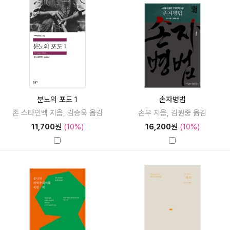
분노의 포도 1
손자병법
존 스타인벡 지음, 김승욱 옮김
손무 지음, 김원중 옮김
11,700
원
(10%)
16,200
원
(10%)