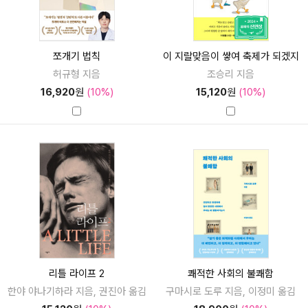
쪼개기 법칙
이 지랄맞음이 쌓여 축제가 되겠지
허규형 지음
조승리 지음
16,920
원
(10%)
15,120
원
(10%)
리틀 라이프 2
쾌적한 사회의 불쾌함
한야 야나기하라 지음, 권진아 옮김
구마시로 도루 지음, 이정미 옮김