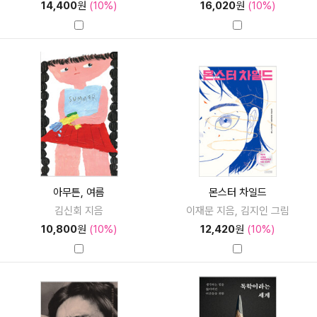
14,400
원
(10%)
16,020
원
(10%)
아무튼, 여름
몬스터 차일드
김신회 지음
이재문 지음, 김지인 그림
10,800
원
(10%)
12,420
원
(10%)