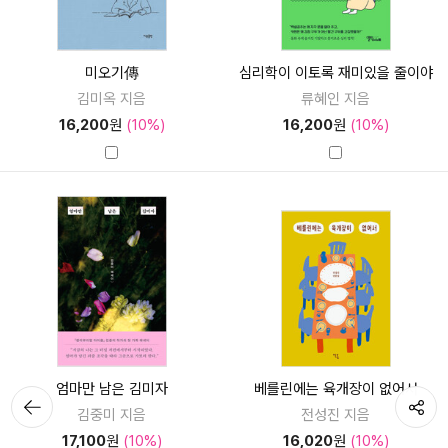
미오기傳
심리학이 이토록 재미있을 줄이야
김미옥 지음
류혜인 지음
16,200
원
(10%)
16,200
원
(10%)
엄마만 남은 김미자
베를린에는 육개장이 없어서
뒤로가
공유하기
김중미 지음
전성진 지음
기
17,100
원
(10%)
16,020
원
(10%)