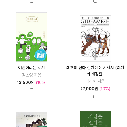
어린이라는 세계
최초의 신화 길가메쉬 서사시 (리커
버 개정판)
김소영 지음
김산해 지음
13,500
원
(10%)
27,000
원
(10%)