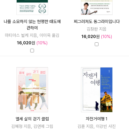
나를 소모하지 않는 현명한 태도에
찌그러져도 동그라미입니다
관하여
김창완 지음
마티아스 뇔케 지음, 이미옥 옮김
16,020
원
(10%)
16,020
원
(10%)
열세 살의 걷기 클럽
자전거여행 1
김혜정 지음, 김연제 그림
김훈 지음, 이강빈 사진