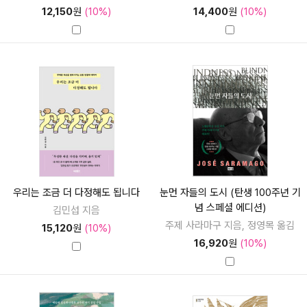
12,150
원
(10%)
14,400
원
(10%)
우리는 조금 더 다정해도 됩니다
눈먼 자들의 도시 (탄생 100주년 기
념 스페셜 에디션)
김민섭 지음
주제 사라마구 지음, 정영목 옮김
15,120
원
(10%)
16,920
원
(10%)