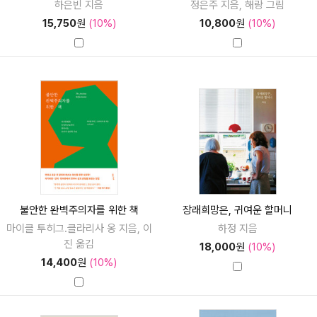
하은빈 지음
정은주 지음, 해랑 그림
15,750
원
(10%)
10,800
원
(10%)
불안한 완벽주의자를 위한 책
장래희망은, 귀여운 할머니
마이클 투히그.클라리사 옹 지음, 이
하정 지음
진 옮김
18,000
원
(10%)
14,400
원
(10%)