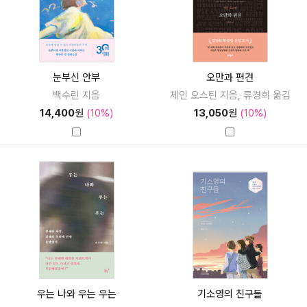
눈부신 안부
오만과 편견
백수린 지음
제인 오스틴 지음, 류경희 옮김
14,400
원
(10%)
13,050
원
(10%)
우는 나와 우는 우는
기소영의 친구들