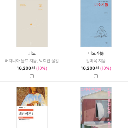
파도
미오기傳
버지니아 울프 지음, 박희진 옮김
김미옥 지음
16,200
원
(10%)
16,200
원
(10%)