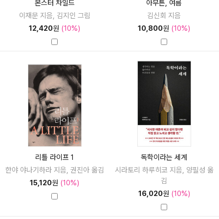
몬스터 차일드
아무튼, 여름
이재문 지음, 김지인 그림
김신회 지음
12,420
원
(10%)
10,800
원
(10%)
리틀 라이프 1
독학이라는 세계
한야 야나기하라 지음, 권진아 옮김
시라토리 하루히코 지음, 양필성 옮
김
15,120
원
(10%)
16,020
원
(10%)