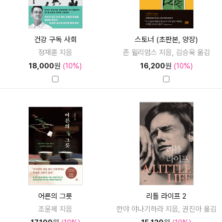
건강 구독 사회
스토너 (초판본, 양장)
정재훈 지음
존 윌리엄스 지음, 김승욱 옮김
18,000
원
(10%)
16,200
원
(10%)
어른의 그릇
리틀 라이프 2
조윤제 지음
한야 야나기하라 지음, 권진아 옮김