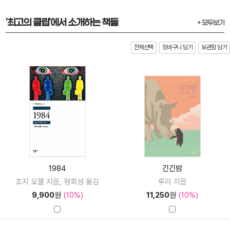
'최고의 클립'에서 소개하는 책들
+ 모두보기
전체선택
장바구니 담기
보관함 담기
1984
긴긴밤
조지 오웰 지음, 정회성 옮김
루리 지음
9,900
원
(10%)
11,250
원
(10%)