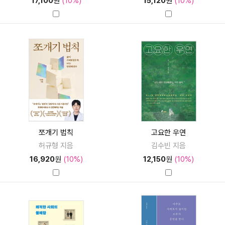
17,100
원
(10%)
15,120
원
(10%)
쪼개기 법칙
고요한 우연
허규형 지음
김수빈 지음
16,920
원
(10%)
12,150
원
(10%)