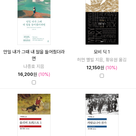
만일 내가 그때 내 말을 들어줬더라
모비 딕 1
면
허먼 멜빌 지음, 황유원 옮김
나종호 지음
12,150
원
(10%)
16,200
원
(10%)