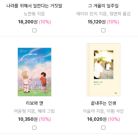
나라를 위해서 일한다는 거짓말
그 겨울의 일주일
노한동 지음
메이브 빈치 지음, 정연희 옮김
16,200
원
(10%)
15,120
원
(10%)
리보와 앤
끝내주는 인생
어윤정 지음, 해마 그림
이슬아 지음, 이훤 사진
10,350
원
(10%)
16,020
원
(10%)