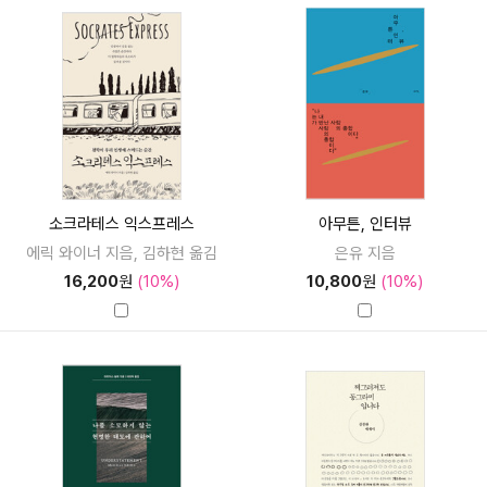
소크라테스 익스프레스
아무튼, 인터뷰
에릭 와이너 지음, 김하현 옮김
은유 지음
16,200
원
(10%)
10,800
원
(10%)