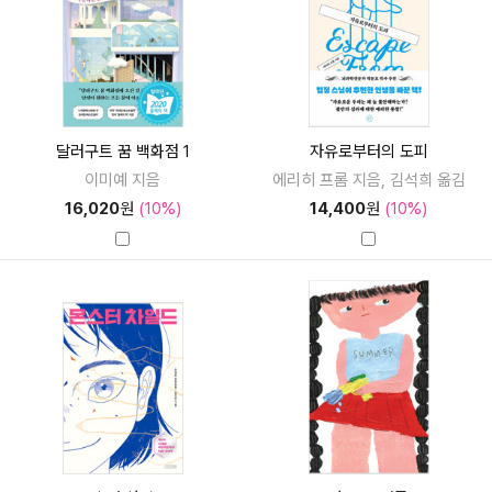
달러구트 꿈 백화점 1
자유로부터의 도피
이미예 지음
에리히 프롬 지음, 김석희 옮김
16,020
원
(10%)
14,400
원
(10%)