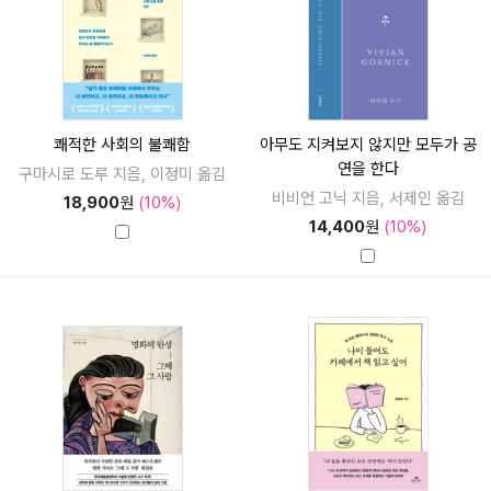
쾌적한 사회의 불쾌함
아무도 지켜보지 않지만 모두가 공
연을 한다
구마시로 도루 지음, 이정미 옮김
비비언 고닉 지음, 서제인 옮김
18,900
원
(10%)
14,400
원
(10%)