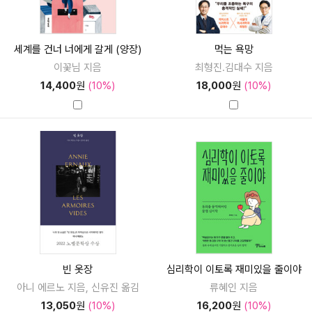
세계를 건너 너에게 갈게 (양장)
먹는 욕망
이꽃님 지음
최형진.김대수 지음
14,400
원
(10%)
18,000
원
(10%)
빈 옷장
심리학이 이토록 재미있을 줄이야
아니 에르노 지음, 신유진 옮김
류혜인 지음
13,050
원
(10%)
16,200
원
(10%)