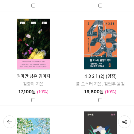
엄마만 남은 김미자
4 3 2 1 (2) (양장)
김중미 지음
폴 오스터 지음, 김현우 옮김
17,100
원
(10%)
19,800
원
(10%)
뒤로가
공유하기
기