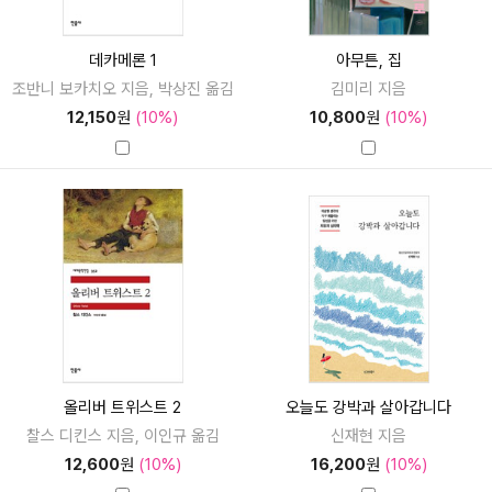
데카메론 1
아무튼, 집
조반니 보카치오 지음, 박상진 옮김
김미리 지음
12,150
원
(10%)
10,800
원
(10%)
올리버 트위스트 2
오늘도 강박과 살아갑니다
찰스 디킨스 지음, 이인규 옮김
신재현 지음
12,600
원
(10%)
16,200
원
(10%)