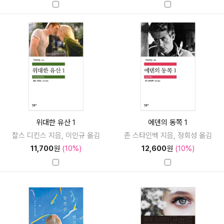
위대한 유산 1
에덴의 동쪽 1
찰스 디킨스 지음, 이인규 옮김
존 스타인벡 지음, 정회성 옮김
11,700
원
(10%)
12,600
원
(10%)