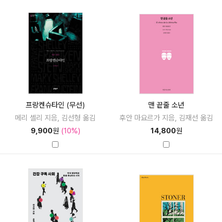
프랑켄슈타인 (무선)
맨 끝줄 소년
메리 셸리 지음, 김선형 옮김
후안 마요르가 지음, 김재선 옮김
9,900
원
(10%)
14,800
원