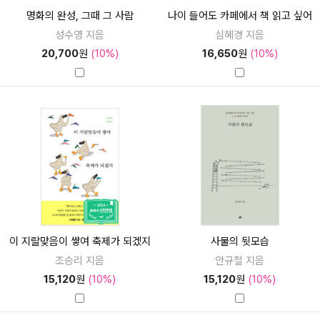
명화의 완성, 그때 그 사람
나이 들어도 카페에서 책 읽고 싶어
성수영 지음
심혜경 지음
20,700
원
(10%)
16,650
원
(10%)
이 지랄맞음이 쌓여 축제가 되겠지
사물의 뒷모습
조승리 지음
안규철 지음
15,120
원
(10%)
15,120
원
(10%)