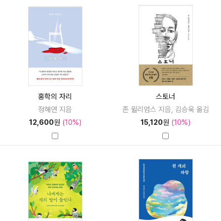
홍학의 자리
스토너
정해연 지음
존 윌리엄스 지음, 김승욱 옮김
12,600
원
(10%)
15,120
원
(10%)