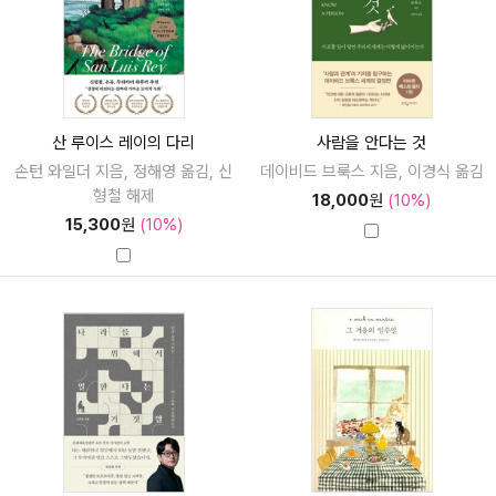
산 루이스 레이의 다리
사람을 안다는 것
손턴 와일더 지음, 정해영 옮김, 신
데이비드 브룩스 지음, 이경식 옮김
형철 해제
18,000
원
(10%)
15,300
원
(10%)