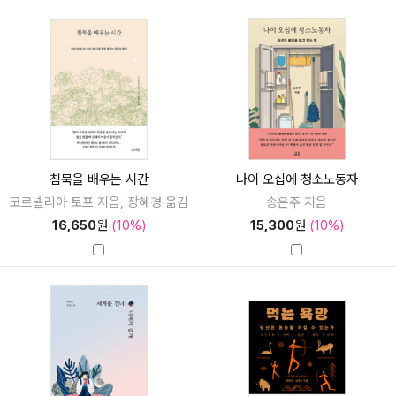
침묵을 배우는 시간
나이 오십에 청소노동자
코르넬리아 토프 지음, 장혜경 옮김
송은주 지음
16,650
원
(10%)
15,300
원
(10%)