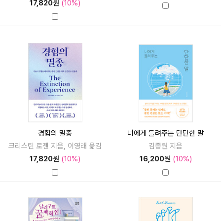
17,820
원
(10%)
경험의 멸종
너에게 들려주는 단단한 말
크리스틴 로젠 지음, 이영래 옮김
김종원 지음
17,820
원
(10%)
16,200
원
(10%)