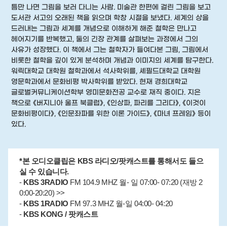
틈만 나면 그림을 보러 다니는 사람. 미술관 한편에 걸린 그림을 보고
도서관 서고의 오래된 책을 읽으며 학창 시절을 보냈다. 세계의 상을
드러내는 그림과 세계를 개념으로 이해하게 해준 철학은 만나고
헤어지기를 반복했고, 둘의 긴장 관계를 살펴보는 과정에서 그의
사유가 성장했다. 이 책에서 그는 철학자가 들여다본 그림, 그림에서
비롯한 철학을 깊이 있게 분석하며 개념과 이미지의 세계를 탐구한다.
워릭대학교 대학원 철학과에서 석사학위를, 셰필드대학교 대학원
영문학과에서 문화비평 박사학위를 받았다. 현재 경희대학교
글로벌커뮤니케이션학부 영미문화전공 교수로 재직 중이다. 지은
책으로 《버지니아 울프 북클럽》, 《인상파, 파리를 그리다》, 《이것이
문화비평이다》, 《인문좌파를 위한 이론 가이드》, 《마녀 프레임》 등이
있다.
*본 오디오클립은 KBS 라디오/팟캐스트를 통해서도 들으
실 수 있습니다.
-
KBS 3RADIO
FM 104.9 MHZ 월- 일 07:00- 07:20 (재방 2
0:00-20:20) >>
-
KBS 1RADIO
FM 97.3 MHZ 월-일 04:00- 04:20
-
KBS KONG / 팟캐스트