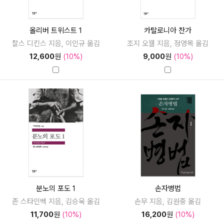
올리버 트위스트 1
카탈로니아 찬가
찰스 디킨스 지음, 이인규 옮김
조지 오웰 지음, 정영목 옮김
12,600
원
(10%)
9,000
원
(10%)
분노의 포도 1
손자병법
존 스타인벡 지음, 김승욱 옮김
손무 지음, 김원중 옮김
11,700
원
(10%)
16,200
원
(10%)