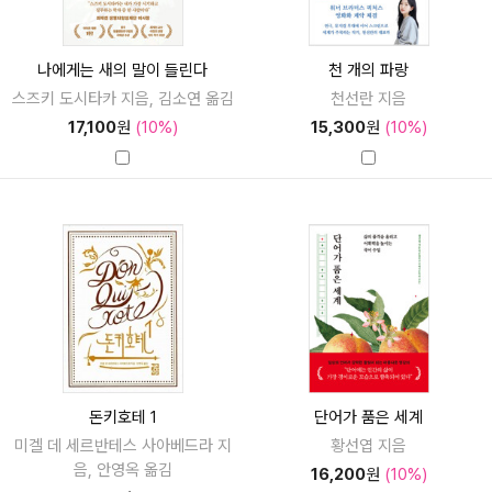
나에게는 새의 말이 들린다
천 개의 파랑
스즈키 도시타카 지음, 김소연 옮김
천선란 지음
17,100
원
(10%)
15,300
원
(10%)
돈키호테 1
단어가 품은 세계
미겔 데 세르반테스 사아베드라 지
황선엽 지음
음, 안영옥 옮김
16,200
원
(10%)