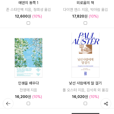
에덴의 동쪽 1
외로움의 책
존 스타인벡 지음, 정회성 옮김
다이앤 엔스 지음, 박아람 옮김
12,600
원
(10%)
17,820
원
(10%)
인생을 배우다
낯선 사람에게 말 걸기
전영애 지음
폴 오스터 지음, 김석희 외 옮김
16,200
원
(10%)
16,020
원
(10%)
뒤로가
공유하기
기