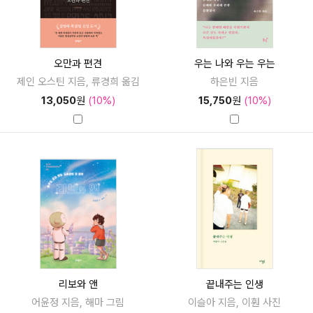
오만과 편견
우는 나와 우는 우는
제인 오스틴 지음, 류경희 옮김
하은빈 지음
13,050
원
(10%)
15,750
원
(10%)
리보와 앤
끝내주는 인생
어윤정 지음, 해마 그림
이슬아 지음, 이훤 사진