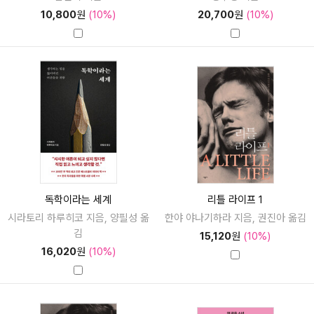
10,800
원
(10%)
20,700
원
(10%)
독학이라는 세계
리틀 라이프 1
시라토리 하루히코 지음, 양필성 옮
한야 야나기하라 지음, 권진아 옮김
김
15,120
원
(10%)
16,020
원
(10%)