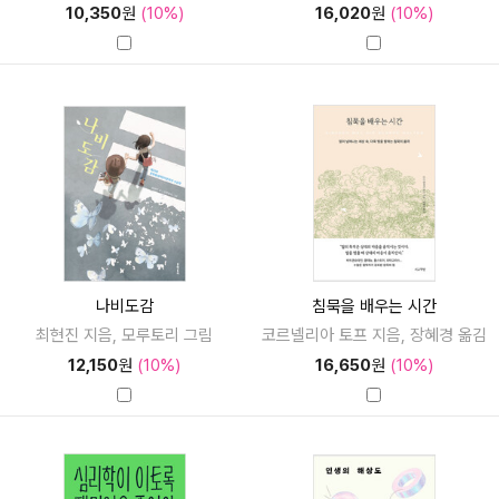
10,350
원
(10%)
16,020
원
(10%)
나비도감
침묵을 배우는 시간
최현진 지음, 모루토리 그림
코르넬리아 토프 지음, 장혜경 옮김
12,150
원
(10%)
16,650
원
(10%)