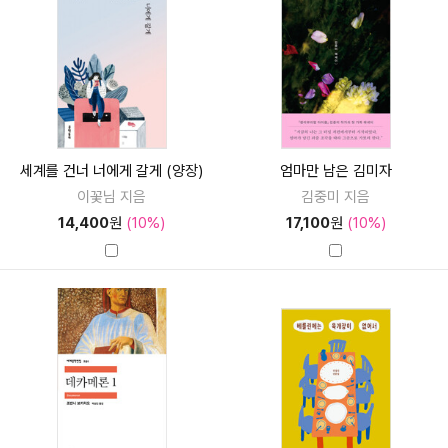
세계를 건너 너에게 갈게 (양장)
엄마만 남은 김미자
이꽃님 지음
김중미 지음
14,400
원
(10%)
17,100
원
(10%)