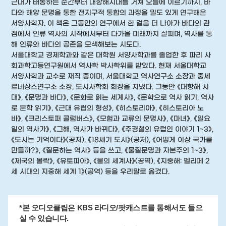
근대가 태동하는 순간부터 대항해시대를 거쳐 오늘에 이르기까지, 바
다와 해양 문명을 통한 전지구적 통합의 과정을 밀도 있게 연구해온
서양사학자. 이 책은 그동안의 연구에서 한 걸음 더 나아가 바다의 관
점에서 인류 역사의 시작에서부터 다가올 미래까지 살피며, 역사를 통
해 인류와 바다의 공존을 모색해보는 시도다.
서울대학교 경제학과와 같은 대학원 서양사학과를 졸업한 후 파리 사
회과학고등연구원에서 역사학 박사학위를 받았다. 현재 서울대학교
서양사학과 교수로 재직 중이며, 서울대학교 역사연구소 소장과 중세
르네상스연구소 소장, 도시사학회 회장을 지냈다. 그동안 《대항해 시
대》, 《문명과 바다》, 《문화로 읽는 세계사》, 《문학으로 역사 읽기, 역사
로 문학 읽기》, 《근대 유럽의 형성》, 《히스토리아》, 《히스토리아 노
바》, 《크리스토퍼 콜럼버스》, 《모험과 교류의 문명사》, 《마녀》, 《일요
일의 역사가》, 《그해, 역사가 바뀌다》, 《주경철의 유럽인 이야기 1~3》,
《도시는 기억이다》(공저), 《18세기 도시》(공저), 《어떻게 이상 국가를
만들까?》, 《질문하는 역사》 등을 쓰고, 《물질문명과 자본주의 1~3》,
《제국의 몰락》, 《유토피아》, 《물의 세계사》(공역), 《지중해: 펠리페 2
세 시대의 지중해 세계 1》(공역) 등을 우리말로 옮겼다.
*본 오디오클립은 KBS 라디오/팟캐스트를 통해서도 들으
실 수 있습니다.