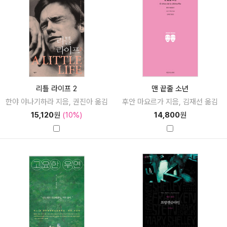
리틀 라이프 2
맨 끝줄 소년
한야 야나기하라 지음, 권진아 옮김
후안 마요르가 지음, 김재선 옮김
15,120
원
(10%)
14,800
원