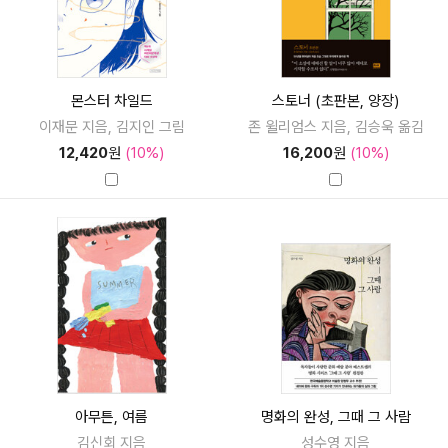
몬스터 차일드
스토너 (초판본, 양장)
이재문 지음, 김지인 그림
존 윌리엄스 지음, 김승욱 옮김
12,420
원
(10%)
16,200
원
(10%)
아무튼, 여름
명화의 완성, 그때 그 사람
김신회 지음
성수영 지음