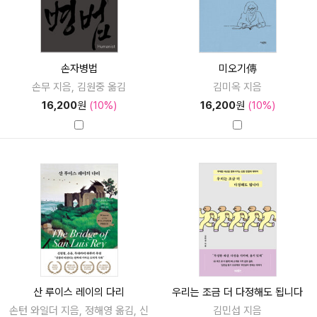
손자병법
미오기傳
손무 지음, 김원중 옮김
김미옥 지음
16,200
원
(10%)
16,200
원
(10%)
산 루이스 레이의 다리
우리는 조금 더 다정해도 됩니다
손턴 와일더 지음, 정해영 옮김, 신
김민섭 지음