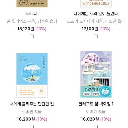
스토너
나에게는 새의 말이 들린다
존 윌리엄스 지음, 김승욱 옮김
스즈키 도시타카 지음, 김소연 옮김
15,120
원
(10%)
17,100
원
(10%)
너에게 들려주는 단단한 말
달러구트 꿈 백화점 1
김종원 지음
이미예 지음
16,200
원
(10%)
16,020
원
(10%)