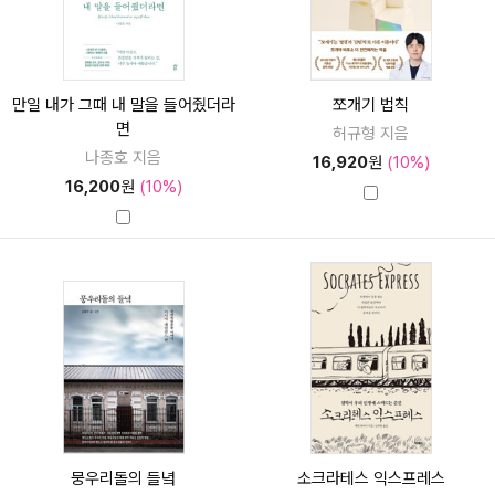
만일 내가 그때 내 말을 들어줬더라
쪼개기 법칙
면
허규형 지음
나종호 지음
16,920
원
(10%)
16,200
원
(10%)
뭉우리돌의 들녘
소크라테스 익스프레스