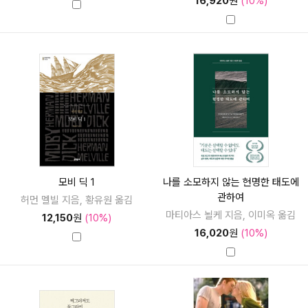
16,920
원
(10%)
모비 딕 1
나를 소모하지 않는 현명한 태도에
관하여
허먼 멜빌 지음, 황유원 옮김
마티아스 뇔케 지음, 이미옥 옮김
12,150
원
(10%)
16,020
원
(10%)