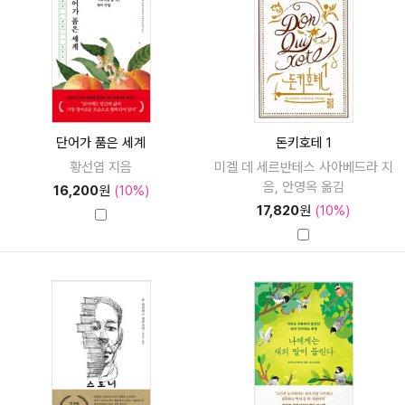
단어가 품은 세계
돈키호테 1
황선엽 지음
미겔 데 세르반테스 사아베드라 지
음, 안영옥 옮김
16,200
원
(10%)
17,820
원
(10%)