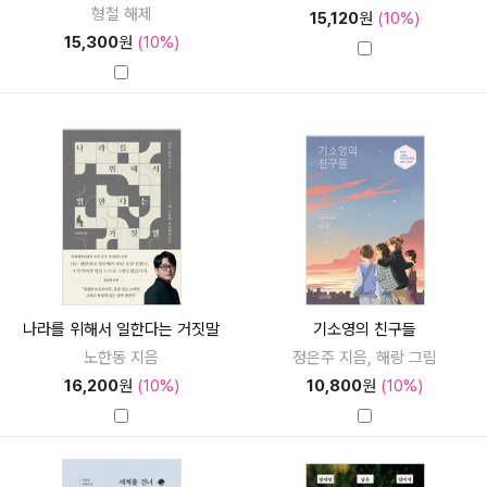
형철 해제
15,120
원
(10%)
15,300
원
(10%)
나라를 위해서 일한다는 거짓말
기소영의 친구들
노한동 지음
정은주 지음, 해랑 그림
16,200
원
(10%)
10,800
원
(10%)