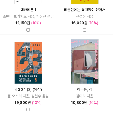
데카메론 1
베를린에는 육개장이 없어서
조반니 보카치오 지음, 박상진 옮김
전성진 지음
12,150
원
(10%)
16,020
원
(10%)
4 3 2 1 (2) (양장)
아무튼, 집
폴 오스터 지음, 김현우 옮김
김미리 지음
19,800
원
(10%)
10,800
원
(10%)