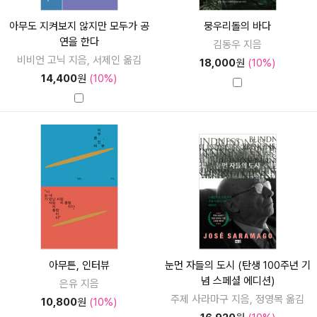
아무도 지켜보지 않지만 모두가 공
뭉우리돌의 바다
연을 한다
김동우 지음
비비언 고닉 지음, 서제인 옮김
18,000
원
(10%)
14,400
원
(10%)
아무튼, 인터뷰
눈먼 자들의 도시 (탄생 100주년 기
념 스페셜 에디션)
은유 지음
주제 사라마구 지음, 정영목 옮김
10,800
원
(10%)