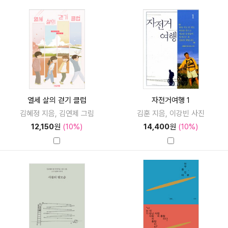
열세 살의 걷기 클럽
자전거여행 1
김혜정 지음, 김연제 그림
김훈 지음, 이강빈 사진
12,150
원
(10%)
14,400
원
(10%)