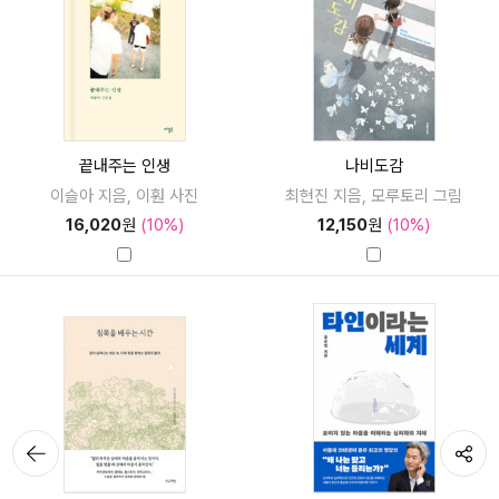
끝내주는 인생
나비도감
이슬아 지음, 이훤 사진
최현진 지음, 모루토리 그림
16,020
원
(10%)
12,150
원
(10%)
뒤로가
공유하기
기