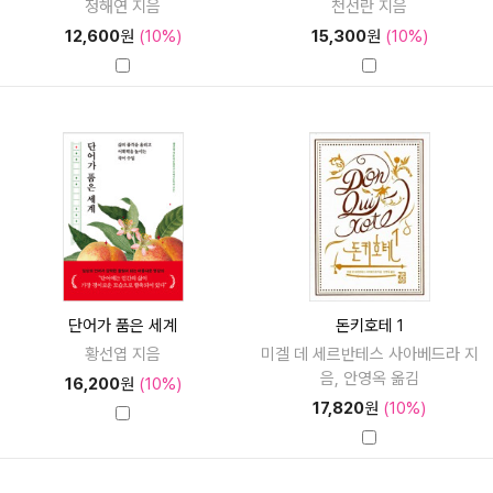
정해연 지음
천선란 지음
12,600
원
(10%)
15,300
원
(10%)
단어가 품은 세계
돈키호테 1
황선엽 지음
미겔 데 세르반테스 사아베드라 지
음, 안영옥 옮김
16,200
원
(10%)
17,820
원
(10%)