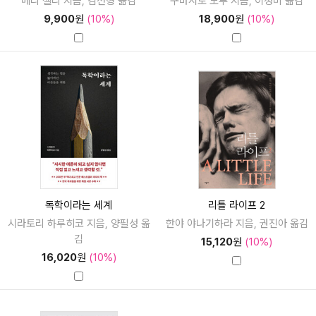
메리 셸리 지음, 김선형 옮김
구마시로 도루 지음, 이정미 옮김
9,900
원
(10%)
18,900
원
(10%)
독학이라는 세계
리틀 라이프 2
시라토리 하루히코 지음, 양필성 옮
한야 야나기하라 지음, 권진아 옮김
김
15,120
원
(10%)
16,020
원
(10%)