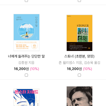
너에게 들려주는 단단한 말
스토너 (초판본, 양장)
김종원 지음
존 윌리엄스 지음, 김승욱 옮김
16,200
원
(10%)
16,200
원
(10%)