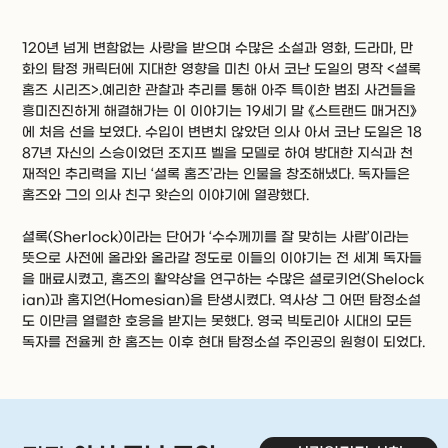
120년 넘게 변함없는 사랑을 받으며 수많은 소설과 영화, 드라마, 만
화의 탐정 캐릭터에 지대한 영향을 미친 아서 코난 도일의 명작 <셜록
홈즈 시리즈>.예리한 관찰과 추리를 통해 아주 특이한 범죄 사건들을
흥미진진하게 해결해가는 이 이야기는 19세기 말 《스트랜드 매거진》
에 처음 선을 보였다. 수입이 변변치 않았던 의사 아서 코난 도일은 18
87년 자신의 스승이었던 조지프 벨을 모델로 하여 방대한 지식과 천
재적인 추리력을 지닌 ‘셜록 홈즈’라는 인물을 창조해냈다. 독자들은
홈즈와 그의 의사 친구 왓슨의 이야기에 열광했다.
셜록(Sherlock)이라는 단어가 ‘수수께끼를 잘 맞히는 사람’이라는
뜻으로 사전에 올라와 올라갈 정도로 이들의 이야기는 전 세계 독자들
을 매료시켰고, 홈즈의 활약상을 연구하는 수많은 셜로키언(Shelock
ian)과 홈지언(Homesian)을 탄생시켰다. 역사상 그 어떤 탐정소설
도 이만큼 열렬한 호응을 받지는 못했다. 영국 빅토리아 시대의 모든
독자를 전율케 한 홈즈는 이후 현대 탐정소설 주인공의 원형이 되었다.