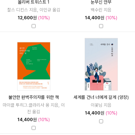
올리버 트위스트 1
눈부신 안부
찰스 디킨스 지음, 이인규 옮김
백수린 지음
12,600
원
(10%)
14,400
원
(10%)
불안한 완벽주의자를 위한 책
세계를 건너 너에게 갈게 (양장)
마이클 투히그.클라리사 옹 지음, 이
이꽃님 지음
진 옮김
14,400
원
(10%)
14,400
원
(10%)