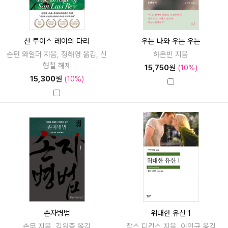
산 루이스 레이의 다리
우는 나와 우는 우는
손턴 와일더 지음, 정해영 옮김, 신
하은빈 지음
형철 해제
15,750
원
(10%)
15,300
원
(10%)
손자병법
위대한 유산 1
손무 지음, 김원중 옮김
찰스 디킨스 지음, 이인규 옮김