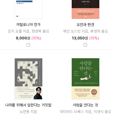
카탈로니아 찬가
오만과 편견
조지 오웰 지음, 정영목 옮김
제인 오스틴 지음, 류경희 옮김
9,000
원
(10%)
13,050
원
(10%)
나라를 위해서 일한다는 거짓말
사람을 안다는 것
노한동 지음
데이비드 브룩스 지음, 이경식 옮김