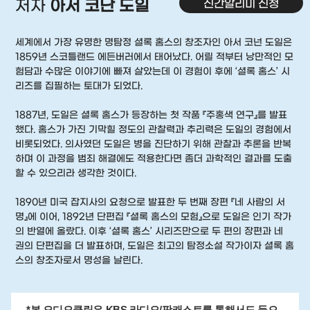
신간알리미 신청
저자
아서 코난 도일
세계에서 가장 유명한 명탐정 셜록 홈스의 창조자인 아서 코넌 도일은
1859년 스코틀랜드 에든버러에서 태어났다. 어릴 적부터 낭만적인 모
험담과 수많은 이야기에 빠져 살았는데 이 경험이 후에 ‘셜록 홈스’ 시
리즈를 집필하는 토대가 되었다.
1887년, 도일은 셜록 홈스가 등장하는 첫 작품 『주홍색 연구』를 발표
했다. 홈스가 가진 기막힐 정도의 관찰력과 추리력은 도일의 경험에서
비롯되었다. 의사였던 도일은 병을 진단하기 위해 관찰과 추론을 반복
하며 이 과정을 범죄 해결에도 적용한다면 좀더 과학적인 결과를 도출
할 수 있으리라 생각한 것이다.
1890년 미국 잡지사의 요청으로 발표한 두 번째 장편 『네 사람의 서
명』에 이어, 1892년 단편집 『셜록 홈스의 모험』으로 도일은 인기 작가
의 반열에 올랐다. 이후 ‘셜록 홈스’ 시리즈만으로 두 편의 장편과 네
권의 단편집을 더 발표하며, 도일은 최고의 탐정소설 작가이자 셜록 홈
스의 창조자로서 명성을 날린다.
*본 오디오클립은 KBS 라디오/팟캐스트를 통해서도 들으