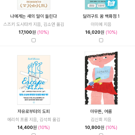
나에게는 새의 말이 들린다
달러구트 꿈 백화점 1
스즈키 도시타카 지음, 김소연 옮김
이미예 지음
17,100
원
(10%)
16,020
원
(10%)
자유로부터의 도피
아무튼, 여름
에리히 프롬 지음, 김석희 옮김
김신회 지음
14,400
원
(10%)
10,800
원
(10%)