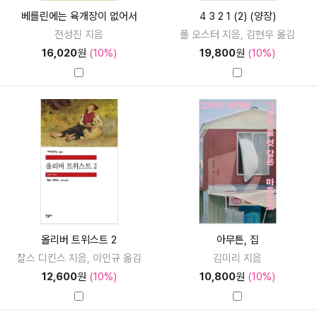
베를린에는 육개장이 없어서
4 3 2 1 (2) (양장)
전성진 지음
폴 오스터 지음, 김현우 옮김
16,020
원
(10%)
19,800
원
(10%)
올리버 트위스트 2
아무튼, 집
찰스 디킨스 지음, 이인규 옮김
김미리 지음
12,600
원
(10%)
10,800
원
(10%)