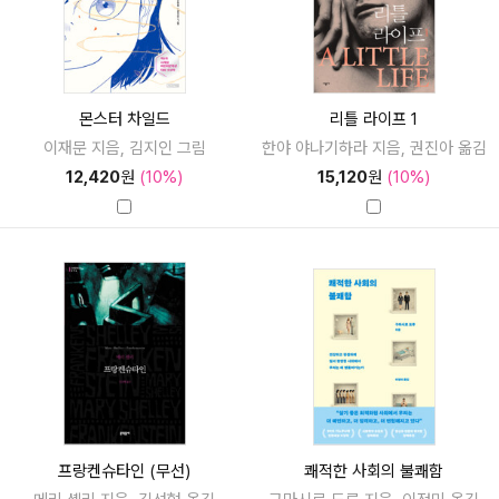
몬스터 차일드
리틀 라이프 1
이재문 지음, 김지인 그림
한야 야나기하라 지음, 권진아 옮김
12,420
원
(10%)
15,120
원
(10%)
프랑켄슈타인 (무선)
쾌적한 사회의 불쾌함