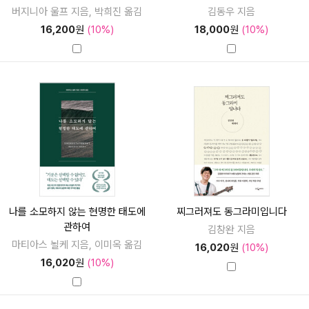
버지니아 울프 지음, 박희진 옮김
김동우 지음
16,200
원
(10%)
18,000
원
(10%)
나를 소모하지 않는 현명한 태도에
찌그러져도 동그라미입니다
관하여
김창완 지음
마티아스 뇔케 지음, 이미옥 옮김
16,020
원
(10%)
16,020
원
(10%)