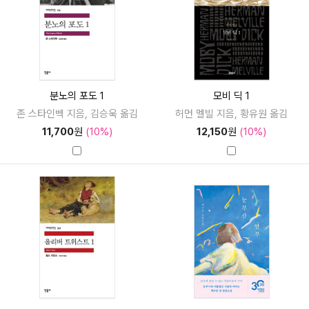
분노의 포도 1
모비 딕 1
존 스타인벡 지음, 김승욱 옮김
허먼 멜빌 지음, 황유원 옮김
11,700
원
(10%)
12,150
원
(10%)