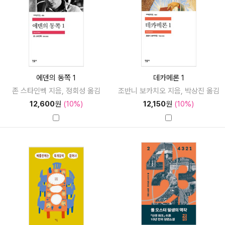
에덴의 동쪽 1
데카메론 1
존 스타인벡 지음, 정회성 옮김
조반니 보카치오 지음, 박상진 옮김
12,600
원
(10%)
12,150
원
(10%)