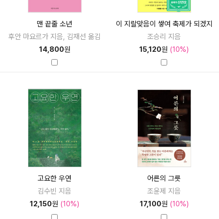
맨 끝줄 소년
이 지랄맞음이 쌓여 축제가 되겠지
후안 마요르가 지음, 김재선 옮김
조승리 지음
14,800
원
15,120
원
(10%)
고요한 우연
어른의 그릇
김수빈 지음
조윤제 지음
12,150
원
(10%)
17,100
원
(10%)