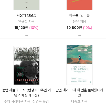
사물의 뒷모습
아무튼, 인터뷰
안규철 지음
은유 지음
15,120
원
(10%)
10,800
원
(10%)
눈먼 자들의 도시 (탄생 100주년 기
만일 내가 그때 내 말을 들어줬더라
념 스페셜 에디션)
면
주제 사라마구 지음, 정영목 옮김
나종호 지음