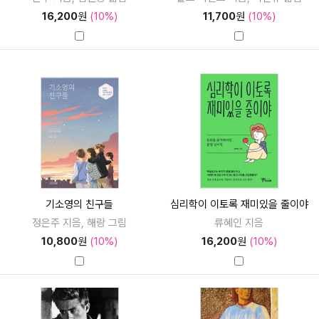
16,200
원
(10%)
11,700
원
(10%)
기소영의 친구들
심리학이 이토록 재미있을 줄이야
정은주 지음, 해랑 그림
류혜인 지음
10,800
원
(10%)
16,200
원
(10%)