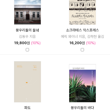
뭉우리돌의 들녘
소크라테스 익스프레스
김동우 지음
에릭 와이너 지음, 김하현 옮김
19,800
원
(10%)
16,200
원
(10%)
파도
뭉우리돌의 바다