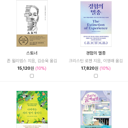
스토너
경험의 멸종
존 윌리엄스 지음, 김승욱 옮김
크리스틴 로젠 지음, 이영래 옮김
15,120
원
(10%)
17,820
원
(10%)