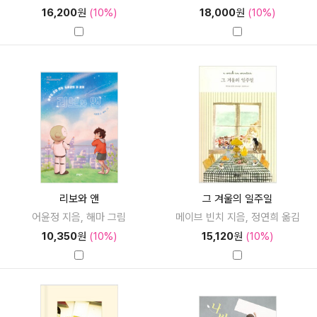
16,200
원
(10%)
18,000
원
(10%)
리보와 앤
그 겨울의 일주일
어윤정 지음, 해마 그림
메이브 빈치 지음, 정연희 옮김
10,350
원
(10%)
15,120
원
(10%)