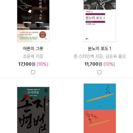
어른의 그릇
분노의 포도 1
조윤제 지음
존 스타인벡 지음, 김승욱 옮김
17,100
원
(10%)
11,700
원
(10%)