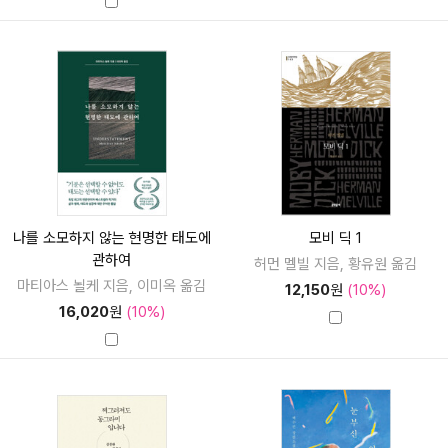
나를 소모하지 않는 현명한 태도에
모비 딕 1
관하여
허먼 멜빌 지음, 황유원 옮김
마티아스 뇔케 지음, 이미옥 옮김
12,150
원
(10%)
16,020
원
(10%)