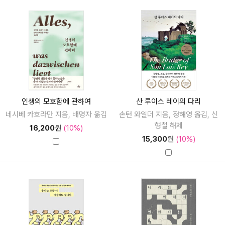
인생의 모호함에 관하여
산 루이스 레이의 다리
네시베 카흐라만 지음, 배명자 옮김
손턴 와일더 지음, 정해영 옮김, 신
형철 해제
16,200
원
(10%)
15,300
원
(10%)