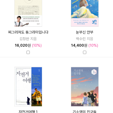
찌그러져도 동그라미입니다
눈부신 안부
김창완 지음
백수린 지음
16,020
원
(10%)
14,400
원
(10%)
자전거여행 1
기소영의 친구들