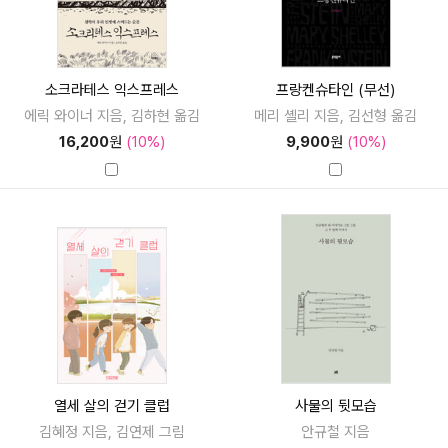
소크라테스 익스프레스
프랑켄슈타인 (무선)
에릭 와이너 지음, 김하현 옮김
메리 셸리 지음, 김선형 옮김
16,200
원
(10%)
9,900
원
(10%)
열세 살의 걷기 클럽
사물의 뒷모습
김혜정 지음, 김연제 그림
안규철 지음