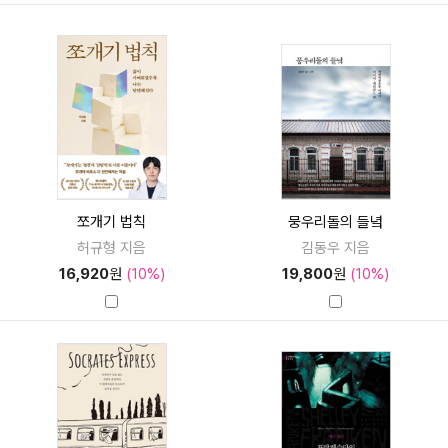
쪼개기 법칙
뭉우리돌의 들녘
허규형 지음
김동우 지음
16,920
원
(10%)
19,800
원
(10%)