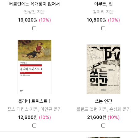
베를린에는 육개장이 없어서
아무튼, 집
전성진 지음
김미리 지음
16,020
원
(10%)
10,800
원
(10%)
올리버 트위스트 1
쓰는 인간
찰스 디킨스 지음, 이인규 옮김
롤런드 앨런 지음, 손성화 옮김
12,600
원
(10%)
21,600
원
(10%)