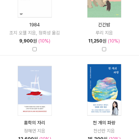
1984
긴긴밤
조지 오웰 지음, 정회성 옮김
루리 지음
9,900
원
(10%)
11,250
원
(10%)
홍학의 자리
천 개의 파랑
정해연 지음
천선란 지음
12,600
원
(10%)
15,300
원
(10%)