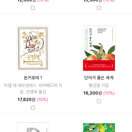
돈키호테 1
단어가 품은 세계
미겔 데 세르반테스 사아베드라 지
황선엽 지음
음, 안영옥 옮김
16,200
원
(10%)
17,820
원
(10%)