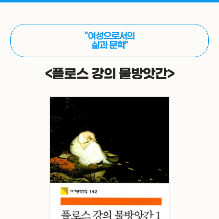
"여성으로서의
삶과 문학"
<플로스 강의 물방앗간>