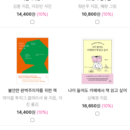
김훈 지음, 이강빈 사진
정은주 지음, 해랑 그림
14,400
원
(10%)
10,800
원
(10%)
불안한 완벽주의자를 위한 책
나이 들어도 카페에서 책 읽고 싶어
마이클 투히그.클라리사 옹 지음, 이
심혜경 지음
진 옮김
16,650
원
(10%)
14,400
원
(10%)