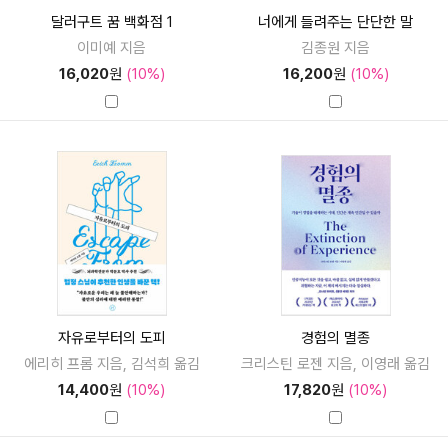
달러구트 꿈 백화점 1
너에게 들려주는 단단한 말
이미예 지음
김종원 지음
16,020
원
(10%)
16,200
원
(10%)
자유로부터의 도피
경험의 멸종
에리히 프롬 지음, 김석희 옮김
크리스틴 로젠 지음, 이영래 옮김
14,400
원
(10%)
17,820
원
(10%)