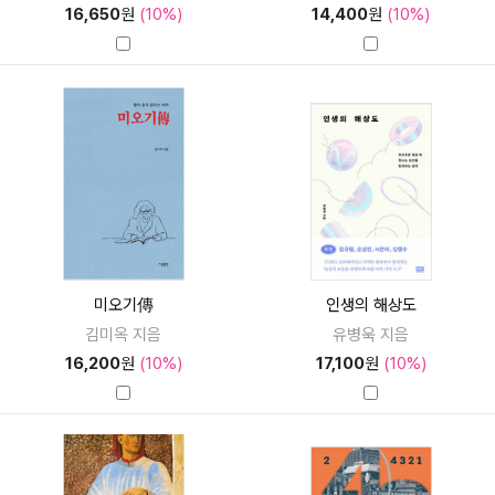
16,650
원
(10%)
14,400
원
(10%)
미오기傳
인생의 해상도
김미옥 지음
유병욱 지음
16,200
원
(10%)
17,100
원
(10%)