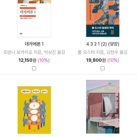
데카메론 1
4 3 2 1 (2) (양장)
조반니 보카치오 지음, 박상진 옮김
폴 오스터 지음, 김현우 옮김
12,150
원
(10%)
19,800
원
(10%)