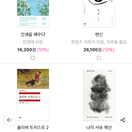
인생을 배우다
변신
전영애 지음
프란츠 카프카 지음, 이주동 옮김
16,200
원
(10%)
26,100
원
(10%)
뒤로가
공유하기
기
올리버 트위스트 2
나의 사유 재산