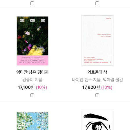
엄마만 남은 김미자
외로움의 책
김중미 지음
다이앤 엔스 지음, 박아람 옮김
17,100
원
(10%)
17,820
원
(10%)