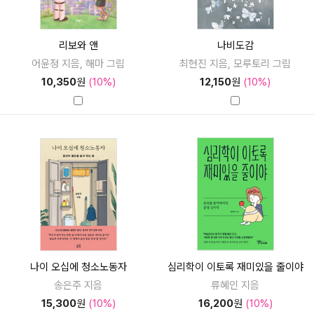
리보와 앤
나비도감
어윤정 지음, 해마 그림
최현진 지음, 모루토리 그림
10,350
원
(10%)
12,150
원
(10%)
나이 오십에 청소노동자
심리학이 이토록 재미있을 줄이야
송은주 지음
류혜인 지음
15,300
원
(10%)
16,200
원
(10%)