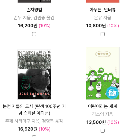
손자병법
아무튼, 인터뷰
손무 지음, 김원중 옮김
은유 지음
16,200
원
(10%)
10,800
원
(10%)
눈먼 자들의 도시 (탄생 100주년 기
어린이라는 세계
념 스페셜 에디션)
김소영 지음
주제 사라마구 지음, 정영목 옮김
13,500
원
(10%)
16,920
원
(10%)