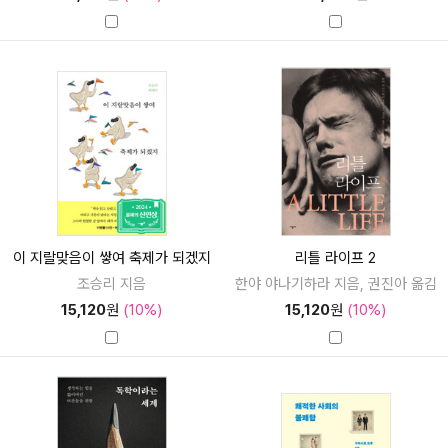
이 지랄맞음이 쌓여 축제가 되겠지
리틀 라이프 2
조승리 지음
한야 야나기하라 지음, 권진아 옮김
15,120
원
(10%)
15,120
원
(10%)