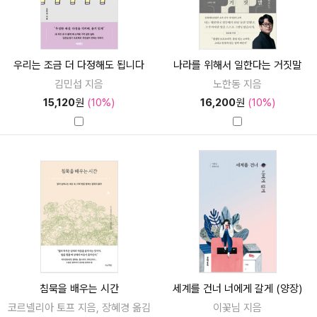
우리는 조금 더 다정해도 됩니다
나라를 위해서 일한다는 거짓말
김민섭 지음
노한동 지음
15,120
원
(10%)
16,200
원
(10%)
침묵을 배우는 시간
세계를 건너 너에게 갈게 (양장)
코르넬리아 토프 지음, 장혜경 옮김
이꽃님 지음