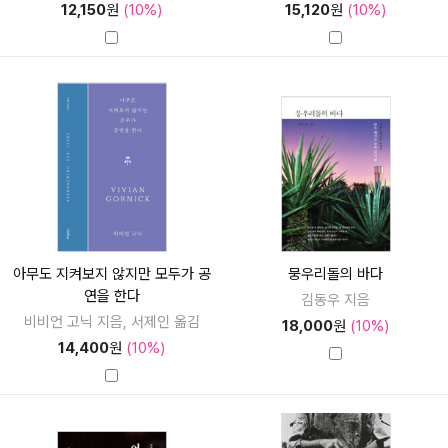
12,150
원
(10%)
15,120
원
(10%)
아무도 지켜보지 않지만 모두가 공
뭉우리돌의 바다
연을 한다
김동우 지음
비비언 고닉 지음, 서제인 옮김
18,000
원
(10%)
14,400
원
(10%)