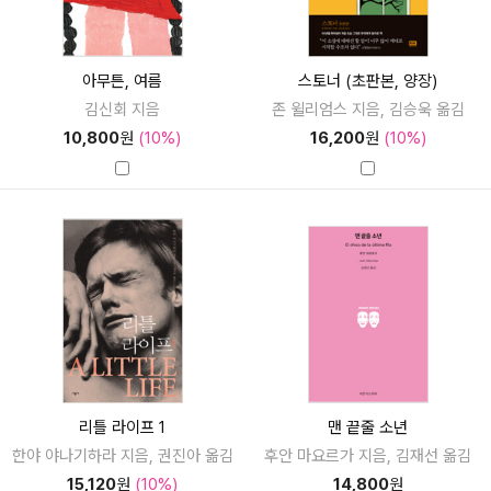
아무튼, 여름
스토너 (초판본, 양장)
김신회 지음
존 윌리엄스 지음, 김승욱 옮김
10,800
원
(10%)
16,200
원
(10%)
리틀 라이프 1
맨 끝줄 소년
한야 야나기하라 지음, 권진아 옮김
후안 마요르가 지음, 김재선 옮김
15,120
원
(10%)
14,800
원