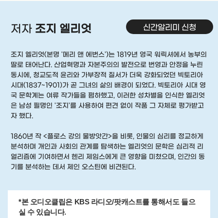
신간알리미 신청
저자
조지 엘리엇
조지 엘리엇(본명 '메리 앤 에번스')는 1819년 영국 워릭셔에서 농부의
딸로 태어난다. 산업혁명과 자본주의의 발전으로 번영과 안정을 누린
동시에, 청교도적 윤리와 가부장적 질서가 더욱 강화되었던 빅토리아
시대(1837~1901)가 곧 그녀의 삶의 배경이 되었다. 빅토리아 시대 영
국 문학계는 여류 작가들을 폄하했고, 이러한 성차별을 인식한 엘리엇
은 남성 필명인 '조지'를 사용하여 편견 없이 작품 그 자체로 평가받고
자 했다.
1860년 작 <플로스 강의 물방앗간>을 비롯, 인물의 심리를 정교하게
분석하며 개인과 사회의 관계를 탐색하는 엘리엇의 문학은 심리적 리
얼리즘에 기여하면서 헨리 제임스에게 큰 영향을 미쳤으며, 인간의 동
기를 분석하는 데서 제인 오스틴에 비견된다.
*본 오디오클립은 KBS 라디오/팟캐스트를 통해서도 들으
실 수 있습니다.