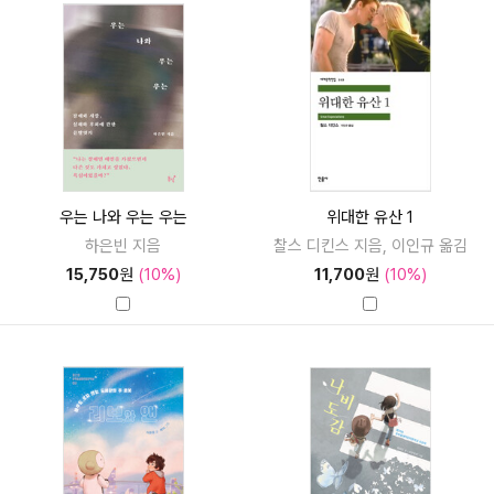
우는 나와 우는 우는
위대한 유산 1
하은빈 지음
찰스 디킨스 지음, 이인규 옮김
15,750
원
(10%)
11,700
원
(10%)