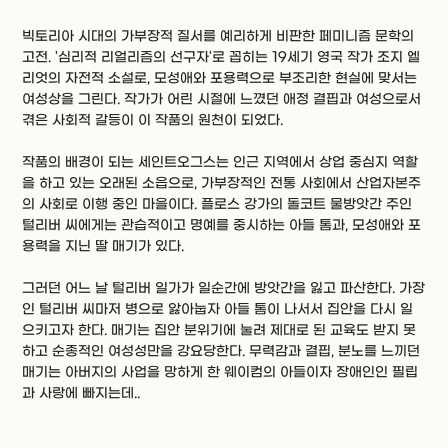
빅토리아 시대의 가부장적 질서를 예리하게 비판한 페미니즘 문학의
고전. '심리적 리얼리즘의 선구자'로 꼽히는 19세기 영국 작가 조지 엘
리엇의 자전적 소설로, 모성애와 포용력으로 부조리한 현실에 맞서는
여성상을 그린다. 작가가 어린 시절에 느꼈던 애정 결핍과 여성으로서
겪은 사회적 갈등이 이 작품의 원천이 되었다.
작품의 배경이 되는 세인트오그스는 인근 지역에서 상업 중심지 역할
을 하고 있는 오래된 소읍으로, 가부장적인 전통 사회에서 산업자본주
의 사회로 이행 중인 마을이다. 플로스 강가의 돌코트 물방앗간 주인
털리버 씨에게는 관습적이고 명예를 중시하는 아들 톰과, 모성애와 포
용력을 지닌 딸 매기가 있다.
그러던 어느 날 털리버 일가가 일순간에 방앗간을 잃고 파산한다. 가장
인 털리버 씨마저 병으로 앓아눕자 아들 톰이 나서서 집안을 다시 일
으키고자 한다. 매기는 집안 분위기에 눌려 제대로 된 교육도 받지 못
하고 순종적인 여성성만을 강요당한다. 무력감과 결핍, 분노를 느끼던
매기는 아버지의 사업을 망하게 한 웨이컴의 아들이자 장애인인 필립
과 사랑에 빠지는데..