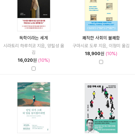
독학이라는 세계
쾌적한 사회의 불쾌함
시라토리 하루히코 지음, 양필성 옮
구마시로 도루 지음, 이정미 옮김
김
18,900
원
(10%)
16,020
원
(10%)