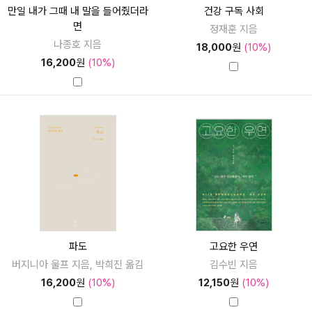
만일 내가 그때 내 말을 들어줬더라
건강 구독 사회
면
정재훈 지음
나종호 지음
18,000
원
(10%)
16,200
원
(10%)
파도
고요한 우연
버지니아 울프 지음, 박희진 옮김
김수빈 지음
16,200
원
(10%)
12,150
원
(10%)