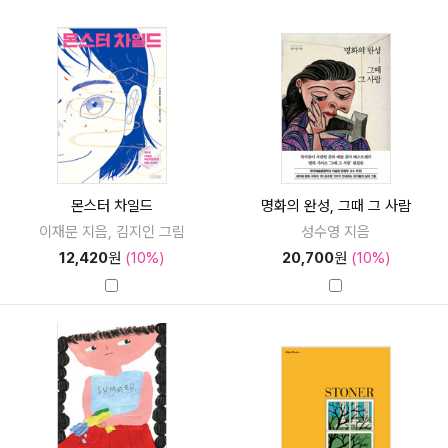
몬스터 차일드
명화의 완성, 그때 그 사람
이재문 지음, 김지인 그림
성수영 지음
12,420
원
(10%)
20,700
원
(10%)