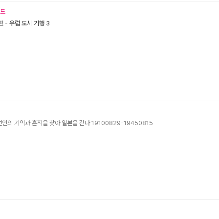
코드
편
-
유럽 도시 기행 3
인의 기억과 흔적을 찾아 일본을 걷다 19100829-19450815