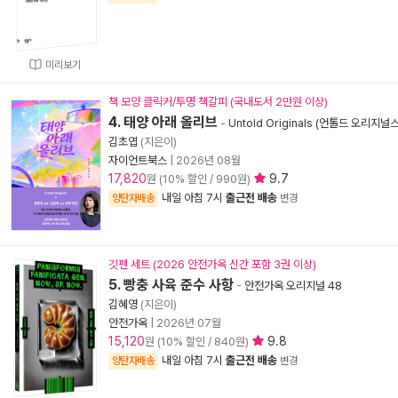
미리보기
책 모양 클릭커/투명 책갈피 (국내도서 2만원 이상)
4. 태양 아래 올리브
-
Untold Originals (언톨드 오리지널스
김초엽
(지은이)
자이언트북스
|
2026년 08월
17,820
9.7
원 (10% 할인 / 990원)
내일 아침 7시
출근전 배송
양탄자배송
변경
깃펜 세트 (2026 안전가옥 신간 포함 3권 이상)
5. 빵충 사육 준수 사항
-
안전가옥 오리지널 48
김혜영
(지은이)
안전가옥
|
2026년 07월
15,120
9.8
원 (10% 할인 / 840원)
내일 아침 7시
출근전 배송
양탄자배송
변경