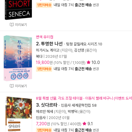
내일 아침 7시
출근전 배송
양탄자배송
변경
미리보기
변색 유리컵
2. 투명한 나선
-
탐정 갈릴레오 시리즈 10
히가시노 게이고
(지은이),
김선영
(옮긴이)
북다
|
2026년 07월
19,800
10.0
원 (10% 할인 / 1,100원)
내일 아침 7시
출근전 배송
양탄자배송
변경
미리보기
8월 특별 선물. 각도 조절 테이블 · 이동식 빨래 바구니 (이벤트 도
3. 싯다르타
-
민음사 세계문학전집 58
헤르만 헤세
(지은이),
박병덕
(옮긴이)
민음사
|
2002년 01월
7,200
9.1
원 (10% 할인 / 400원)
내일 아침 7시
출근전 배송
양탄자배송
변경