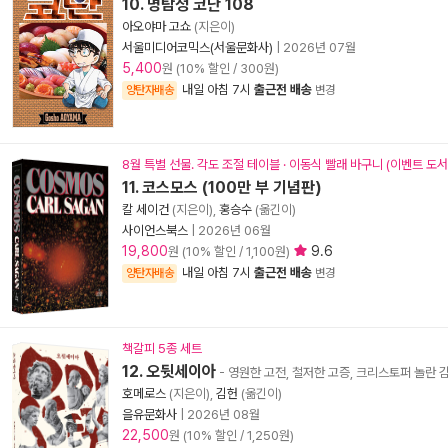
10. 명탐정 코난 108
아오야마 고쇼
(지은이)
서울미디어코믹스(서울문화사)
|
2026년 07월
5,400
원 (10% 할인 / 300원)
내일 아침 7시
출근전 배송
양탄자배송
변경
8월 특별 선물. 각도 조절 테이블 · 이동식 빨래 바구니 (이벤트 도
11. 코스모스 (100만 부 기념판)
칼 세이건
(지은이),
홍승수
(옮긴이)
사이언스북스
|
2026년 06월
19,800
9.6
원 (10% 할인 / 1,100원)
내일 아침 7시
출근전 배송
양탄자배송
변경
책갈피 5종 세트
12. 오뒷세이아
- 영원한 고전, 철저한 고증, 크리스토퍼 놀란
호메로스
(지은이),
김헌
(옮긴이)
을유문화사
|
2026년 08월
22,500
원 (10% 할인 / 1,250원)