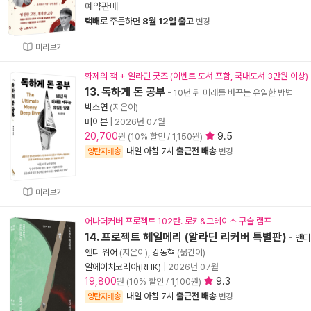
예약판매
택배
로 주문하면
8월 12일 출고
변경
미리보기
화제의 책 + 알라딘 굿즈 (이벤트 도서 포함, 국내도서 3만원 이상)
13. 독하게 돈 공부
- 10년 뒤 미래를 바꾸는 유일한 방법
박소연
(지은이)
메이븐
|
2026년 07월
20,700
9.5
원 (10% 할인 / 1,150원)
내일 아침 7시
출근전 배송
양탄자배송
변경
미리보기
어나더커버 프로젝트 102탄. 로키&그레이스 구슬 램프
14. 프로젝트 헤일메리 (알라딘 리커버 특별판)
-
앤디
앤디 위어
(지은이),
강동혁
(옮긴이)
알에이치코리아(RHK)
|
2026년 07월
19,800
9.3
원 (10% 할인 / 1,100원)
내일 아침 7시
출근전 배송
양탄자배송
변경