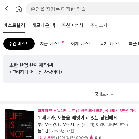
베스트셀러
새로나온 책
추천마법사
추천도서
주간 베스트
지금 베스트
어제 베스트
특가 베스트
북플
초판 한정 한지 제작본!
<그리하여 어느 날 사랑이여>
국내도서
화제의 책 + 알라딘 굿즈 (이벤트 도서 포함, 국내도서 3만원 이상)
1. 세네카, 오늘을 빼앗기고 있는 당신에게
루키우스 안나이우스 세네카
(지은이),
하와이 대저택
(편역)
논픽션
|
2026년 07월
16,200
9.8
원 (10% 할인 / 900원)