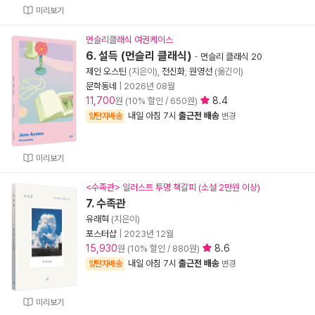
미리보기
먼슬리클래식 여권케이스
6. 설득 (먼슬리 클래식)
-
먼슬리 클래식 20
제인 오스틴
(지은이),
전신화
,
원영선
(옮긴이)
문학동네
|
2026년 08월
11,700
8.4
원 (10% 할인 / 650원)
내일 아침 7시
출근전 배송
양탄자배송
변경
미리보기
<수족관> 일러스트 투명 책갈피 (소설 2만원 이상)
7. 수족관
유래혁
(지은이)
포스터샵
|
2023년 12월
15,930
8.6
원 (10% 할인 / 880원)
내일 아침 7시
출근전 배송
양탄자배송
변경
미리보기