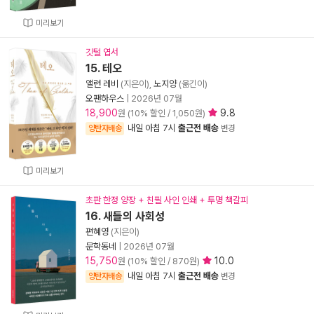
미리보기
깃털 엽서
15. 테오
앨런 레비
(지은이),
노지양
(옮긴이)
오팬하우스
|
2026년 07월
18,900
9.8
원 (10% 할인 / 1,050원)
내일 아침 7시
출근전 배송
양탄자배송
변경
미리보기
초판 한정 양장 + 친필 사인 인쇄 + 투명 책갈피
16. 새들의 사회성
편혜영
(지은이)
문학동네
|
2026년 07월
15,750
10.0
원 (10% 할인 / 870원)
내일 아침 7시
출근전 배송
양탄자배송
변경