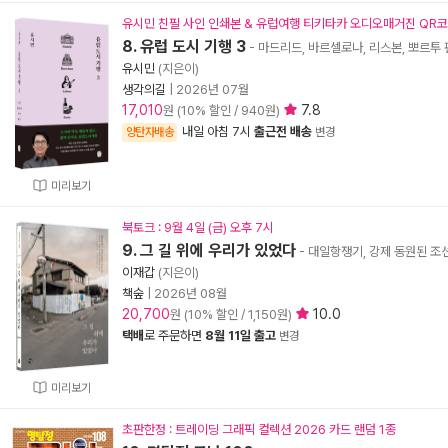
유시민 친필 사인 인쇄본 & 유럽여행 티키타카 오디오매거진 QR
8. 유럽 도시 기행 3
- 마드리드, 바르셀로나, 리스본, 뽀르투 
유시민
(지은이)
생각의길
|
2026년 07월
17,010
7.8
원 (10% 할인 / 940원)
내일 아침 7시
출근전 배송
양탄자배송
변경
미리보기
북토크 : 9월 4일 (금) 오후 7시
9. 그 길 위에 우리가 있었다
- 대일항쟁기, 강제 동원된 조선
이재갑
(지은이)
책숲
|
2026년 08월
20,700
10.0
원 (10% 할인 / 1,150원)
택배
로 주문하면
8월 11일 출고
변경
미리보기
초판한정 : 트레이딩 그래픽 컬렉션 2026 카드 랜덤 1종