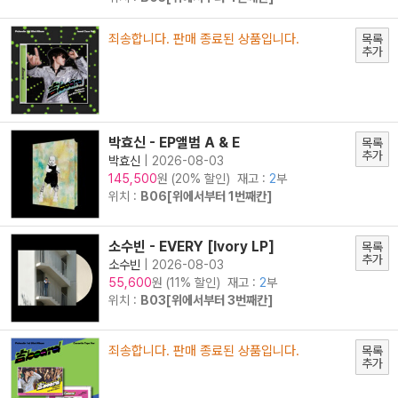
죄송합니다. 판매 종료된 상품입니다.
목록
추가
박효신 - EP앨범 A & E
목록
추가
박효신
|
2026-08-03
원 (20% 할인) 재고 :
2
부
145,500
위치 :
B06[위에서부터 1번째칸]
소수빈 - EVERY [Ivory LP]
목록
추가
소수빈
|
2026-08-03
원 (11% 할인) 재고 :
2
부
55,600
위치 :
B03[위에서부터 3번째칸]
죄송합니다. 판매 종료된 상품입니다.
목록
추가