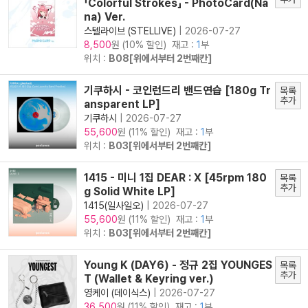
「Colorful Strokes」 - PhotoCard(Na
na) Ver.
스텔라이브 (STELLIVE)
|
2026-07-27
원 (10% 할인) 재고 :
1
부
8,500
위치 :
B08[위에서부터 2번째칸]
기쿠하시 - 코인런드리 밴드연습 [180g Tr
목록
추가
ansparent LP]
기쿠하시
|
2026-07-27
원 (11% 할인) 재고 :
1
부
55,600
위치 :
B03[위에서부터 2번째칸]
1415 - 미니 1집 DEAR : X [45rpm 180
목록
추가
g Solid White LP]
1415(일사일오)
|
2026-07-27
원 (11% 할인) 재고 :
1
부
55,600
위치 :
B03[위에서부터 2번째칸]
Young K (DAY6) - 정규 2집 YOUNGES
목록
추가
T (Wallet & Keyring ver.)
영케이 (데이식스)
|
2026-07-27
원 (11% 할인) 재고 :
1
부
36,500