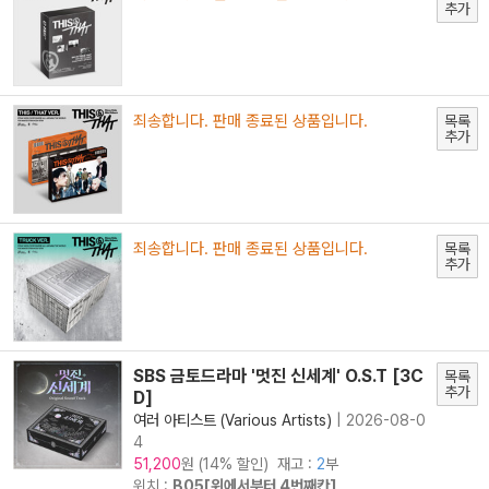
추가
죄송합니다. 판매 종료된 상품입니다.
목록
추가
죄송합니다. 판매 종료된 상품입니다.
목록
추가
SBS 금토드라마 '멋진 신세계' O.S.T [3C
목록
추가
D]
여러 아티스트 (Various Artists)
|
2026-08-0
4
원 (14% 할인) 재고 :
2
부
51,200
위치 :
B05[위에서부터 4번째칸]