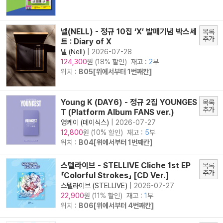
넬(NELL) - 정규 10집 ‘X’ 발매기념 박스세
목록
추가
트 : Diary of X
넬 (Nell)
|
2026-07-28
원 (18% 할인) 재고 :
2
부
124,300
위치 :
B05[위에서부터 1번째칸]
Young K (DAY6) - 정규 2집 YOUNGES
목록
추가
T (Platform Album FANS ver.)
영케이 (데이식스)
|
2026-07-27
원 (10% 할인) 재고 :
5
부
12,800
위치 :
B04[위에서부터 1번째칸]
스텔라이브 - STELLIVE Cliche 1st EP
목록
추가
「Colorful Strokes」 [CD Ver.]
스텔라이브 (STELLIVE)
|
2026-07-27
원 (11% 할인) 재고 :
1
부
22,900
위치 :
B06[위에서부터 4번째칸]