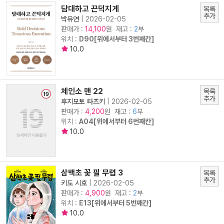
담대하고 끈덕지게
목록
추가
박유연
|
2026-02-05
판매가 :
원 재고 :
2
부
14,100
위치 :
D90[위에서부터 3번째칸]
10.0
체인소 맨 22
목록
추가
후지모토 타츠키
|
2026-02-05
판매가 :
원 재고 :
6
부
4,200
위치 :
A04[위에서부터 6번째칸]
10.0
삼백초 꽃 필 무렵 3
목록
추가
키도 시호
|
2026-02-05
판매가 :
원 재고 :
2
부
4,900
위치 :
E13[위에서부터 5번째칸]
10.0