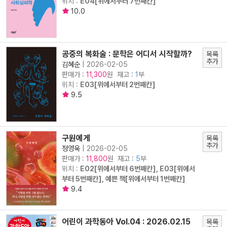
위치 :
E04[위에서부터 7번째칸]
10.0
공중의 복화술 : 문학은 어디서 시작할까?
목록
추가
김혜순
|
2026-02-05
판매가 :
원 재고 :
1
부
11,300
위치 :
E03[위에서부터 2번째칸]
9.5
구원에게
목록
추가
정영욱
|
2026-02-05
판매가 :
원 재고 :
5
부
11,800
위치 :
E02[위에서부터 6번째칸], E03[위에서
부터 5번째칸], 예쁜 책[위에서부터 1번째칸]
9.4
어린이 과학동아 Vol.04 : 2026.02.15
목록