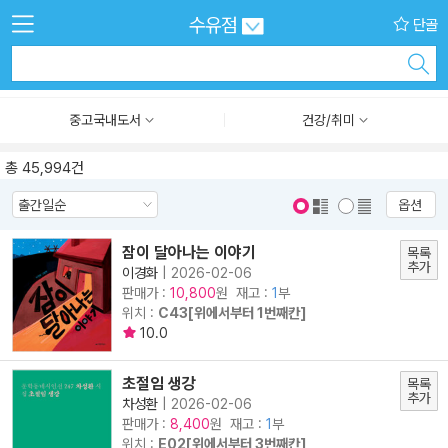
수유점
단골
중고국내도서
건강/취미
총 45,994건
옵션
표지 보기
표지 안보기
잠이 달아나는 이야기
목록
추가
이경화
|
2026-02-06
판매가 :
원 재고 :
1
부
10,800
위치 :
C43[위에서부터 1번째칸]
10.0
초절임 생강
목록
추가
차성환
|
2026-02-06
판매가 :
원 재고 :
1
부
8,400
위치 :
E02[위에서부터 3번째칸]