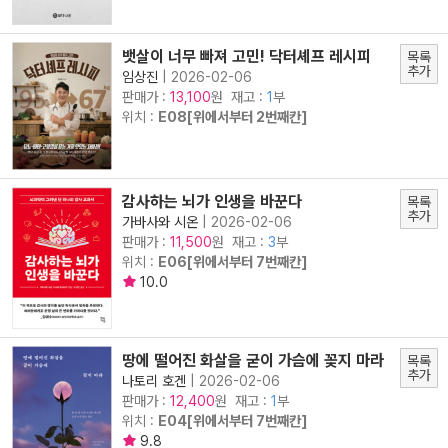
뱃살이 너무 빠져 고민! 닥터셰프 레시피
목록
추가
임상진
|
2026-02-06
판매가 :
원 재고 :
1
부
13,100
위치 :
E08[위에서부터 2번째칸]
감사하는 뇌가 인생을 바꾼다
목록
추가
가바사와 시온
|
2026-02-06
판매가 :
원 재고 :
3
부
11,500
위치 :
E06[위에서부터 7번째칸]
10.0
땅에 떨어진 화살을 굳이 가슴에 꽂지 마라
목록
추가
나토리 호겐
|
2026-02-06
판매가 :
원 재고 :
1
부
12,400
위치 :
E04[위에서부터 7번째칸]
9.8