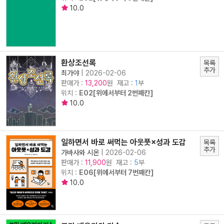
10.0
환상조선록
목록
추가
최가야
|
2026-02-06
판매가 :
원 재고 :
1
부
13,200
위치 :
E02[위에서부터 2번째칸]
10.0
일하면서 바로 써먹는 아웃풋×성과 도감
목록
추가
가바사와 시온
|
2026-02-06
판매가 :
원 재고 :
5
부
11,900
위치 :
E06[위에서부터 7번째칸]
10.0