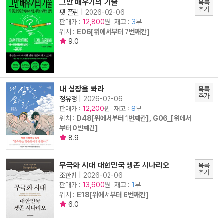
그만 배우기의 기술
목록
추가
팻 플린
|
2026-02-06
판매가 :
원 재고 :
3
부
12,800
위치 :
E06[위에서부터 7번째칸]
9.0
내 심장을 쏴라
목록
추가
정유정
|
2026-02-06
판매가 :
원 재고 :
8
부
12,200
위치 :
D48[위에서부터 1번째칸], G06_[위에서
부터 0번째칸]
8.9
무극화 시대 대한민국 생존 시나리오
목록
추가
조한범
|
2026-02-06
판매가 :
원 재고 :
1
부
13,600
위치 :
E18[위에서부터 6번째칸]
6.0