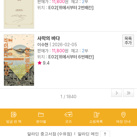
판매가 :
원 재고 :
2
부
11,800
위치 :
E02[위에서부터 2번째칸]
사막의 바다
목록
추가
이수현
|
2026-02-05
판매가 :
원 재고 :
2
부
11,800
위치 :
E02[위에서부터 6번째칸]
9.4
1 / 1840
방금 판 책
분야별
굿즈
쇼핑목록
매장 안내
알라딘 중고서점 (수유점)
l
알라딘 메인