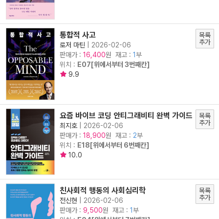
통합적 사고
목록
추가
로저 마틴
|
2026-02-06
판매가 :
원 재고 :
1
부
16,400
위치 :
E07[위에서부터 3번째칸]
9.9
요즘 바이브 코딩 안티그래비티 완벽 가이드
목록
추가
최지호
|
2026-02-06
판매가 :
원 재고 :
2
부
18,900
위치 :
E18[위에서부터 6번째칸]
10.0
친사회적 행동의 사회심리학
목록
추가
전신현
|
2026-02-06
판매가 :
원 재고 :
1
부
9,500