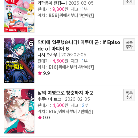
추가
과학동아 편집부
|
2026-02-05
판매가 :
원 재고 :
1
부
9,800
위치 :
B58[위에서부터 1번째칸]
악마에 입문했습니다! 이루마 군 : if Episo
목록
추가
de of 마피아 6
니시 오사무
|
2026-02-05
판매가 :
원 재고 :
1
부
4,600
위치 :
E16[위에서부터 4번째칸]
9.9
남의 여명으로 청춘하지 마 2
목록
추가
후쿠야마 료코
|
2026-02-05
판매가 :
원 재고 :
2
부
4,600
위치 :
E15[위에서부터 7번째칸]
9.0