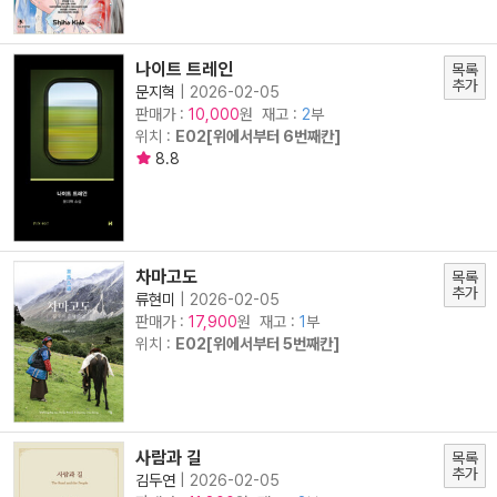
나이트 트레인
목록
추가
문지혁
|
2026-02-05
판매가 :
원 재고 :
2
부
10,000
위치 :
E02[위에서부터 6번째칸]
8.8
차마고도
목록
추가
류현미
|
2026-02-05
판매가 :
원 재고 :
1
부
17,900
위치 :
E02[위에서부터 5번째칸]
사람과 길
목록
추가
김두연
|
2026-02-05