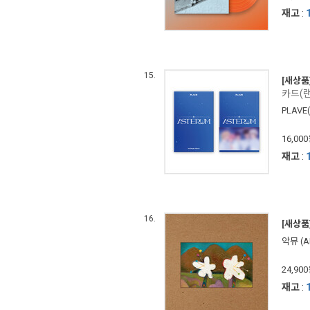
재고
:
15.
[새상품
카드(랜
PLAV
16,00
재고
:
16.
[새상품
악뮤 (A
24,90
재고
: