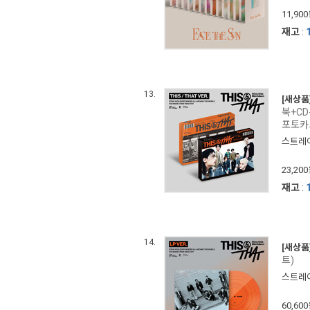
11,90
재고
:
13.
[새상품
북+CD
포토카드
스트레이 
23,20
재고
:
14.
[새상품
트)
스트레이 
60,60