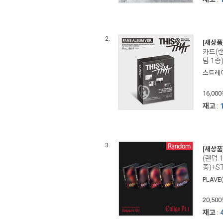
2.
[새상품
카드(랜
덤 1종
스트레이 
16,00
재고
:
3.
[새상품
(랜덤 
종)+S
PLAV
20,50
재고
: