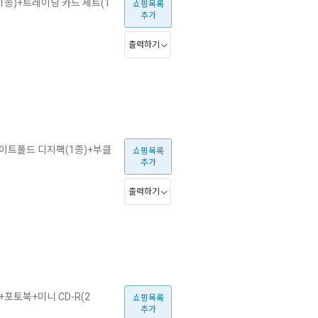
(1종)+트레이딩 카드 세트(1
쇼핑목록
추가
출력하기
+게이트폴드 디지팩(1종)+부클
쇼핑목록
추가
출력하기
+포토북+미니 CD-R(2
쇼핑목록
추가