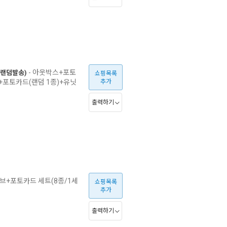
- 아웃박스+포토
중 랜덤발송)
쇼핑목록
트+포토카드(랜덤 1종)+유닛
추가
출력하기
브+포토카드 세트(8종/1세
쇼핑목록
추가
출력하기