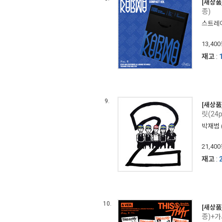
[새상품
종)
스트레이 
13,40
재고
:
9.
[새상품
릿(24
박재범 (
21,40
재고
:
10.
[새상품
종)+