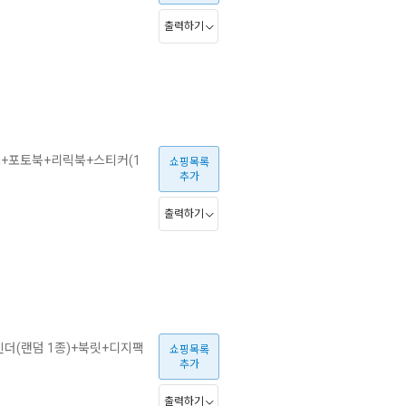
출력하기
브+포토북+리릭북+스티커(1
쇼핑목록
추가
출력하기
인더(랜덤 1종)+북릿+디지팩
쇼핑목록
추가
출력하기