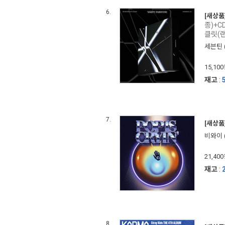
6.
[새상품
종)+C
클릿(랜
세븐틴 (
15,10
재고
:
7.
[새상품
비와이 (
21,40
재고
:
8.