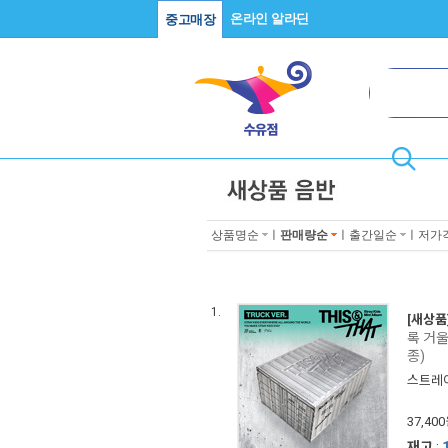
온라인 알라딘
중고매장
상품명순
ㅣ
판매량순
ㅣ
출간일순
ㅣ
저가
1.
[새상품
록 거울
종)
스트레이 
37,40
재고
: