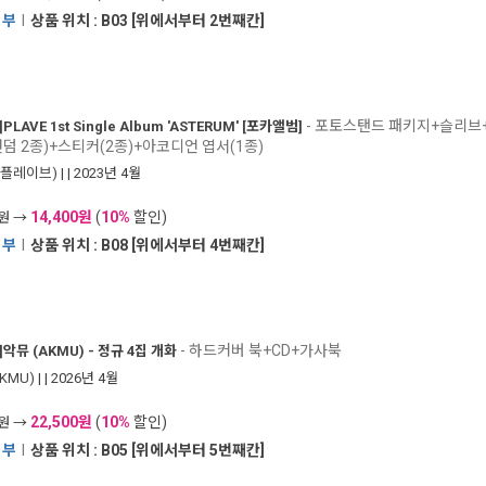
1부
I
상품 위치 : B03 [위에서부터 2번째칸]
- 포토스탠드 패키지+슬리브+
]
PLAVE 1st Single Album 'ASTERUM' [포카앨범]
덤 2종)+스티커(2종)+아코디언 엽서(1종)
E(플레이브)
|
| 2023년 4월
14,400원
(
10%
할인)
0원 →
1부
I
상품 위치 : B08 [위에서부터 4번째칸]
- 하드커버 북+CD+가사북
]
악뮤 (AKMU) - 정규 4집 개화
KMU)
|
| 2026년 4월
22,500원
(
10%
할인)
0원 →
1부
I
상품 위치 : B05 [위에서부터 5번째칸]