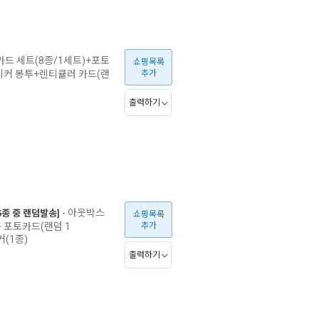
드 세트(8종/1세트)+포토
쇼핑목록
스티커 봉투+렌티큘러 카드(랜
추가
출력하기
- 아웃박스
)[5종 중 랜덤발송]
쇼핑목록
 포토카드(랜덤 1
추가
커(1종)
출력하기