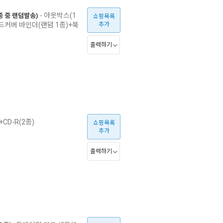
- 아웃박스(1
12종 중 랜덤발송)
쇼핑목록
하드커버 바인더(랜덤 1종)+북
추가
출력하기
CD-R(2종)
쇼핑목록
추가
출력하기