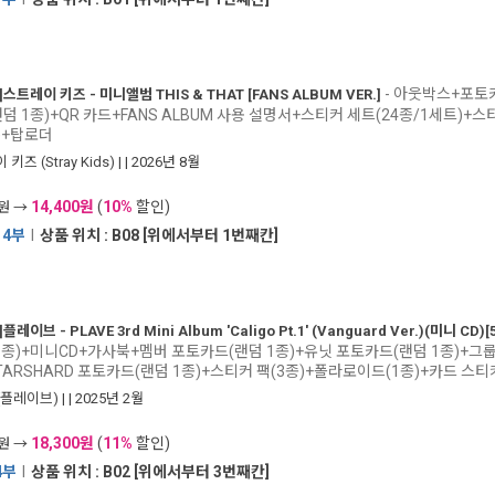
- 아웃박스+포토카
]
스트레이 키즈 - 미니앨범 THIS & THAT [FANS ALBUM VER.]
덤 1종)+QR 카드+FANS ALBUM 사용 설명서+스티커 세트(24종/1세트)+
)+탑로더
키즈 (Stray Kids)
|
| 2026년 8월
14,400원
(
10%
할인)
0원 →
14부
I
상품 위치 : B08 [위에서부터 1번째칸]
]
플레이브 - PLAVE 3rd Mini Album 'Caligo Pt.1' (Vanguard Ver.)(미니 CD
1종)+미니CD+가사북+멤버 포토카드(랜덤 1종)+유닛 포토카드(랜덤 1종)+그룹
TARSHARD 포토카드(랜덤 1종)+스티커 팩(3종)+폴라로이드(1종)+카드 스티
E(플레이브)
|
| 2025년 2월
18,300원
(
11%
할인)
0원 →
4부
I
상품 위치 : B02 [위에서부터 3번째칸]