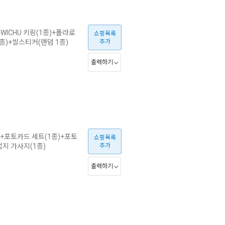
+WICHU 키링(1종)+폴라로
쇼핑목록
1종)+씰스티커(랜덤 1종)
추가
출력하기
)+포토카드 세트(1종)+포토
쇼핑목록
접지 가사지(1종)
추가
출력하기