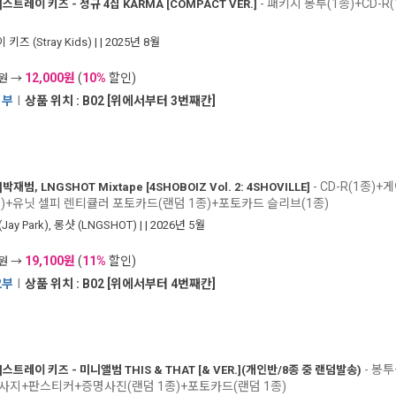
- 패키지 봉투(1종)+CD-R
]
스트레이 키즈 - 정규 4집 KARMA [COMPACT VER.]
키즈 (Stray Kids)
|
| 2025년 8월
12,000원
(
10%
할인)
0원 →
1부
I
상품 위치 : B02 [위에서부터 3번째칸]
- CD-R(1종)
]
박재범, LNGSHOT Mixtape [4SHOBOIZ Vol. 2: 4SHOVILLE]
p)+유닛 셀피 렌티큘러 포토카드(랜덤 1종)+포토카드 슬리브(1종)
Jay Park)
,
롱샷 (LNGSHOT)
|
| 2026년 5월
19,100원
(
11%
할인)
0원 →
2부
I
상품 위치 : B02 [위에서부터 4번째칸]
- 봉투
]
스트레이 키즈 - 미니앨범 THIS & THAT [& VER.](개인반/8종 중 랜덤발송)
가사지+판스티커+증명사진(랜덤 1종)+포토카드(랜덤 1종)