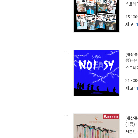
스트레이 
15,10
재고
:
11.
[새상품
종)+유
스트레이 
21,40
재고
:
12.
[새상품
(1종)
세븐틴 (