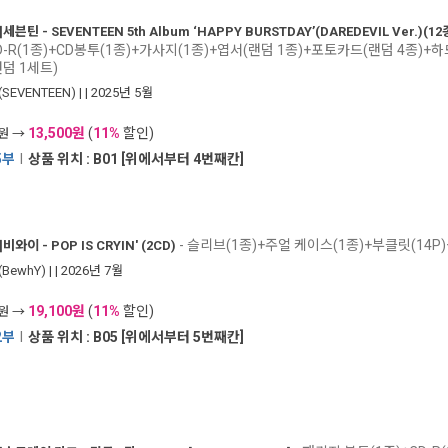
]
세븐틴 - SEVENTEEN 5th Album ‘HAPPY BURSTDAY’(DAREDEVIL Ver.)(
D-R(1종)+CD봉투(1종)+가사지(1종)+엽서(랜덤 1종)+포토카드(랜덤 4종)+
덤 1세트)
SEVENTEEN)
|
| 2025년 5월
13,500원
(
11%
할인)
0원 →
5부
I
상품 위치 : B01 [위에서부터 4번째칸]
- 슬리브(1종)+주얼 케이스(1종)+부클릿(14P)+
]
비와이 - POP IS CRYIN' (2CD)
BewhY)
|
| 2026년 7월
19,100원
(
11%
할인)
0원 →
2부
I
상품 위치 : B05 [위에서부터 5번째칸]