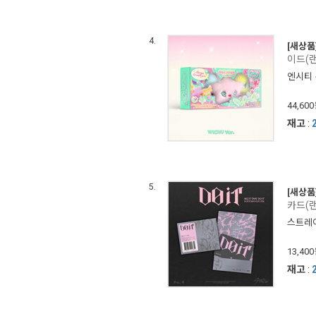
4.
[새상품
이드(랜
엔시티 위
44,60
재고
:
5.
[새상품
카드(랜
스트레이 
13,40
재고
: