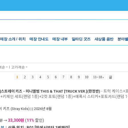
매장 소개 / 위치
매장 안내도
매장 내부
알라딘 굿즈
새상품 음반
분야별
격순
ㅣ
고가격순
1
2
3
4
5
6
7
8
9
10
11~18
끝
- 트럭 케이스+포
]
스트레이 키즈 - 미니앨범 THIS & THAT [TRUCK VER.](한정반)
+키체인 세트(랜덤 1종)+2컷 포토(랜덤 1종)+에폭시 스티커+포토카드(랜덤 1
키즈 (Stray Kids)
|
| 2026년 8월
33,300원
(
11%
할인)
0원 →
1부
I
상품 위치 : B01 [위에서부터 1번째칸]