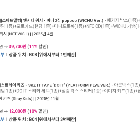
- 패키지 박스(1종)
]
[스마트앨범] 엔시티 위시 - 미니 2집 poppop (WICHU Ver.)
덤 1종)+포토카드(랜덤 1종)+미니포토북(1종)+NFC CD(1종)+WICHU 가방(
시 (NCT WISH)
|
| 2025년 4월
39,700원
(
11%
할인)
0원 →
2부
I
상품 위치 : B08 [위에서부터 1번째칸]
- 아웃박스(1종
]
스트레이 키즈 - SKZ IT TAPE ‘DO IT’ (PLATFORM PLVE VER.)
덤 1종)+DO IT 스티커 세트(1종)+실링 왁스 스티커(1종)+이미지 카드(1종)+
키즈 (Stray Kids)
|
| 2025년 11월
12,000원
(
10%
할인)
0원 →
2부
I
상품 위치 : B04 [위에서부터 3번째칸]