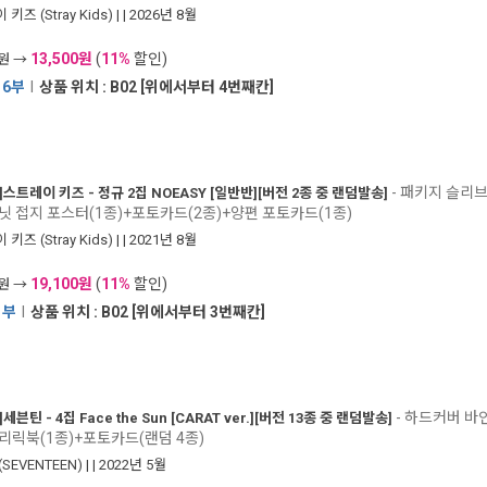
키즈 (Stray Kids)
|
| 2026년 8월
13,500원
(
11%
할인)
0원 →
16부
I
상품 위치 : B02 [위에서부터 4번째칸]
- 패키지 슬리
]
스트레이 키즈 - 정규 2집 NOEASY [일반반][버전 2종 중 랜덤발송]
닛 접지 포스터(1종)+포토카드(2종)+양편 포토카드(1종)
키즈 (Stray Kids)
|
| 2021년 8월
19,100원
(
11%
할인)
0원 →
1부
I
상품 위치 : B02 [위에서부터 3번째칸]
- 하드커버 바
]
세븐틴 - 4집 Face the Sun [CARAT ver.][버전 13종 중 랜덤발송]
+리릭북(1종)+포토카드(랜덤 4종)
SEVENTEEN)
|
| 2022년 5월