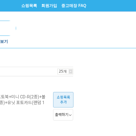
쇼핑목록
회원가입
중고매장 FAQ
보기
25개
토북+미니 CD-R(2종)+볼
쇼핑목록
종)+유닛 포토카드(랜덤 1
추가
출력하기