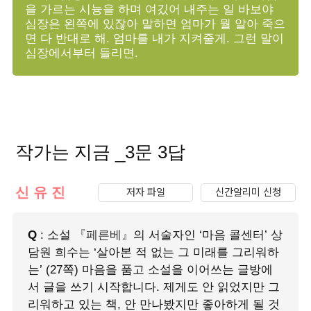
을 가르는 시늉을 하며 여깄어 내주는 일 바보야
심장은 왼쪽에 있잖아 말하면 엄마가 뭘 알아 죽으
면 다 반대로 해. 엄마를 내가 지켜줄게. 그런 말이
심장에서부터 들리면.
작가는 지금 _3문 3답
신 유 진
저자 파일
신간알리미 신청
Q
: 소설
『페른베』
의 서술자인 ‘마음 콜센터’ 상
담원 희수는 ‘살아본 적 없는 그 미래를 그리워하
는’ (27쪽) 마음을 품고 소설을 이어쓰는 글방에
서 글을 쓰기 시작합니다. 제게도 안 읽었지만 그
리워하고 있는 책, 안 만나봤지만 좋아하게 될 것