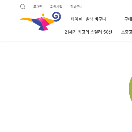
로그인
회원가입
장바구니
검색 열기
알라딘
테이블 · 빨래 바구니
구매
21세기 최고의 스릴러 50선
초중고