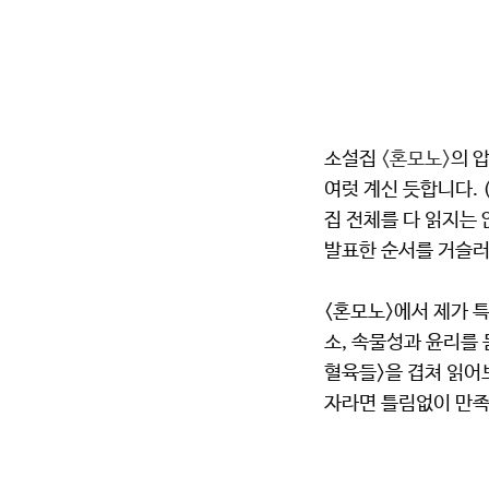
소설집
<혼모노>
의 
여럿 계신 듯합니다.
집 전체를 다 읽지는 
발표한 순서를 거슬러
<혼모노>에서 제가 특
소, 속물성과 윤리를
혈육들>을 겹쳐 읽어
자라면 틀림없이 만족