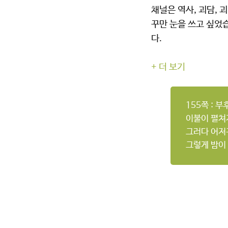
채널은 역사, 괴담, 
꾸만 눈을 쓰고 싶었
다.
+ 더 보기
155쪽 : 
이불이 펼쳐
그러다 어저
그렇게 밤이