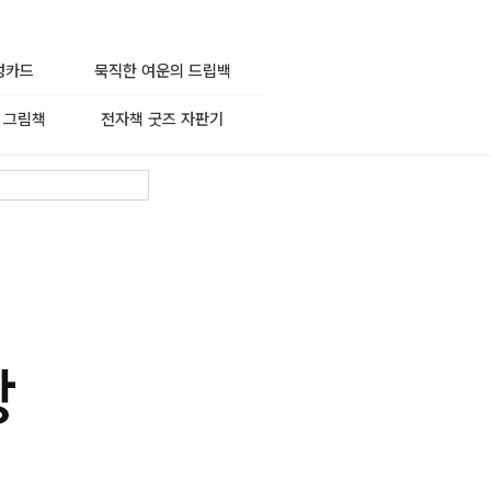
성카드
묵직한 여운의 드립백
 그림책
전자책 굿즈 자판기