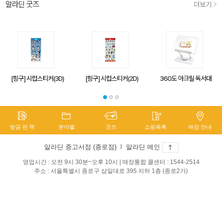
알라딘 굿즈
더보기
[핑구] 시럽스티커(3D)
[핑구] 시럽스티커(2D)
360도 아크릴 독서대
방금 판 책
분야별
굿즈
쇼핑목록
매장 안내
알라딘 중고서점 (종로점)
l
알라딘 메인
영업시간 : 오전 9시 30분~오후 10시 | 매장통합 콜센터 : 1544-2514
주소 : 서울특별시 종로구 삼일대로 395 지하 1층 (종로2가)