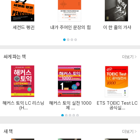
세컨드 펭귄
내가 주어인 문장의 힘
이 한 줄의 가사
싸게 파는 책
더보기
해커스 토익 LC 리스닝
해커스 토익 실전 1000
ETS TOEIC Test LC
(H...
제 ...
공식실...
새 책
더보기