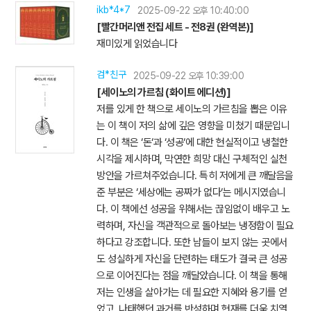
ikb*4*7
2025-09-22 오후 10:40:00
[빨간머리앤 전집 세트 - 전8권 (완역본)]
재미있게 읽었습니다
검*친구
2025-09-22 오후 10:39:00
[세이노의 가르침 (화이트 에디션)]
저를 있게 한 책으로 세이노의 가르침을 뽑은 이유
는 이 책이 저의 삶에 깊은 영향을 미쳤기 때문입니
다. 이 책은 ‘돈‘과 ‘성공‘에 대한 현실적이고 냉철한
시각을 제시하며, 막연한 희망 대신 구체적인 실천
방안을 가르쳐주었습니다. 특히 저에게 큰 깨달음을
준 부분은 ‘세상에는 공짜가 없다‘는 메시지였습니
다. 이 책에선 성공을 위해서는 끊임없이 배우고 노
력하며, 자신을 객관적으로 돌아보는 냉정함이 필요
하다고 강조합니다. 또한 남들이 보지 않는 곳에서
도 성실하게 자신을 단련하는 태도가 결국 큰 성공
으로 이어진다는 점을 깨달았습니다. 이 책을 통해
저는 인생을 살아가는 데 필요한 지혜와 용기를 얻
었고, 나태했던 과거를 반성하며 현재를 더욱 치열