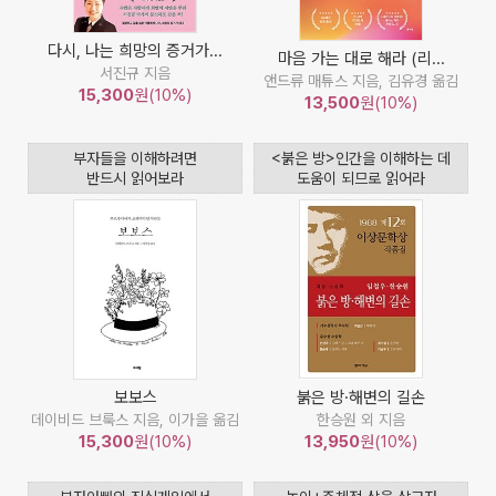
다시, 나는 희망의 증거가...
마음 가는 대로 해라 (리...
서진규 지음
앤드류 매튜스 지음, 김유경 옮김
15,300
원(10%)
13,500
원(10%)
부자들을 이해하려면
<붉은 방>인간을 이해하는 데
반드시 읽어보라
도움이 되므로 읽어라
보보스
붉은 방·해변의 길손
데이비드 브룩스 지음, 이가을 옮김
한승원 외 지음
15,300
원(10%)
13,950
원(10%)