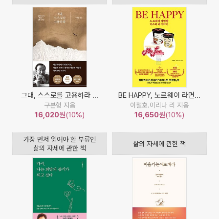
그대, 스스로를 고용하라 ...
BE HAPPY, 노르웨이 라면...
구본형 지음
이철호.이리나 리 지음
16,020
원(10%)
16,650
원(10%)
가장 먼저 읽어야 할 부류인
삶의 자세에 관한 책
삶의 자세에 관한 책