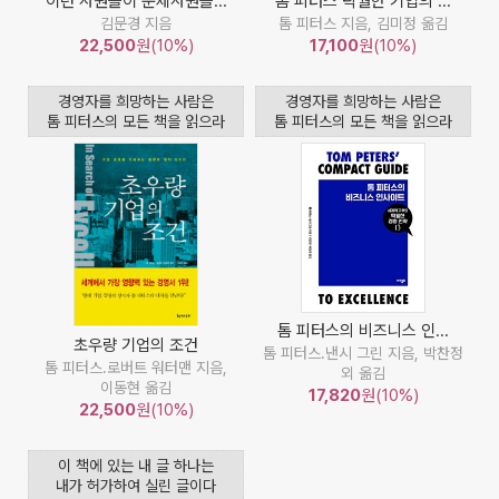
이런 사원들이 문제사원들...
톰 피터스 탁월한 기업의 ...
김문경 지음
톰 피터스 지음, 김미정 옮김
22,500
원(10%)
17,100
원(10%)
경영자를 희망하는 사람은
경영자를 희망하는 사람은
톰 피터스의 모든 책을 읽으라
톰 피터스의 모든 책을 읽으라
톰 피터스의 비즈니스 인...
초우량 기업의 조건
톰 피터스.낸시 그린 지음, 박찬정
톰 피터스.로버트 워터맨 지음,
외 옮김
이동현 옮김
17,820
원(10%)
22,500
원(10%)
이 책에 있는 내 글 하나는
내가 허가하여 실린 글이다