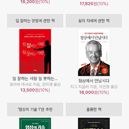
16,200
원(10%)
17,820
원(10%)
일 잘하는 방법에 관한 책
삶의 자세에 관한 책
일 잘하는 사람 일 못하는...
정상에서 만납시다
호리바 마사오 지음, 은미경 옮김
지그 지글러 지음, 이은정 옮김
13,500
원(10%)
18,000
원(10%)
'협상의 기술 1’만 추천
훌륭한 책