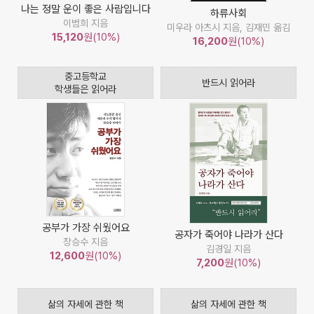
나는 정말 운이 좋은 사람입니다
하류사회
이범희 지음
미우라 아츠시 지음, 김재민 옮김
15,120
원(10%)
16,200
원(10%)
중고등학교
반드시 읽어라
학생들은 읽어라
공부가 가장 쉬웠어요
공자가 죽어야 나라가 산다
장승수 지음
김경일 지음
12,600
원(10%)
7,200
원(10%)
삶의 자세에 관한 책
삶의 자세에 관한 책