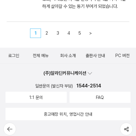
하게 살아갈 수 있는 동기 부여가 되었습니다.
1
2
3
4
5
>
로그인
전체 메뉴
회사 소개
출판사 안내
PC 버전
(주)알라딘커뮤니케이션
1544-2514
일반문의 (발신자 부담)
1:1 문의
FAQ
중고매장 위치, 영업시간 안내
뒤로가
공유하기
기