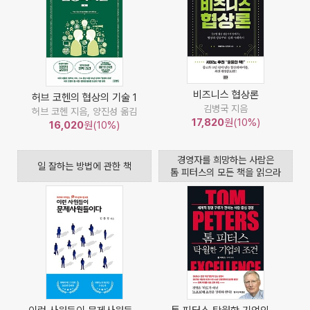
비즈니스 협상론
허브 코헨의 협상의 기술 1
김병국 지음
허브 코헨 지음, 양진성 옮김
17,820
원(10%)
16,020
원(10%)
경영자를 희망하는 사람은
일 잘하는 방법에 관한 책
톰 피터스의 모든 책을 읽으라