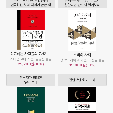
부자아빠의 진실게임에서
놀이+주체적 삶을 살고자
언급하신 삶의 자세에 관한 책
원한다면 반드시 읽어보라
성공하는 사람들의 7가지 ...
소비의 사회
스티븐 코비 지음, 김경섭 옮김
장 보드리야르 지음, 이상률 옮김
25,200
원(10%)
19,800
원(10%)
참부자가 되려면
전반부만 읽어 보라
읽어 보라