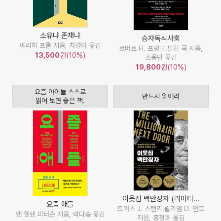
소유냐 존재냐
승자독식사회
에리히 프롬 지음, 차경아 옮김
로버트 H. 프랭크.필립 쿡 지음,
13,500
원(10%)
조용빈 옮김
19,800
원(10%)
요즘 아이들 스스로
반드시 읽어라
읽어 보면 좋은 책.
이웃집 백만장자 (리미티...
요즘 애들
토머스 J. 스탠리.윌리엄 D. 댄코
앤 헬렌 피터슨 지음, 박다솜 옮김
지음, 홍정희 옮김