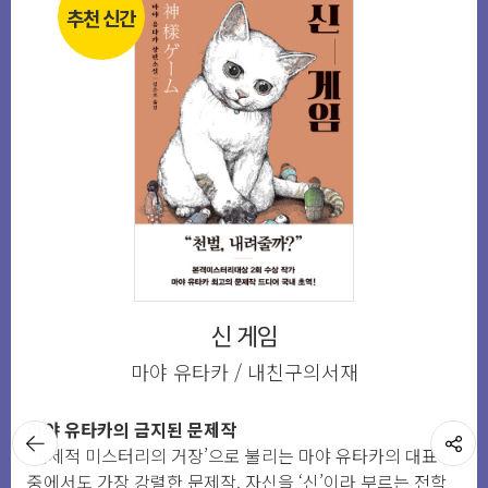
추천 신간
신 게임
마야 유타카 / 내친구의서재
마야 유타카의 금지된 문제작
뒤로가
공유하기
‘문제적 미스터리의 거장’으로 불리는 마야 유타카의 대표작
기
중에서도 가장 강렬한 문제작. 자신을 ‘신’이라 부르는 전학