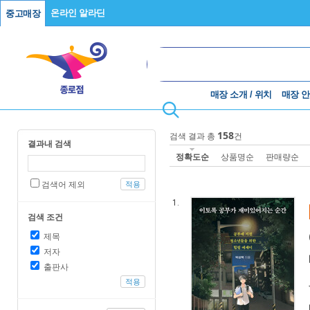
온라인 알라딘
중고매장
매장 소개 / 위치
매장 
158
검색 결과 총
건
결과내 검색
정확도순
상품명순
판매량순
검색어 제외
적용
1.
검색 조건
제목
저자
출판사
적용