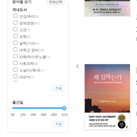
분야별 보기
전체선택
국내도서
건강/취미
(4)
경제경영
(81)
고전
(1)
과학
(2)
달력/기타
(1)
대학교 장터
(14)
만화/라이트노벨
(1)
사회과학
(8)
2.
소설/시/희곡
(1)
어린이
(1)
에세이
(15)
적용
역사
(1)
예술/대중문화
(2)
출간일
외국어
(1)
인문학
(10)
3M
12M
24M
36M
60M
전체
자기계발
(50)
좋은부모
(3)
적용
청소년
(5)