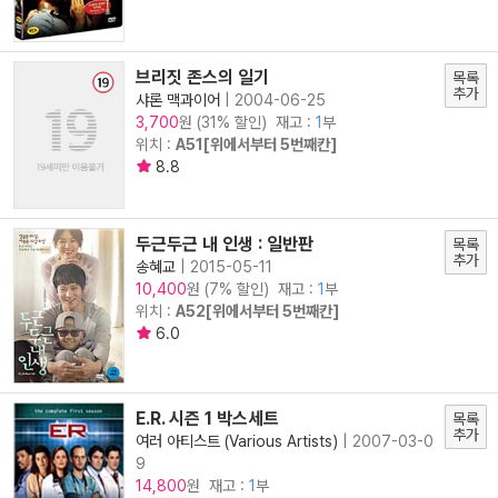
브리짓 존스의 일기
목록
추가
샤론 맥과이어
|
2004-06-25
원 (31% 할인) 재고 :
1
부
3,700
위치 :
A51[위에서부터 5번째칸]
8.8
두근두근 내 인생 : 일반판
목록
추가
송혜교
|
2015-05-11
원 (7% 할인) 재고 :
1
부
10,400
위치 :
A52[위에서부터 5번째칸]
6.0
E.R. 시즌 1 박스세트
목록
추가
여러 아티스트 (Various Artists)
|
2007-03-0
9
원 재고 :
1
부
14,800