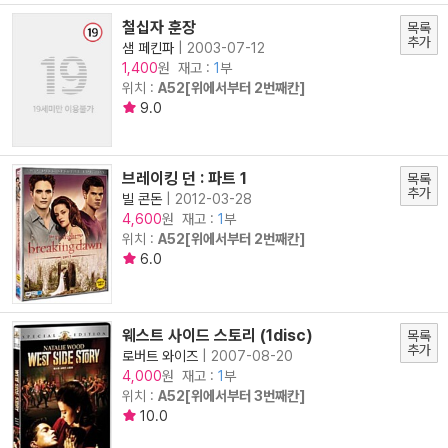
철십자 훈장
목록
추가
샘 페킨파
|
2003-07-12
원 재고 :
1
부
1,400
위치 :
A52[위에서부터 2번째칸]
9.0
브레이킹 던 : 파트 1
목록
추가
빌 콘돈
|
2012-03-28
원 재고 :
1
부
4,600
위치 :
A52[위에서부터 2번째칸]
6.0
웨스트 사이드 스토리 (1disc)
목록
추가
로버트 와이즈
|
2007-08-20
원 재고 :
1
부
4,000
위치 :
A52[위에서부터 3번째칸]
10.0