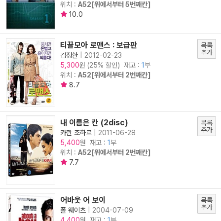
위치 :
A52[위에서부터 5번째칸]
10.0
티끌모아 로맨스 : 보급판
목록
추가
김정환
|
2012-02-23
원 (25% 할인) 재고 :
1
부
5,300
위치 :
A52[위에서부터 2번째칸]
8.7
내 이름은 칸 (2disc)
목록
추가
카란 조하르
|
2011-06-28
원 재고 :
1
부
5,400
위치 :
A52[위에서부터 2번째칸]
7.7
어바웃 어 보이
목록
추가
폴 웨이츠
|
2004-07-09
원 재고 :
1
부
4,400