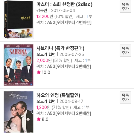
마스터 : 초회 한정판 (2disc)
목록
추가
강동원
|
2017-05-04
원 (10% 할인) 재고 :
1
부
13,200
위치 :
A52[위에서부터 4번째칸]
사브리나 (특가 한정판매)
목록
추가
오드리 헵번
|
2005-07-25
원 (51% 할인) 재고 :
1
부
2,000
위치 :
A53[위에서부터 3번째칸]
10.0
하오의 연정 (특별할인)
목록
추가
오드리 헵번
|
2004-09-17
원 (71% 할인) 재고 :
1
부
1,200
위치 :
A52[위에서부터 2번째칸]
8.0