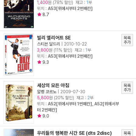
원 (78% 할인) 재고 :
1
부
1,400
위치 :
A53[위에서부터 2번째칸]
8.7
빌리 엘리어트 SE
목록
추가
스티븐 달드리
|
2010-10-22
원 (11% 할인) 재고 :
1
부
3,800
위치 :
A53[위에서부터 2번째칸]
9.3
세상의 모든 아침
목록
추가
알랭 코르노
|
2009-07-30
원 (20% 할인) 재고 :
2
부
5,800
위치 :
A52[위에서부터 1번째칸], A52[위에서부
터 2번째칸]
9.0
우리들의 행복한 시간 SE (dts 2disc)
목록