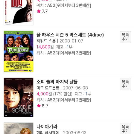
위치 :
A52[위에서부터 3번째칸]
7.7
풀 하우스 시즌 5 박스세트 (4disc)
목록
추가
하워드 스톰
|
2008-01-07
원 재고 :
1
부
14,800
위치 :
A52[위에서부터 3번째칸]
소피 숄의 마지막 날들
목록
추가
마크 로드문트
|
2007-06-08
원 (17% 할인) 재고 :
1
부
4,000
위치 :
A52[위에서부터 2번째칸]
8.7
나이아가라
목록
추가
헨리 헤서웨이
|
2003-08-13