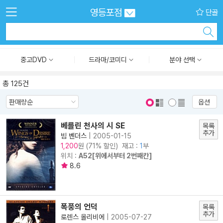
영등포점
단골
중고DVD
드라마/코미디
분야 선택
총 125건
옵션
표지 보기
표지 안보기
베를린 천사의 시 SE
목록
추가
빔 벤더스
|
2005-01-15
원 (71% 할인) 재고 :
1
부
1,200
위치 :
A52[위에서부터 2번째칸]
8.6
폭풍의 언덕
목록
추가
로렌스 올리비에
|
2005-07-27