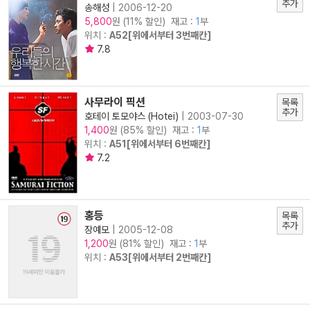
추가
송해성
|
2006-12-20
원 (11% 할인) 재고 :
1
부
5,800
위치 :
A52[위에서부터 3번째칸]
7.8
사무라이 픽션
목록
추가
호테이 토모야스 (Hotei)
|
2003-07-30
원 (85% 할인) 재고 :
1
부
1,400
위치 :
A51[위에서부터 6번째칸]
7.2
홍등
목록
추가
장예모
|
2005-12-08
원 (81% 할인) 재고 :
1
부
1,200
위치 :
A53[위에서부터 2번째칸]