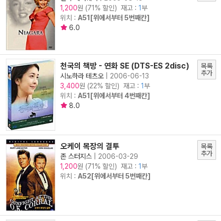
원 (71% 할인) 재고 :
1
부
1,200
위치 :
A51[위에서부터 5번째칸]
6.0
천국의 책방 - 연화 SE (DTS-ES 2disc)
목록
추가
시노하라 테츠오
|
2006-06-13
원 (22% 할인) 재고 :
1
부
3,400
위치 :
A51[위에서부터 4번째칸]
8.0
오케이 목장의 결투
목록
추가
존 스터지스
|
2006-03-29
원 (71% 할인) 재고 :
1
부
1,200
위치 :
A52[위에서부터 5번째칸]