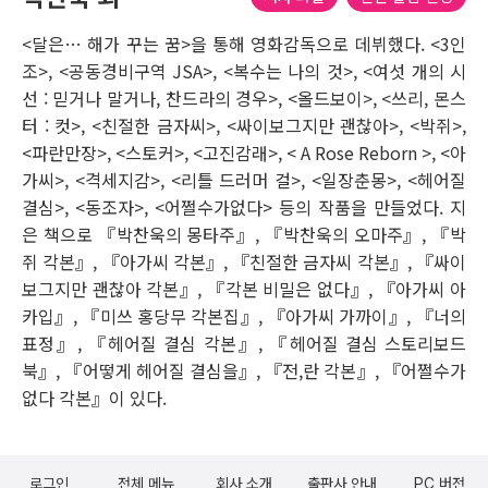
<달은… 해가 꾸는 꿈>을 통해 영화감독으로 데뷔했다. <3인
조>, <공동경비구역 JSA>, <복수는 나의 것>, <여섯 개의 시
선 : 믿거나 말거나, 찬드라의 경우>, <올드보이>, <쓰리, 몬스
터 : 컷>, <친절한 금자씨>, <싸이보그지만 괜찮아>, <박쥐>,
<파란만장>, <스토커>, <고진감래>, < A Rose Reborn >, <아
가씨>, <격세지감>, <리틀 드러머 걸>, <일장춘몽>, <헤어질
결심>, <동조자>, <어쩔수가없다> 등의 작품을 만들었다. 지
은 책으로 『박찬욱의 몽타주』, 『박찬욱의 오마주』, 『박
쥐 각본』, 『아가씨 각본』, 『친절한 금자씨 각본』, 『싸이
보그지만 괜찮아 각본』, 『각본 비밀은 없다』, 『아가씨 아
카입』, 『미쓰 홍당무 각본집』, 『아가씨 가까이』, 『너의
표정』, 『헤어질 결심 각본』, 『헤어질 결심 스토리보드
북』, 『어떻게 헤어질 결심을』, 『전,란 각본』, 『어쩔수가
없다 각본』이 있다.
로그인
전체 메뉴
회사 소개
출판사 안내
PC 버전