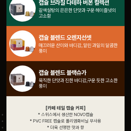
캡슐 브라질 다테하 버본 컬렉션
갈색설탕의 은은한 단맛과 구운 헤이즐넛의
고소함
캡슐 블렌드 오렌지선셋
매끄러운 산미와 바디감, 말린 과일의 달콤한
풍미
캡슐 블렌드 블랙슈가
묵직한 단맛과 진한 바디감,구운 듯한 고소한
풍미
[카페 테일 캡슐 커피]
* 스위스에서 생산한 NOVO캡슐
* PVC FREE 캡슐로 폴리염화비닐 무사용
* 더욱 선명한 맛과 향