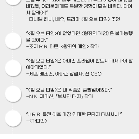
느낄 수 있게 되어 매우 기쁘다. 이 책의 여정이 내 삶을
바꿨듯, 여러분에게도 특별한 경험이 되길 바란다. 타이
샤 말키어!”
-다니엘 헤니, 배우, 드라마 〈휠 오브 타임〉 주연
“<휠 오브 타임>이 없었다면 <왕좌의 게임>은 불가능했
을 것이다.”
-조지 R.R. 마틴, <왕좌의 게임> 작가
“<휠 오브 타임>은 아마존 프라임이 반드시 가져가야 할
이야기였다.”
-제프 베조스, 아마존 창립자, 전 CEO
“<휠 오브 타임>은 내 작품의 출발점이었다.”
-N.K. 제미신, 『부서진 대지』 작가
“J.R.R. 톨킨 이후 가장 위대한 판타지 대서사시.”
-<가디언>