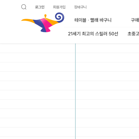
로그인
회원가입
장바구니
검색 열기
알라딘
테이블 · 빨래 바구니
구매
21세기 최고의 스릴러 50선
초중고