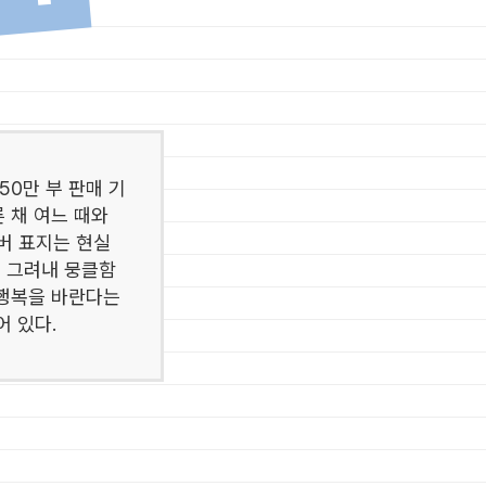
차역
0만 부 판매 기
 채 여느 때와
버 표지는 현실
며 그려내 뭉클함
 행복을 바란다는
어 있다.