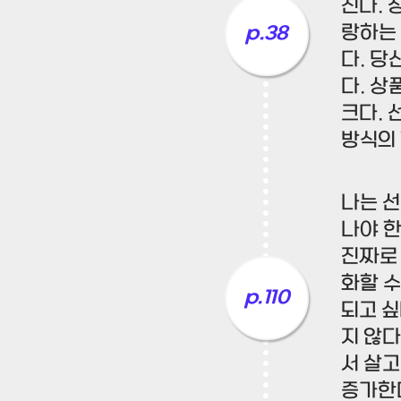
진다. 
랑하는 
p.38
다. 당
다. 
크다. 
방식의 
나는 선
나야 한
진짜로 
화할 수
p.110
되고 싶
지 않다
서 살고
증가한