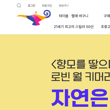
로그인
회원가입
장바구니
검색 열기
알라딘
테이블 · 빨래 바구니
구매
21세기 최고의 스릴러 50선
초중고
<향모를 땋으
로빈 월 키머
자연은