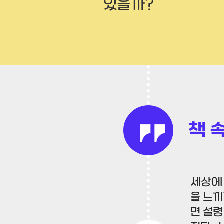
있을까?
책 
세상에
을 느끼
면 설령