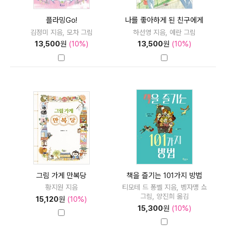
플라밍Go!
나를 좋아하게 된 친구에게
김정미 지음, 모차 그림
하선영 지음, 예란 그림
13,500
원
(10%)
13,500
원
(10%)
그림 가게 만복당
책을 즐기는 101가지 방법
황지원 지음
티모테 드 퐁벨 지음, 벵자맹 쇼
그림, 양진희 옮김
15,120
원
(10%)
15,300
원
(10%)