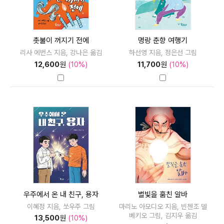
촛불이 꺼지기 전에
명랑 춘향 여행기
리사 에번스 지음, 강나은 옮김
하선영 지음, 정은선 그림
12,600
원
(10%)
11,700
원
(10%)
우주에서 온 내 친구, 용자
별빛을 훔친 알바
이혜정 지음, 쏘우주 그림
마리노 아모디오 지음, 빈첸조 델
베키오 그림, 김지우 옮김
13,500
원
(10%)