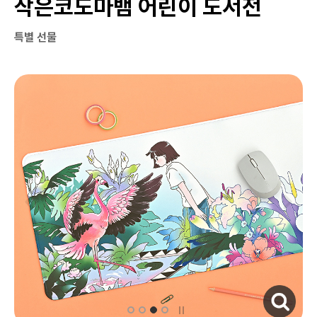
작은코도마뱀 어린이 도서전
특별 선물
자세히보기