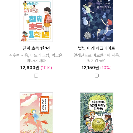
진짜 초등 1학년
별빛 아래 체크메이트
김수현 지음, 이노리 그림, 박고운.
알레산드로 바르발리아 지음,
박나래 대화
황지영 옮김
12,600
원
(10%)
12,150
원
(10%)