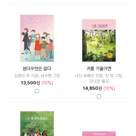
원더우먼은 없다
귀를 기울이면
김정미 외 지음, 남수현 그림
나딘 로베르 지음, 친 렁 그림,
강나은 옮김
13,500
원
(10%)
14,850
원
(10%)