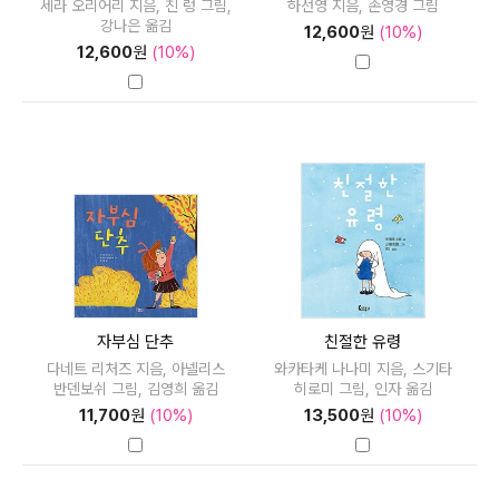
세라 오리어리 지음, 친 렁 그림,
하선영 지음, 손영경 그림
강나은 옮김
12,600
원
(10%)
12,600
원
(10%)
자부심 단추
친절한 유령
다네트 리처즈 지음, 아넬리스
와카타케 나나미 지음, 스기타
반덴보쉬 그림, 김영희 옮김
히로미 그림, 인자 옮김
11,700
원
(10%)
13,500
원
(10%)