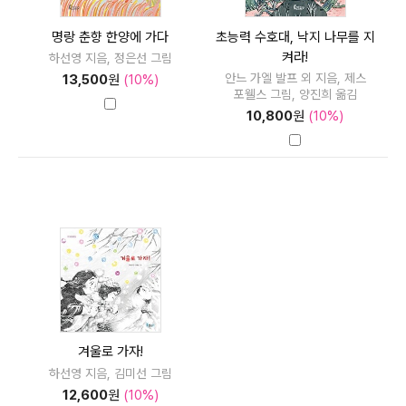
명랑 춘향 한양에 가다
초능력 수호대, 낙지 나무를 지
켜라!
하선영 지음, 정은선 그림
안느 가엘 발프 외 지음, 제스
13,500
원
(10%)
포웰스 그림, 양진희 옮김
10,800
원
(10%)
겨울로 가자!
하선영 지음, 김미선 그림
12,600
원
(10%)