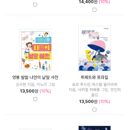
14,400
원
(10%)
엉뚱 발랄 나만의 낱말 사전
퓌제트와 프라질
김수현 지음, 이노리 그림
로르 푸드빈.에스텔 올리비에
지음, 사뮈엘 뤼베롱 그림, 양진희
13,500
원
(10%)
옮김
13,500
원
(10%)