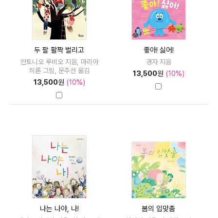
두 팔 활짝 벌리고
좋아! 싫어!
안토니오 루비오 지음, 마리아
경자 지음
히론 그림, 문주선 옮김
13,500
원
(10%)
13,500
원
(10%)
나는 나야, 나!
봄의 입맞춤