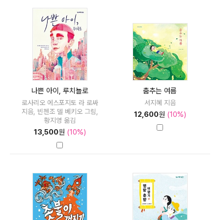
나쁜 아이, 루치뇰로
춤추는 여름
로사리오 에스포지토 라 로싸
서지혜 지음
지음, 빈첸조 델 베키오 그림,
12,600
원
(10%)
황지영 옮김
13,500
원
(10%)