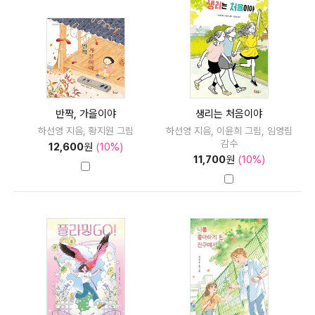
반짝, 가을이야
생리는 처음이야
하선영 지음, 황지원 그림
하선영 지음, 이윤희 그림, 임영림
감수
12,600
원
(10%)
11,700
원
(10%)