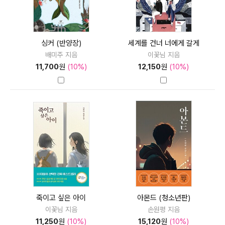
싱커 (반양장)
세계를 건너 너에게 갈게
배미주 지음
이꽃님 지음
11,700
원
(10%)
12,150
원
(10%)
죽이고 싶은 아이
아몬드 (청소년판)
이꽃님 지음
손원평 지음
11,250
원
(10%)
15,120
원
(10%)