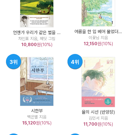
여름을 한 입 베어 물었더...
언젠가 우리가 같은 별을 ...
이꽃님 지음
차인표 지음, 제딧 그림
12,150
원(10%)
10,800
원(10%)
3위
4위
시한부
율의 시선 (반양장)
백은별 지음
김민서 지음
15,120
원(10%)
11,700
원(10%)