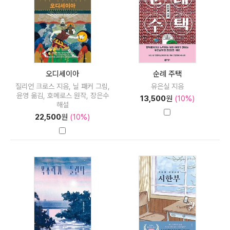
오디세이아
순례 주택
질리언 크로스 지음, 닐 패커 그림,
유은실 지음
윤영 옮김, 호메로스 원작, 장은수
13,500
원
(10%)
해설
22,500
원
(10%)