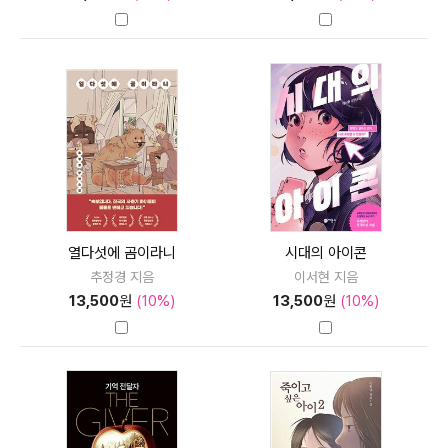
열다섯에 곰이라니
시대의 아이콘
추정경 지음
이서현 지음
13,500
원
(10%)
13,500
원
(10%)