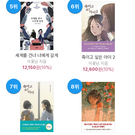
5위
6위
세계를 건너 너에게 갈게
죽이고 싶은 아이 2
이꽃님 지음
이꽃님 지음
12,150
원(10%)
12,600
원(10%)
7위
8위