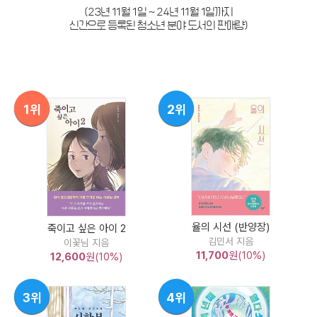
(23년 11월 1일 ~ 24년 11월 1일까지
신간으로 등록된 청소년 분야 도서의 판매량)
1위
2위
율의 시선 (반양장)
죽이고 싶은 아이 2
김민서 지음
이꽃님 지음
11,700
원(10%)
12,600
원(10%)
3위
4위