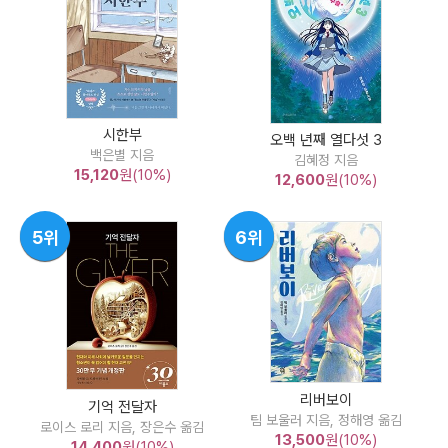
시한부
오백 년째 열다섯 3
백은별 지음
김혜정 지음
15,120
원(10%)
12,600
원(10%)
5위
6위
리버보이
기억 전달자
팀 보울러 지음, 정해영 옮김
로이스 로리 지음, 장은수 옮김
13,500
원(10%)
14,400
원(10%)