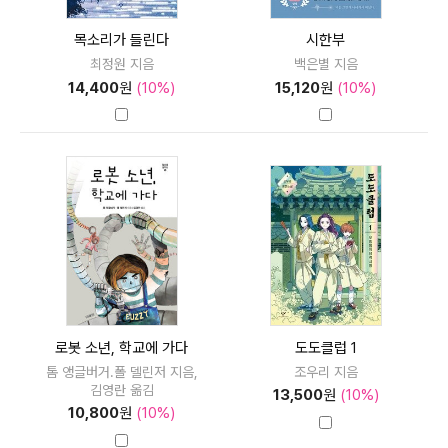
목소리가 들린다
시한부
최정원 지음
백은별 지음
14,400
원
(10%)
15,120
원
(10%)
로봇 소년, 학교에 가다
도도클럽 1
톰 앵글버거.폴 델린저 지음,
조우리 지음
김영란 옮김
13,500
원
(10%)
10,800
원
(10%)