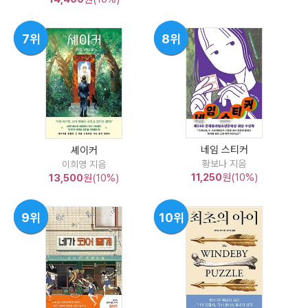
7위
8위
네임 스티커
셰이커
황보나 지음
이희영 지음
11,250
원(10%)
13,500
원(10%)
9위
10위