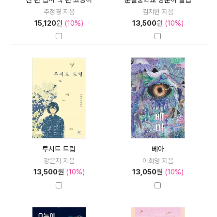
천 년 집사 백 년 고양이
순일중학교 양푼이 클럽
추정경 지음
김지완 지음
15,120
원
(10%)
13,500
원
(10%)
루시드 드림
베아
강은지 지음
이희영 지음
13,500
원
(10%)
13,050
원
(10%)