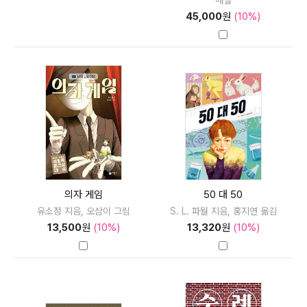
해설
45,000
원
(10%)
의자 게임
50 대 50
유소정 지음, 오삼이 그림
S. L. 파월 지음, 홍지연 옮김
13,500
원
(10%)
13,320
원
(10%)