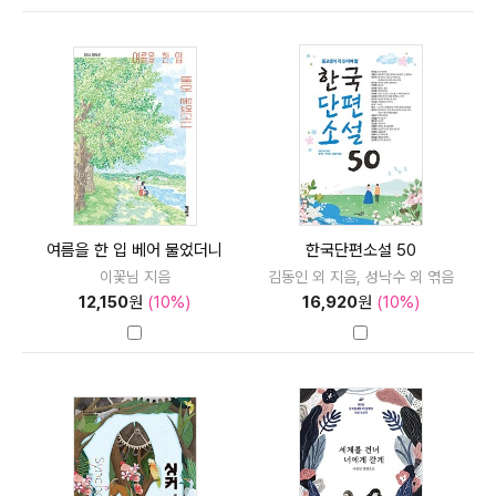
여름을 한 입 베어 물었더니
한국단편소설 50
이꽃님 지음
김동인 외 지음, 성낙수 외 엮음
12,150
원
(10%)
16,920
원
(10%)