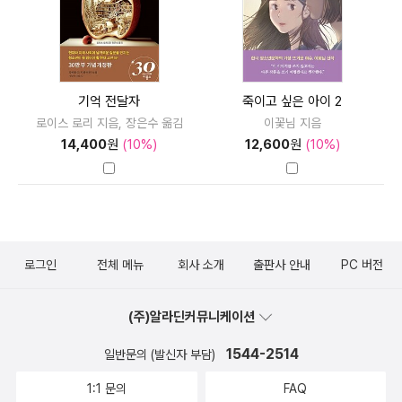
기억 전달자
죽이고 싶은 아이 2
로이스 로리 지음, 장은수 옮김
이꽃님 지음
14,400
원
(10%)
12,600
원
(10%)
로그인
전체 메뉴
회사 소개
출판사 안내
PC 버전
(주)알라딘커뮤니케이션
1544-2514
일반문의 (발신자 부담)
1:1 문의
FAQ