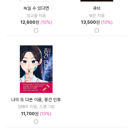
녹일 수 있다면
큐브
임고을 지음
보린 지음
12,600
원
(10%)
13,500
원
(10%)
나의 또 다른 이름, 중간 인류
임태리 지음, 스갱 그림
11,700
원
(10%)