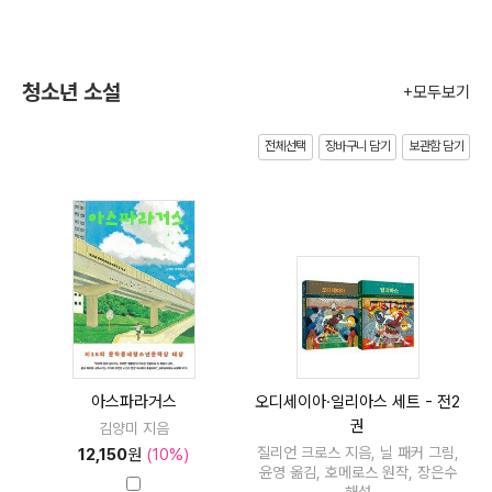
청소년 소설
+모두보기
전체선택
장바구니 담기
보관함 담기
아스파라거스
오디세이아·일리아스 세트 - 전2
권
김양미 지음
질리언 크로스 지음, 닐 패커 그림,
12,150
원
(10%)
윤영 옮김, 호메로스 원작, 장은수