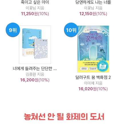
죽이고 싶은 아이
당연하게도 나는 너를
이꽃님 지음
이꽃님 지음
11,250
원(10%)
12,150
원(10%)
9위
10위
너에게 들려주는 단단한 ...
김종원 지음
달러구트 꿈 백화점 2
16,200
원(10%)
이미예 지음
16,020
원(10%)
놓쳐선 안 될 화제의 도서