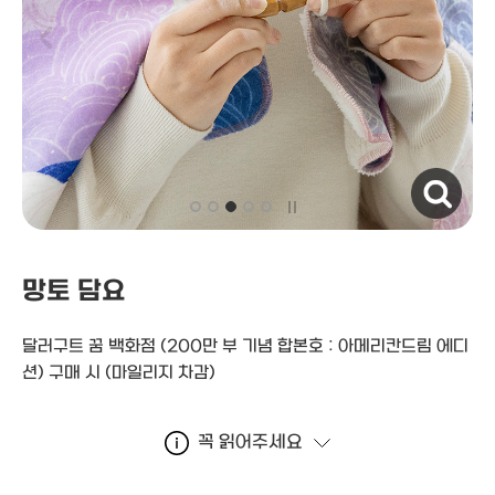
자세히보기
망토 담요
달러구트 꿈 백화점 (200만 부 기념 합본호 : 아메리칸드림 에디
션) 구매 시
(마일리지 차감)
꼭 읽어주세요