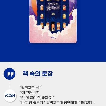
책 속의 문장
“달러구트 님.”
“왜 그러니?”
P. 264
“전 이 일이 참 좋아요.”
“나도 참 좋단다.” 달러구트가 담백하게 대답했다.