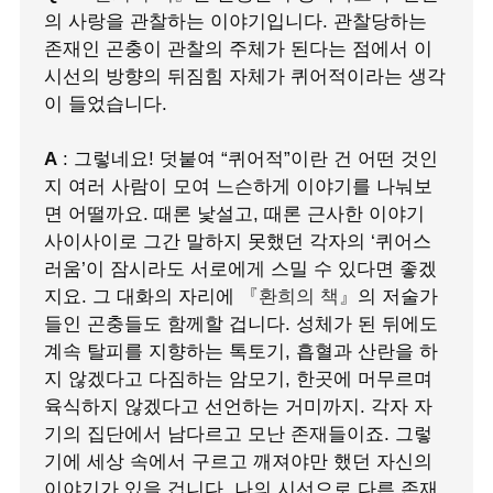
의 사랑을 관찰하는 이야기입니다. 관찰당하는
존재인 곤충이 관찰의 주체가 된다는 점에서 이
시선의 방향의 뒤짐힘 자체가 퀴어적이라는 생각
이 들었습니다.
A
: 그렇네요! 덧붙여 “퀴어적”이란 건 어떤 것인
지 여러 사람이 모여 느슨하게 이야기를 나눠보
면 어떨까요. 때론 낯설고, 때론 근사한 이야기
사이사이로 그간 말하지 못했던 각자의 ‘퀴어스
러움’이 잠시라도 서로에게 스밀 수 있다면 좋겠
지요. 그 대화의 자리에
『환희의 책』
의 저술가
들인 곤충들도 함께할 겁니다. 성체가 된 뒤에도
계속 탈피를 지향하는 톡토기, 흡혈과 산란을 하
지 않겠다고 다짐하는 암모기, 한곳에 머무르며
육식하지 않겠다고 선언하는 거미까지. 각자 자
기의 집단에서 남다르고 모난 존재들이죠. 그렇
기에 세상 속에서 구르고 깨져야만 했던 자신의
이야기가 있을 겁니다. 나의 시선으로 다른 존재