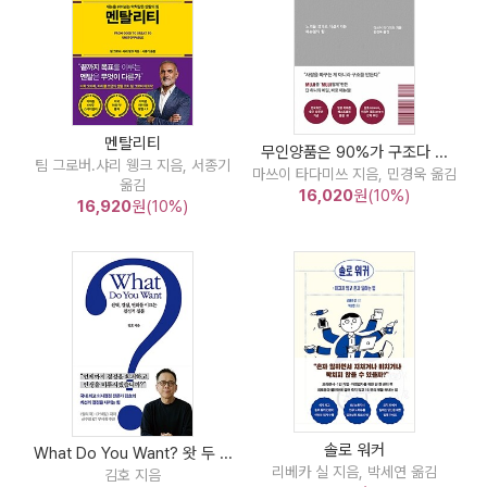
멘탈리티
무인양품은 90%가 구조다 ...
팀 그로버.샤리 웽크 지음, 서종기
마쓰이 타다미쓰 지음, 민경욱 옮김
옮김
16,020
원(10%)
16,920
원(10%)
솔로 워커
What Do You Want? 왓 두 ...
리베카 실 지음, 박세연 옮김
김호 지음