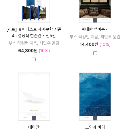
[세트] 휴머니스트 세계문학 시즌
위대한 앰버슨가
4 : 결정적 한순간 - 전5권
부스 타킹턴 지음, 최민우 옮김
부스 타킹턴 지음, 최민우 옮김
14,400
원
(10%)
64,800
원
(10%)
데미안
노인과 바다