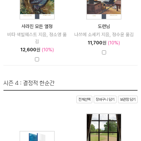
사라진 모든 열정
도련님
비타 색빌웨스트 지음, 정소영 옮
나쓰메 소세키 지음, 정수윤 옮김
김
11,700
원
(10%)
12,600
원
(10%)
시즌 4 : 결정적 한순간
전체선택
장바구니 담기
보관함 담기