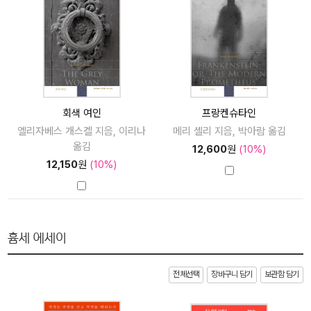
회색 여인
프랑켄슈타인
엘리자베스 개스켈 지음, 이리나
메리 셸리 지음, 박아람 옮김
옮김
12,600
원
(10%)
12,150
원
(10%)
흄세 에세이
전체선택
장바구니 담기
보관함 담기