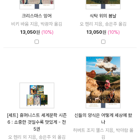
크리스마스 잉어
식탁 위의 봄날
비키 바움 지음, 박광자 옮김
오 헨리 지음, 송은주 옮김
13,050
원
(10%)
13,050
원
(10%)
[세트] 휴머니스트 세계문학 시즌
신들의 양식은 어떻게 세상에 왔
6 : 소중한 것일수록 맛있게 - 전
나
5권
허버트 조지 웰스 지음, 박아람 옮
오 헨리 외 지음, 송은주 외 옮김
김