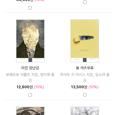
미친 장난감
동 카즈무후
로베르토 아를트 지음, 엄지영 옮
마샤두 지 아시스 지음, 임소라 옮
김
김
12,600
원
(10%)
13,500
원
(10%)