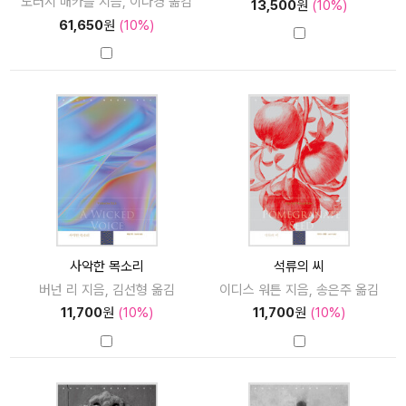
도러시 매카들 지음, 이나경 옮김
13,500
원
(10%)
61,650
원
(10%)
사악한 목소리
석류의 씨
버넌 리 지음, 김선형 옮김
이디스 워튼 지음, 송은주 옮김
11,700
원
(10%)
11,700
원
(10%)