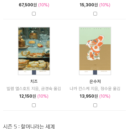
67,500
원
(10%)
15,300
원
(10%)
치즈
은수저
빌렘 엘스호트 지음, 금경숙 옮김
나카 칸스케 지음, 정수윤 옮김
12,150
원
(10%)
13,950
원
(10%)
시즌 5 : 할머니라는 세계