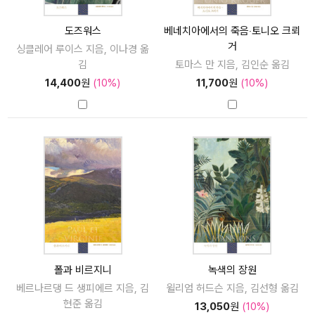
도즈워스
베네치아에서의 죽음‧토니오 크뢰
거
싱클레어 루이스 지음, 이나경 옮
김
토마스 만 지음, 김인순 옮김
14,400
원
(10%)
11,700
원
(10%)
폴과 비르지니
녹색의 장원
베르나르댕 드 생피에르 지음, 김
윌리엄 허드슨 지음, 김선형 옮김
현준 옮김
13,050
원
(10%)