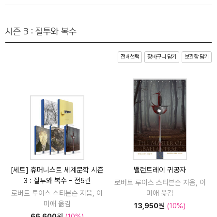
시즌 3 : 질투와 복수
전체선택
장바구니 담기
보관함 담기
[세트] 휴머니스트 세계문학 시즌
밸런트레이 귀공자
3 : 질투와 복수 - 전5권
로버트 루이스 스티븐슨 지음, 이
로버트 루이스 스티븐슨 지음, 이
미애 옮김
미애 옮김
13,950
원
(10%)
66,600
원
(10%)