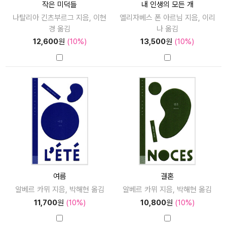
작은 미덕들
내 인생의 모든 개
나탈리아 긴츠부르그 지음, 이현
엘리자베스 폰 아르님 지음, 이리
경 옮김
나 옮김
12,600
원
(10%)
13,500
원
(10%)
여름
결혼
알베르 카뮈 지음, 박해현 옮김
알베르 카뮈 지음, 박해현 옮김
11,700
원
(10%)
10,800
원
(10%)