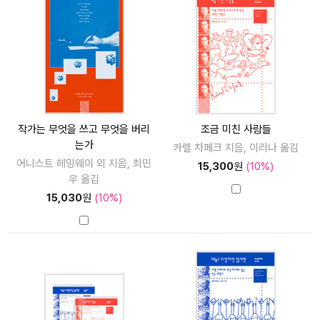
작가는 무엇을 쓰고 무엇을 버리
조금 미친 사람들
는가
카렐 차페크 지음, 이리나 옮김
어니스트 헤밍웨이 외 지음, 최민
15,300
원
(10%)
우 옮김
15,030
원
(10%)