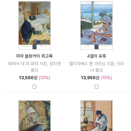
마마 블랑카의 회고록
4월의 유혹
테레사 데 라 파라 지음, 엄지영
엘리자베스 폰 아르님 지음, 이리
옮김
나 옮김
13,500
원
(10%)
13,950
원
(10%)