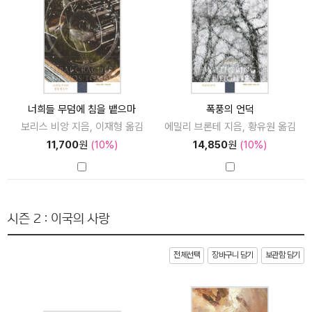
너희들 무덤에 침을 뱉으마
폭풍의 언덕
보리스 비앙 지음, 이재형 옮김
에밀리 브론테 지음, 황유원 옮김
11,700
원
(10%)
14,850
원
(10%)
시즌 2 : 이국의 사랑
전체선택
장바구니 담기
보관함 담기