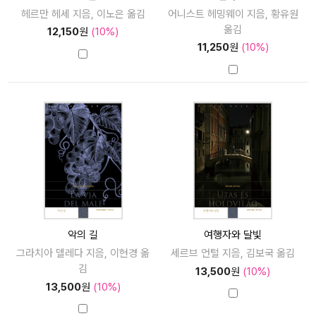
헤르만 헤세 지음, 이노은 옮김
어니스트 헤밍웨이 지음, 황유원
옮김
12,150
원
(10%)
11,250
원
(10%)
악의 길
여행자와 달빛
그라치아 델레다 지음, 이현경 옮
세르브 언털 지음, 김보국 옮김
김
13,500
원
(10%)
13,500
원
(10%)