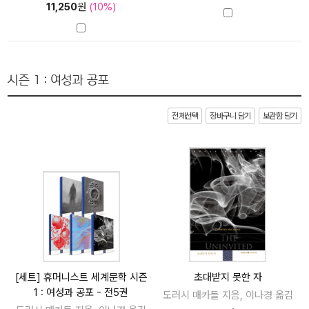
11,250
원
(10%)
시즌 1 : 여성과 공포
전체선택
장바구니 담기
보관함 담기
[세트] 휴머니스트 세계문학 시즌
초대받지 못한 자
1 : 여성과 공포 - 전5권
도러시 매카들 지음, 이나경 옮김