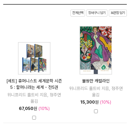
전체선택
장바구니 담기
보관함 담기
[세트] 휴머니스트 세계문학 시즌
불쌍한 캐럴라인
5 : 할머니라는 세계 - 전5권
위니프리드 홀트비 지음, 정주연
위니프리드 홀트비 지음, 정주연
옮김
옮김
15,300
원
(10%)
67,050
원
(10%)