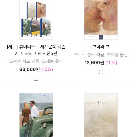
[세트] 휴머니스트 세계문학 시즌
그녀와 그
2 : 이국의 사랑 - 전5권
조르주 상드 지음, 조재룡 옮김
조르주 상드 지음, 조재룡 옮김
12,600
원
(10%)
63,000
원
(10%)