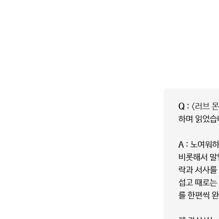
Q
:
<러브 
하며 읽었습
A
: 노여워하
비롯해서 말
락과 서사를
섭고 때로는
를 한편씩 완