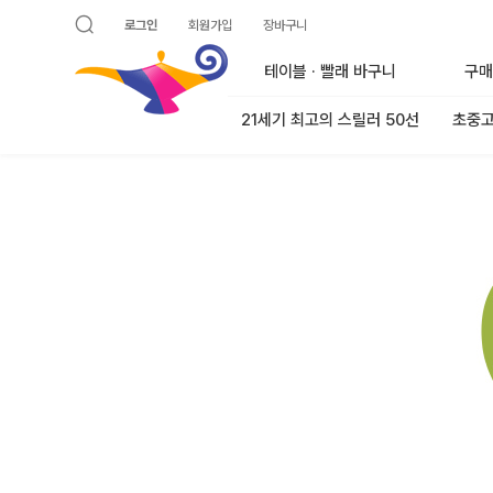
로그인
회원가입
장바구니
검색 열기
알라딘
테이블 · 빨래 바구니
구매
21세기 최고의 스릴러 50선
초중고