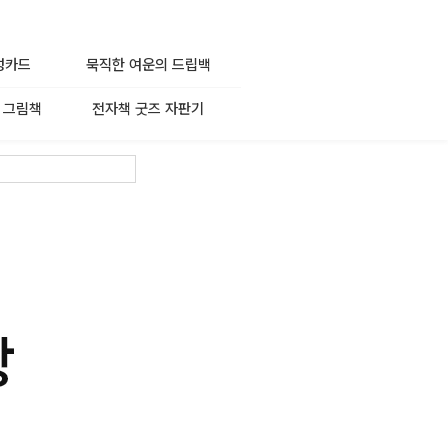
성카드
묵직한 여운의 드립백
 그림책
전자책 굿즈 자판기