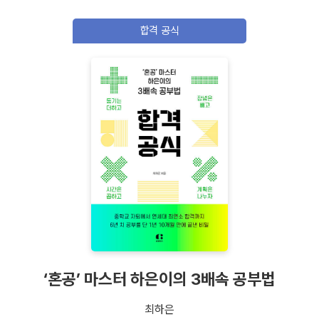
합격 공식
‘혼공’ 마스터 하은이의 3배속 공부법
최하은