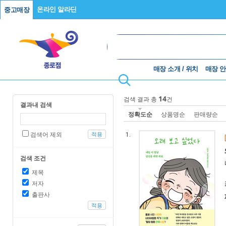
온라인 알라딘
중고매장
매장 소개 / 위치
매장 
14
검색 결과 총
건
결과내 검색
정확도순
상품명순
판매량순
검색어 제외
적용
1.
검색 조건
제목
저자
출판사
적용