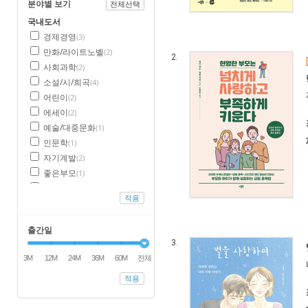
분야별 보기
전체선택
국내도서
경제경영
(3)
만화/라이트노벨
(2)
2.
사회과학
(2)
소설/시/희곡
(4)
어린이
(2)
에세이
(2)
예술/대중문화
(1)
인문학
(1)
자기계발
(2)
좋은부모
(1)
청소년
(2)
적용
컴퓨터/모바일
(2)
출간일
3.
3M
12M
24M
36M
60M
전체
적용