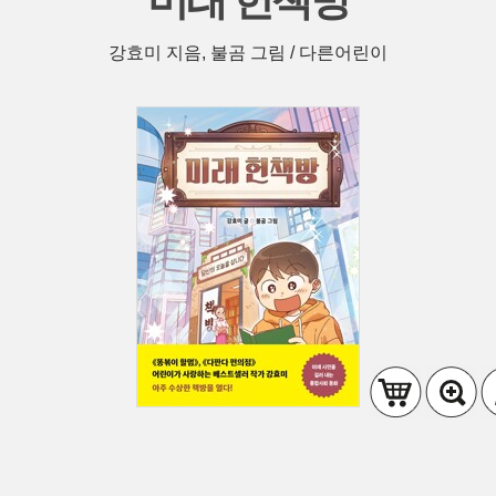
미래 헌책방
강효미 지음, 불곰 그림 / 다른어린이