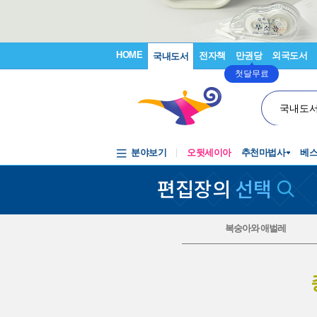
HOME
전자책
만권당
외국도서
국내도서
첫달무료
국내도
분야보기
오뒷세이아
추천마법사
베
편집장의
선택
복숭아와 애벌레