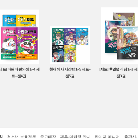
[세트] 다판다 편의점 1~4 세
천재 의사 시건방 1~5 세트 -
[세트] 후덜덜 식당 1~3 세
트 - 전4권
전5권
전3권
침
청소년 보호정책
중고매장
제휴·마케팅 안내
판매자 매니저
출판사·