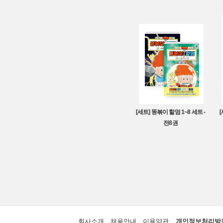
[세트] 똥볶이 할멈 1~8 세트 -
전8권
회사소개
채용안내
이용약관
개인정보처리방