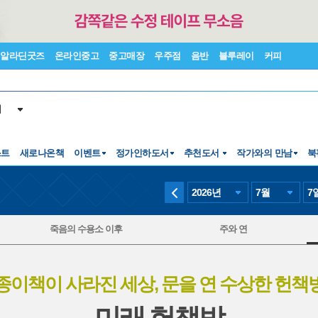
알라딘굿즈
온라인중고
중고매장
우주점
음반
블루레이
커피
서
스트
새로나온책
이벤트
정가인하도서
추천도서
작가와의 만남
북
2026
년
7
월
7
죽음의 수용소 이후
주와 연
종이책이 사라진 세상, 문을 연 수상한 헌책