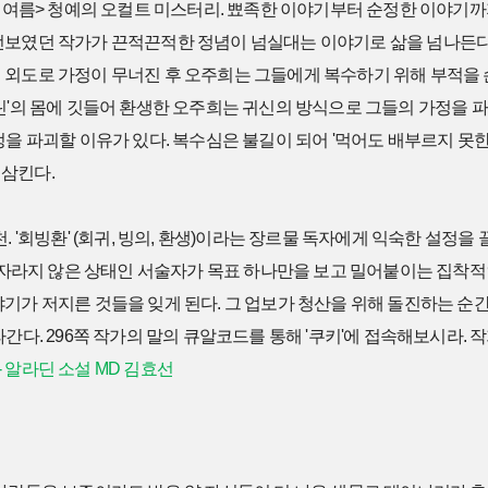
째 여름> 청예의 오컬트 미스터리. 뾰족한 이야기부터 순정한 이야기까
선보였던 작가가 끈적끈적한 정념이 넘실대는 이야기로 삶을 넘나든다. 
 외도로 가정이 무너진 후 오주희는 그들에게 복수하기 위해 부적을 손
린'의 몸에 깃들어 환생한 오주희는 귀신의 방식으로 그들의 가정을 
정을 파괴할 이유가 있다. 복수심은 불길이 되어 '먹어도 배부르지 못한
삼킨다.
천. '회빙환' (회귀, 빙의, 환생)이라는 장르물 독자에게 익숙한 설정
서 자라지 않은 상태인 서술자가 목표 하나만을 보고 밀어붙이는 집착적
야기가 저지른 것들을 잊게 된다. 그 업보가 청산을 위해 돌진하는 순
간다. 296쪽 작가의 말의 큐알코드를 통해 '쿠키'에 접속해보시라. 
- 알라딘 소설 MD 김효선