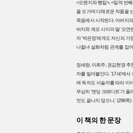
<오렌지와 빵칼>, <일억 번
을 오가며 다채로운 작품을 
죽음에서 시작된다. 아버지의
버지와 계모 사이의 딸 '오연
자 '박은정'에게도 자신의 가
나찰녀 설화처럼 관계를 집어
정세랑, 이희주, 권김현영 추
자를 밀어붙인다. '17세'에
에 독자도 서술자를 따라 이
무심히 '엔딩 크레디트'가 올라
엇도 끝나지 않으니.' (296쪽)
이 책의 한 문장