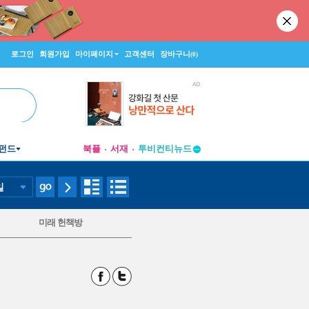
로그인
회원가입
마이페이지
고객센터
장바구니
(0)
펀드
북플
서재
투비컨티뉴드
창작플랫폼
투비컨티뉴드
일
미래 헌책방