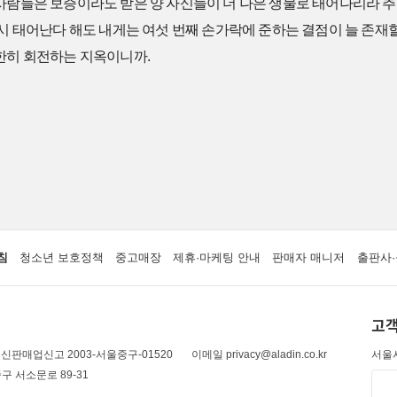
사람들은 보증이라도 받은 양 자신들이 더 나은 생물로 태어나리라 추
다시 태어난다 해도 내게는 여섯 번째 손가락에 준하는 결점이 늘 존재
무한히 회전하는 지옥이니까.
침
청소년 보호정책
중고매장
제휴·마케팅 안내
판매자 매니저
출판사·
고객
신판매업신고 2003-서울중구-01520
이메일 privacy@aladin.co.kr
서울시
구 서소문로 89-31