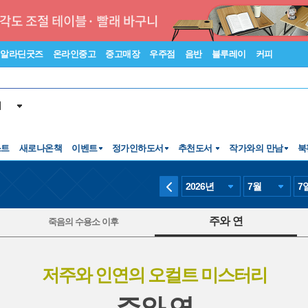
알라딘굿즈
온라인중고
중고매장
우주점
음반
블루레이
커피
서
스트
새로나온책
이벤트
정가인하도서
추천도서
작가와의 만남
북
2026
년
7
월
7
주와 연
죽음의 수용소 이후
저주와 인연의 오컬트 미스터리