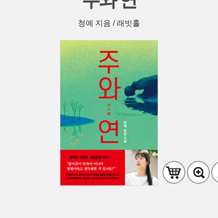
주와 연
청예 지음 / 래빗홀