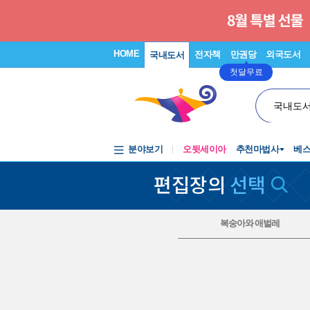
HOME
전자책
만권당
외국도서
국내도서
첫달무료
국내도
분야보기
오뒷세이아
추천마법사
베
편집장의
선택
복숭아와 애벌레