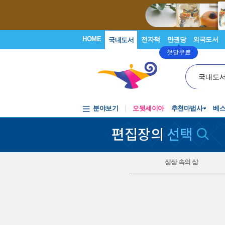
HOME
전자책
만권당
외국도서
국내도서
첫달무료
국내도
분야보기
오뒷세이아
추천마법사
베
편집장의
선택
상상 속의 삶