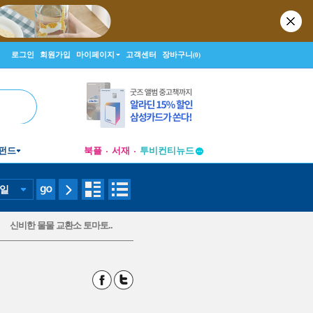
로그인
회원가입
마이페이지
고객센터
장바구니
(0)
펀드
북플
서재
투비컨티뉴드
창작플랫폼
투비컨티뉴드
일
신비한 물물 교환소 토마토..