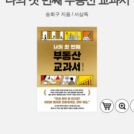
나의 첫 번째 부동산 교과서
송희구 지음 / 서삼독