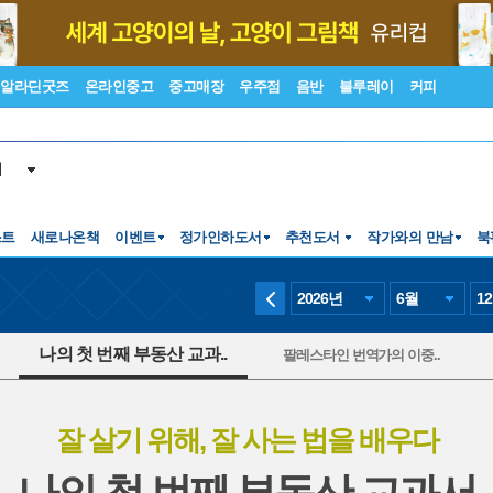
알라딘굿즈
온라인중고
중고매장
우주점
음반
블루레이
커피
서
스트
새로나온책
이벤트
정가인하도서
추천도서
작가와의 만남
북
2026
년
6
월
12
나의 첫 번째 부동산 교과..
팔레스타인 번역가의 이중..
잘 살기 위해, 잘 사는 법을 배우다